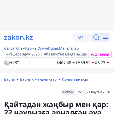
Қаз
Саясат
Әлем
Қаржы
Оқиға
Құқық
Мақалалар
#Референдум-2026
#Қазақстан мақтанышы
+23°
$
467.48
€
539.52
₽
5.73
Басты
Барлық жаңалықтар
Қоғам тынысы
Қоғам
15:58, 21 наурыз 2026
Қайтадан жаңбыр мен қар:
22 наурызға арналған ауа