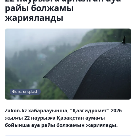
райы болжамы
жарияланды
Фото: unsplash
Zakon.kz хабарлауынша, "Қазгидромет" 2026
жылғы 22 наурызға Қазақстан аумағы
бойынша ауа райы болжамын жариялады.