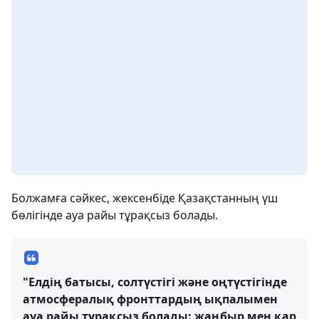
Болжамға сәйкес, жексенбіде Қазақстанның үш
бөлігінде ауа райы тұрақсыз болады.
"Елдің батысы, солтүстігі және оңтүстігінде
атмосфералық фронттардың ықпалымен
ауа райы тұрақсыз болады: жаңбыр мен қар