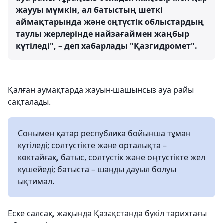
жаууы мүмкін, ал батыстың шеткі
аймақтарында және оңтүстік облыстардың
таулы жерлерінде найзағаймен жаңбыр
күтіледі", – деп хабарлады "Қазгидромет".
Қалған аумақтарда жауын-шашынсыз ауа райы
сақталады.
Сонымен қатар республика бойынша тұман
күтіледі; солтүстікте және орталықта –
көктайғақ, батыс, солтүстік және оңтүстікте жел
күшейеді; батыста – шаңды дауыл болуы
ықтимал.
Еске салсақ, жақында Қазақстанда бүкіл тарихтағы