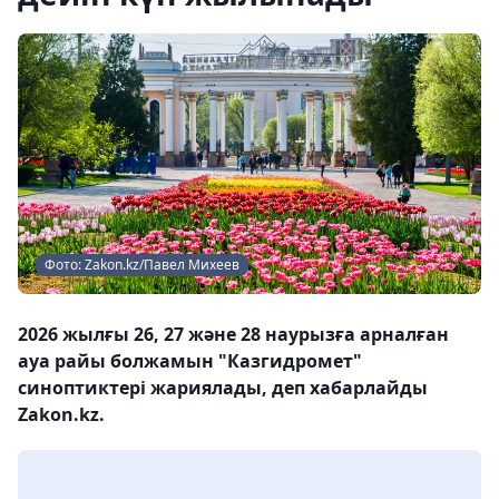
Фото: Zakon.kz/Павел Михеев
2026 жылғы 26, 27 және 28 наурызға арналған
ауа райы болжамын "Казгидромет"
синоптиктері жариялады, деп хабарлайды
Zakon.kz.