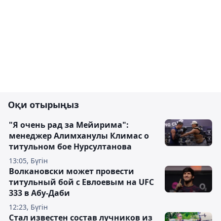
Оқи отырыңыз
"Я очень рад за Мейирима":
менеджер Алимханулы Климас о
титульном бое Нурсултанова
13:05, Бүгін
Волкановски может провести
титульный бой с Евлоевым на UFC
333 в Абу-Даби
12:23, Бүгін
Стал известен состав лучников из