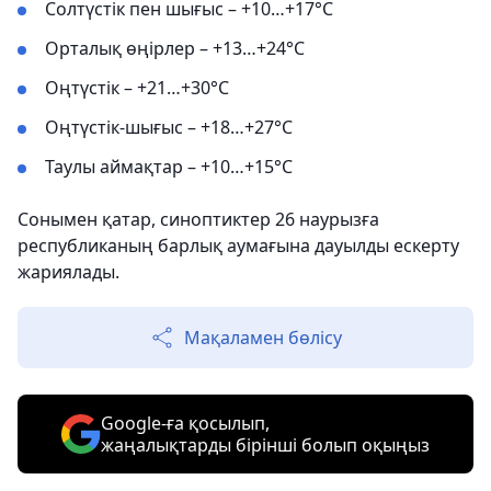
Солтүстік пен шығыс – +10…+17°C
Орталық өңірлер – +13…+24°C
Оңтүстік – +21…+30°C
Оңтүстік-шығыс – +18…+27°C
Таулы аймақтар – +10…+15°C
Сонымен қатар, синоптиктер 26 наурызға
республиканың барлық аумағына дауылды ескерту
жариялады.
Мақаламен бөлісу
Google-ға қосылып,
жаңалықтарды бірінші болып оқыңыз