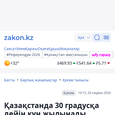
Қаз
Саясат
Әлем
Қаржы
Оқиға
Құқық
Мақалалар
#Референдум-2026
#Қазақстан мақтанышы
+32°
$
469.93
€
541.64
₽
5.71
Басты
Барлық жаңалықтар
Қоғам тынысы
Қоғам
10:15, 26 наурыз 2026
Қазақстанда 30 градусқа
дейін күн жылынады