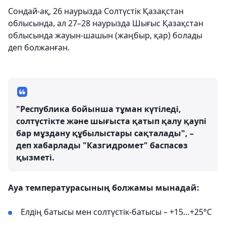
Сондай-ақ, 26 наурызда Солтүстік Қазақстан
облысында, ал 27–28 наурызда Шығыс Қазақстан
облысында жауын-шашын (жаңбыр, қар) болады
деп болжанған.
"Республика бойынша тұман күтіледі,
солтүстікте және шығыста қатып қалу қаупі
бар мұздану құбылыстары сақталады", –
деп хабарлады "Казгидромет" баспасөз
қызметі.
Ауа температурасының болжамы мынадай:
Елдің батысы мен солтүстік-батысы – +15…+25°C