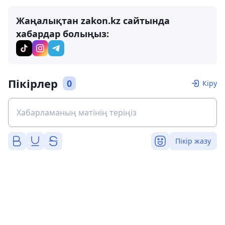
Жаңалықтан zakon.kz сайтында
хабардар болыңыз:
Пікірлер
0
Кіру
Пікір жазу