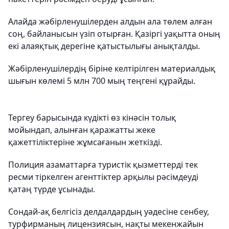
Алайда жәбірленушілерден алдын ала төлем алған
соң, байланысын үзіп отырған. Қазіргі уақытта оның
екі алаяқтық дерегіне қатыстылығы анықталды.
Жәбірленушілердің біріне келтірілген материалдық
шығын көлемі 5 млн 700 мың теңгені құрайды.
Тергеу барысында күдікті өз кінәсін толық
мойындап, алынған қаражатты жеке
қажеттіліктеріне жұмсағанын жеткізді.
Полиция азаматтарға туристік қызметтерді тек
ресми тіркелген агенттіктер арқылы рәсімдеуді
қатаң түрде ұсынады.
Сондай-ақ белгісіз делдалдардың уәдесіне сенбеу,
турфирманың лицензиясын, нақты мекенжайын