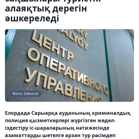
алаяқтық дерегін
әшкереледі
Фото: Zakon.kz
Елордада Сарыарқа ауданының криминалдық
полиция қызметкерлері жүргізген жедел-
іздестіру іс-шараларының нәтижесінде
азаматтарды шетелге арзан тур рәсімдеп