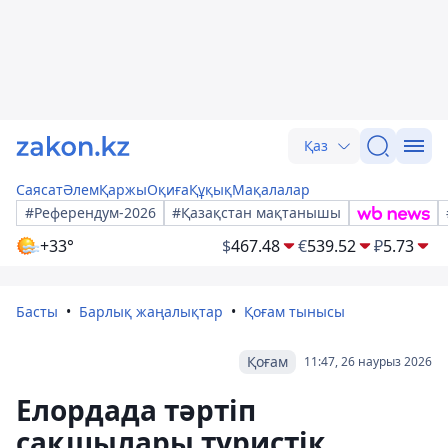
Қаз
Саясат
Әлем
Қаржы
Оқиға
Құқық
Мақалалар
#Референдум-2026
#Қазақстан мақтанышы
+33°
$
467.48
€
539.52
₽
5.73
Басты
Барлық жаңалықтар
Қоғам тынысы
Қоғам
11:47, 26 наурыз 2026
Елордада тәртіп
сақшылары туристік