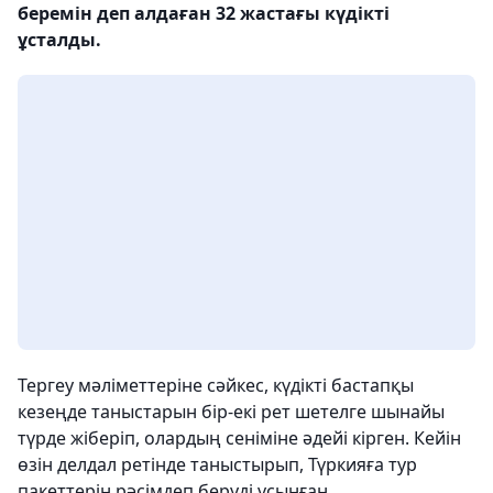
беремін деп алдаған 32 жастағы күдікті
ұсталды.
Тергеу мәліметтеріне сәйкес, күдікті бастапқы
кезеңде таныстарын бір-екі рет шетелге шынайы
түрде жіберіп, олардың сеніміне әдейі кірген. Кейін
өзін делдал ретінде таныстырып, Түркияға тур
пакеттерін рәсімдеп беруді ұсынған.