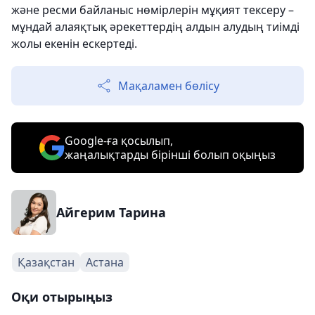
және ресми байланыс нөмірлерін мұқият тексеру –
мұндай алаяқтық әрекеттердің алдын алудың тиімді
жолы екенін ескертеді.
Мақаламен бөлісу
Google-ға қосылып,
жаңалықтарды бірінші болып оқыңыз
Айгерим Тарина
Қазақстан
Астана
Оқи отырыңыз