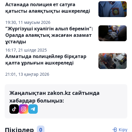
Астанада полиция ет сатуға
қатысты алаяқтықты әшкереледі
19:30, 11 маусым 2026
"Жүргізуші куәлігін алып беремін":
Оралда алаяқтық жасаған азамат
ұсталды
16:17, 21 шілде 2025
Алматыда полицейлер бірқатар
қалта ұрлығын әшкереледі
21:01, 13 қаңтар 2026
Жаңалықтан zakon.kz сайтында
хабардар болыңыз:
Пікірлер
0
Кіру