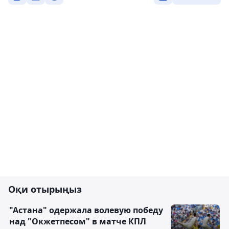
Оқи отырыңыз
"Астана" одержала волевую победу
над "Окжетпесом" в матче КПЛ