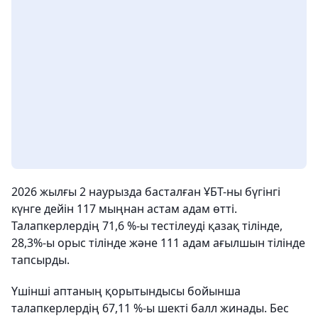
2026 жылғы 2 наурызда басталған ҰБТ-ны бүгінгі
күнге дейін 117 мыңнан астам адам өтті.
Талапкерлердің 71,6 %-ы тестілеуді қазақ тілінде,
28,3%-ы орыс тілінде және 111 адам ағылшын тілінде
тапсырды.
Үшінші аптаның қорытындысы бойынша
талапкерлердің 67,11 %-ы шекті балл жинады. Бес