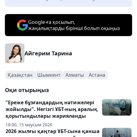
Google-ға қосылып,
жаңалықтарды бірінші болып оқыңыз
Айгерим Тарина
Қазақстан
Шымкент
Алматы
Астана
Оқи отырыңыз
"Ереже бұзғандардың нәтижелері
жойылды". Негізгі ҰБТ-ның аралық
қорытындылары жарияланды
18:00, 15 маусым 2026
2026 жылғы қаңтар ҰБТ-сына қанша