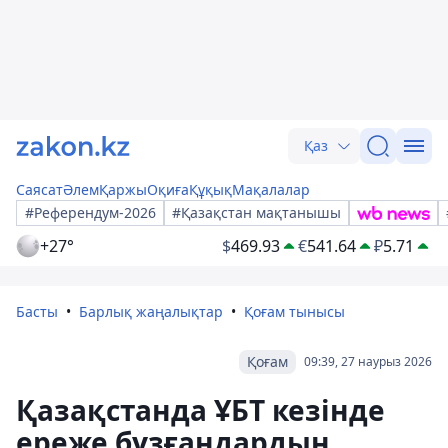
Қаз
Саясат
Әлем
Қаржы
Оқиға
Құқық
Мақалалар
#Референдум-2026
#Қазақстан мақтанышы
+27°
$
469.93
€
541.64
₽
5.71
Басты
Барлық жаңалықтар
Қоғам тынысы
Қоғам
09:39, 27 наурыз 2026
Қазақстанда ҰБТ кезінде
ереже бұзғандардың