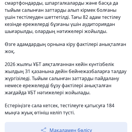
смартфондарды, шпаргалкаларды және басқа да
тыйым салынған заттарды алып кірмек болғаны
үшін тестілеуден шеттетілді. Тағы 82 адам тестілеу
кезінде ережелерді бұзғаны үшін аудиториядан
шығарылды, олардың нәтижелері жойылды.
Өзге адамдардың орнына кіру фактілері анықталған
жоқ.
2026 жылғы ҰБТ аяқталғаннан кейін күнтізбелік
жылдың 31 қазанына дейін бейнежазбаларға талдау
жүргізіледі. Тыйым салынған заттарды пайдалану
немесе ережелерді бұзу фактілері анықталған
жағдайда ҰБТ нәтижелері жойылады.
Естеріңізге сала кетсек, тестілеуге қатысуға 184
мыңға жуық өтініш келіп түсті.
Мақаламен бөлісу