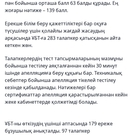
пән бойынша орташа балл 63 балды құрады. Ең
жоғары нәтиже – 139 балл.
Ерекше білім беру қажеттіліктері бар оқуға
түсушілер үшін қолайлы жағдай жасаудың
арқасында ҰБТ-ға 283 талапкер қатысқанын айта
кеткен жөн.
Талапкерлердің тест тапсырмаларының мазмұны
бойынша тестілеу аяқталғаннан кейін 30 минут
ішінде апелляцияға беру құқығы бар. Техникалық
себептер бойынша апелляция тікелей тестілеу
кезінде қабылданады. Нәтижелері бар
сертификаттар апелляция қарастырылғаннан кейін
жеке кабинеттерде қолжетімді болады.
ҰБТ-ны өткізудің үшінші аптасында 179 ереже
бұзушылық анықталды. 97 талапкер