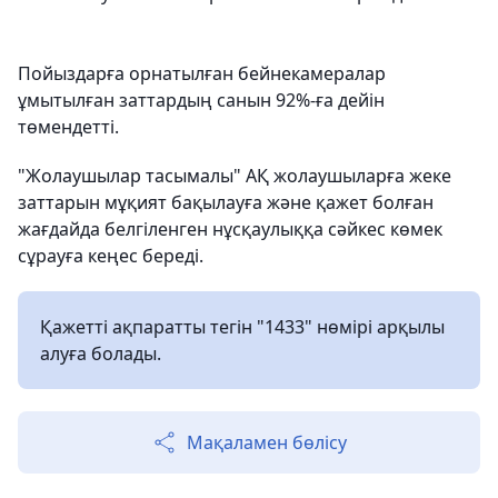
Пойыздарға орнатылған бейнекамералар
ұмытылған заттардың санын 92%-ға дейін
төмендетті.
"Жолаушылар тасымалы" АҚ жолаушыларға жеке
заттарын мұқият бақылауға және қажет болған
жағдайда белгіленген нұсқаулыққа сәйкес көмек
сұрауға кеңес береді.
Қажетті ақпаратты тегін "1433" нөмірі арқылы
алуға болады.
Мақаламен бөлісу