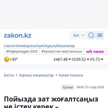
Қаз
Саясат
Әлем
Қаржы
Оқиға
Құқық
Мақалалар
#Референдум-2026
#Қазақстан мақтанышы
+30°
$
467.48
€
539.52
₽
5.73
Басты
Барлық жаңалықтар
Қоғам тынысы
Қоғам
09:43, 01 сәуір 2026
Пойызда зат жоғалтсаңыз
не істеу керек –