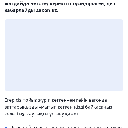
жағдайда не істеу керектігі түсіндірілген, деп
хабарлайды Zakon.kz.
Егер сіз пойыз жүріп кеткеннен кейін вагонда
заттарыңызды ұмытып кеткеніңізді байқасаңыз,
келесі нұсқаулықты ұстану қажет:
Егер пойыз әлі станцияда тұрса және жөнелтуіне