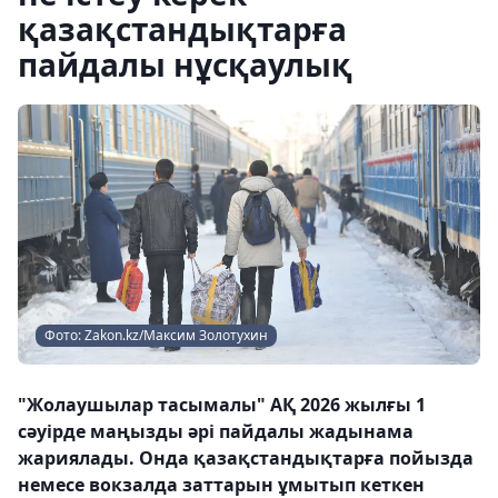
қазақстандықтарға
пайдалы нұсқаулық
Фото: Zakon.kz/Максим Золотухин
"Жолаушылар тасымалы" АҚ 2026 жылғы 1
сәуірде маңызды әрі пайдалы жадынама
жариялады. Онда қазақстандықтарға пойызда
немесе вокзалда заттарын ұмытып кеткен