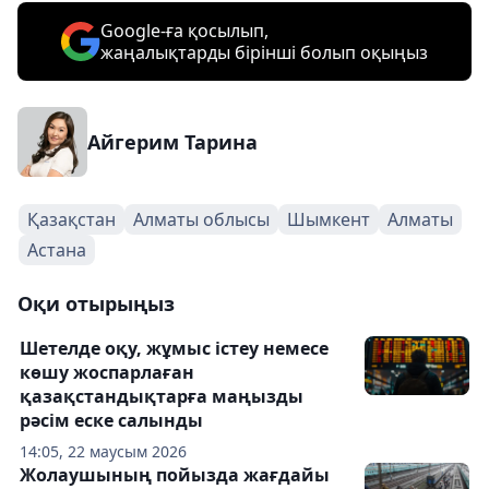
Google-ға қосылып,
жаңалықтарды бірінші болып оқыңыз
Айгерим Тарина
Қазақстан
Алматы облысы
Шымкент
Алматы
Астана
Оқи отырыңыз
Шетелде оқу, жұмыс істеу немесе
көшу жоспарлаған
қазақстандықтарға маңызды
рәсім еске салынды
14:05, 22 маусым 2026
Жолаушының пойызда жағдайы