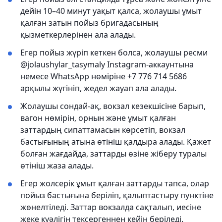
дейін 10–40 минут уақыт қалса, жолаушы ұмыт
қалған затын пойыз бригадасының
қызметкерлерінен ала алады.
Егер пойыз жүріп кеткен болса, жолаушы ресми
@jolaushylar_tasymaly Instagram-аккаунтына
немесе WhatsApp нөміріне +7 776 714 5686
арқылы жүгініп, жедел жауап ала алады.
Жолаушы сондай-ақ, вокзал кезекшісіне барып,
вагон нөмірін, орнын және ұмыт қалған
заттардың сипаттамасын көрсетіп, вокзал
бастығының атына өтініш қалдыра алады. Қажет
болған жағдайда, заттарды өзіне жіберу туралы
өтініш жаза алады.
Егер жолсерік ұмыт қалған заттарды тапса, олар
пойыз бастығына беріліп, қалыптастыру пунктіне
жөнелтіледі. Заттар вокзалда сақталып, иесіне
жеке куәлігін тексергеннен кейін беріледі.