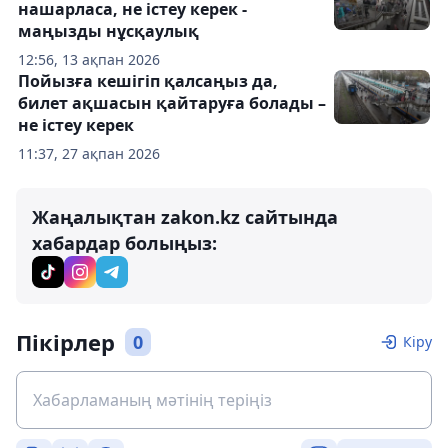
нашарласа, не істеу керек -
маңызды нұсқаулық
12:56, 13 ақпан 2026
Пойызға кешігіп қалсаңыз да,
билет ақшасын қайтаруға болады –
не істеу керек
11:37, 27 ақпан 2026
Жаңалықтан zakon.kz сайтында
хабардар болыңыз:
Пікірлер
0
Кіру