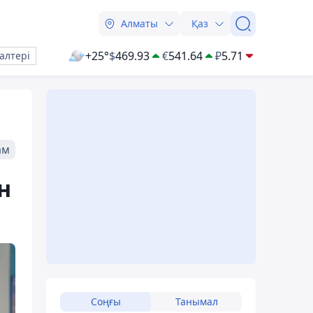
Алматы
Қаз
+25°
$
469.93
€
541.64
₽
5.71
алтері
ам
н
Соңғы
Танымал