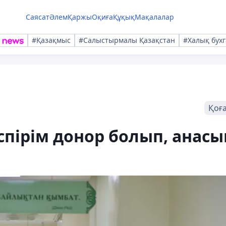
Саясат
Әлем
Қаржы
Оқиға
Құқық
Мақалалар
#Қазақмыс
#Салыстырмалы Қазақстан
#Халық бухг
Қоғ
пірім донор болып, анасы