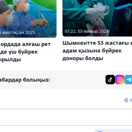
01:22, 03 мамыр 2023
16 желтоқсан 2025
Шымкентте 53 жастағы 
ордада алғаш рет
адам қызына бүйрек
нде үш бүйрек
доноры болды
ырылды
абардар болыңыз: