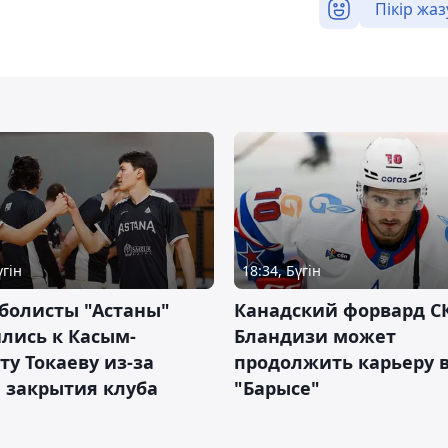
Пікір жаз
үгін
18:34, Бүгін
болисты "Астаны"
Канадский форвард С
лись к Касым-
Бландизи может
у Токаеву из-за
продолжить карьеру 
 закрытия клуба
"Барысе"