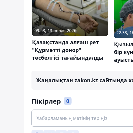
09:53, 13 шілде 2026
22:33, 
Қазақстанда алғаш рет
Қызыл
"Құрметті донор"
бір кү
төсбелгісі тағайындалды
ауыст
Жаңалықтан zakon.kz сайтында х
Пікірлер
0