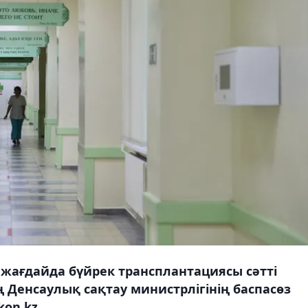
 жағдайда бүйрек трансплантациясы сәтті
 Денсаулық сақтау министрлігінің баспасөз
on.kz.