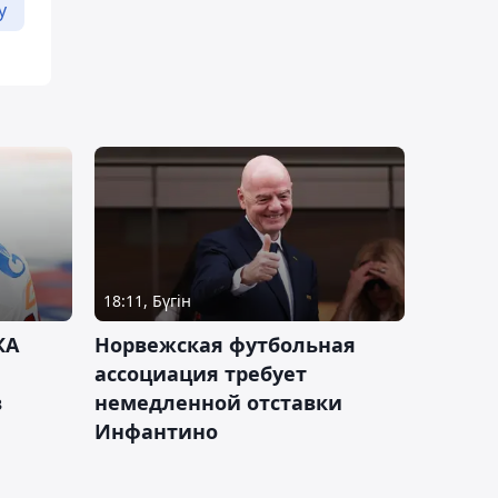
у
18:11, Бүгін
КА
Норвежская футбольная
ассоциация требует
в
немедленной отставки
Инфантино