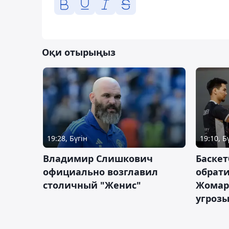
Оқи отырыңыз
19:28, Бүгін
19:10, Б
Владимир Слишкович
Баскет
официально возглавил
обрати
столичный "Женис"
Жомарт
угрозы