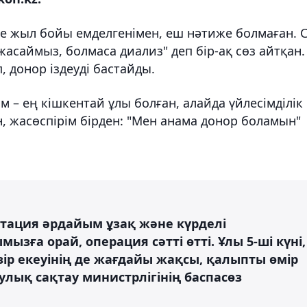
ше жыл бойы емделгенімен, еш нәтиже болмаған. 
жасаймыз, болмаса диализ" деп бір-ақ сөз айтқан.
 донор іздеуді бастайды.
м – ең кішкентай ұлы болған, алайда үйлесімділік
, жасөспірім бірден: "Мен анама донор боламын"
нтация әрдайым ұзақ және күрделі
зға орай, операция сәтті өтті. Ұлы 5-ші күні,
зір екеуінің де жағдайы жақсы, қалыпты өмір
аулық сақтау министрлігінің баспасөз