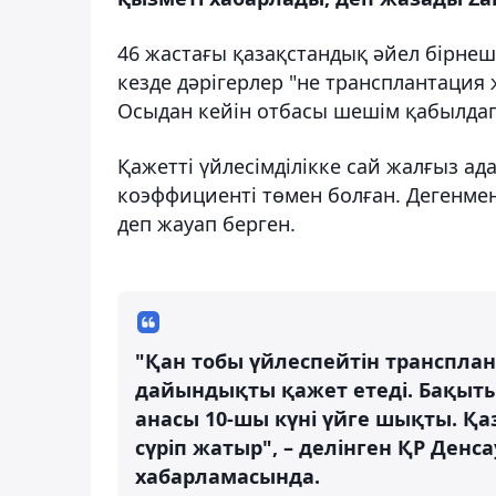
46 жастағы қазақстандық әйел бірне
кезде дәрігерлер "не трансплантация 
Осыдан кейін отбасы шешім қабылдап,
Қажетті үйлесімділікке сай жалғыз ада
коэффициенті төмен болған. Дегенмен
деп жауап берген.
"Қан тобы үйлеспейтін транспла
дайындықты қажет етеді. Бақытымы
анасы 10-шы күні үйге шықты. Қа
сүріп жатыр", – делінген ҚР Денс
хабарламасында.