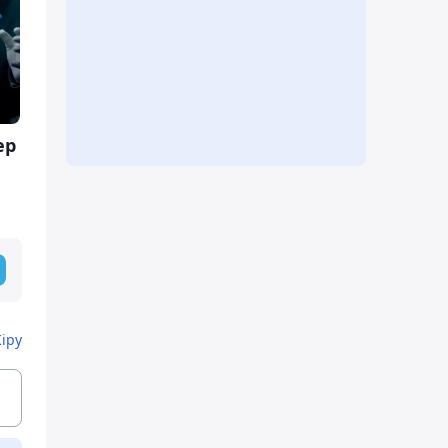
ер
Кіру