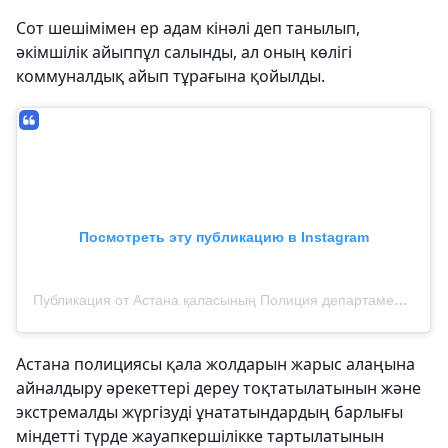
Сот шешімімен ер адам кінәлі деп танылып,
әкімшілік айыппұл салынды, ал оның көлігі
коммуналдық айып тұрағына қойылды.
Посмотреть эту публикацию в Instagram
Публикация от Астана қаласының Полиция департаменті (@police__astana)
Астана полициясы қала жолдарын жарыс алаңына
айналдыру әрекеттері дереу тоқтатылатынын және
экстремалды жүргізуді ұнататындардың барлығы
міндетті түрде жауапкершілікке тартылатынын