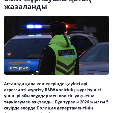
жазаланды
Фото: pexels
Астанада қала көшелерінде қауіпті әрі
агрессивті жүргізу BMW көлігінің жүргізушісі
үшін ірі айыппұлдар мен көлігін уақытша
тәркілеумен аяқталды. Бұл туралы 2026 жылғы 5
сәуірде елорда Полиция департаментінің