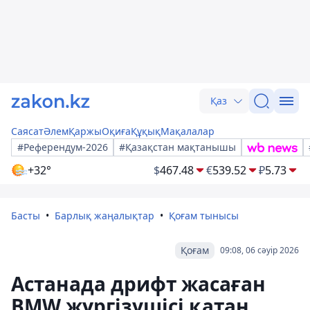
Қаз
Саясат
Әлем
Қаржы
Оқиға
Құқық
Мақалалар
#Референдум-2026
#Қазақстан мақтанышы
+32°
$
467.48
€
539.52
₽
5.73
Басты
Барлық жаңалықтар
Қоғам тынысы
Қоғам
09:08, 06 сәуір 2026
Астанада дрифт жасаған
BMW жүргізушісі қатаң