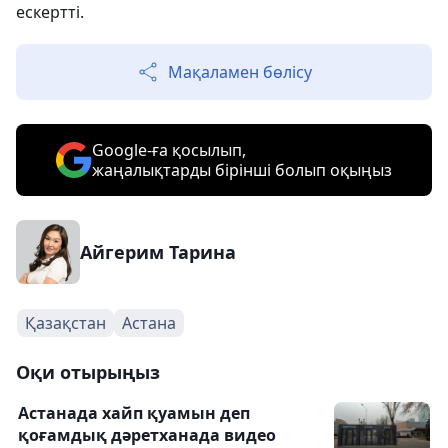
ескертті.
Мақаламен бөлісу
Google-ға қосылып,
жаңалықтарды бірінші болып оқыңыз
Айгерим Тарина
Қазақстан
Астана
Оқи отырыңыз
Астанада хайп қуамын деп
қоғамдық дәретханада видео