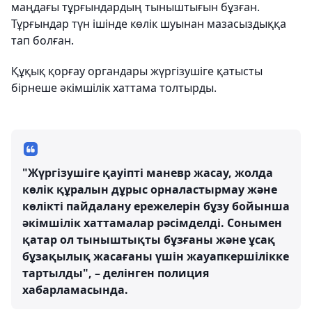
маңдағы тұрғындардың тыныштығын бұзған.
Тұрғындар түн ішінде көлік шуынан мазасыздыққа
тап болған.
Құқық қорғау органдары жүргізушіге қатысты
бірнеше әкімшілік хаттама толтырды.
"Жүргізушіге қауіпті маневр жасау, жолда
көлік құралын дұрыс орналастырмау және
көлікті пайдалану ережелерін бұзу бойынша
әкімшілік хаттамалар рәсімделді. Сонымен
қатар ол тыныштықты бұзғаны және ұсақ
бұзақылық жасағаны үшін жауапкершілікке
тартылды", – делінген полиция
хабарламасында.