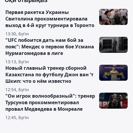
Оқи отырыңыз
Первая ракетка Украины
Свитолина прокомментировала
выход в 4-й круг турнира в Торонто
13:30, Бүгін
"UFC побоится дать нам бой за
пояс": Мендес о первом бое Усмана
Нурмагомедова в лиге
13:13, Бүгін
Новый главный тренер сборной
Казахстана по футболу Джон ван ’т
Шкип: что о нём известно
12:54, Бүгін
"Он игрок волнообразный": тренер
Турсунов прокомментировал
провал Медведева в Монреале
12:45, Бүгін