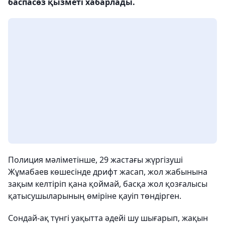
баспасөз қызметі хабарлады.
Полиция мәліметінше, 29 жастағы жүргізуші
Жұмабаев көшесінде дрифт жасап, жол жабынына
зақым келтіріп қана қоймай, басқа жол қозғалысы
қатысушыларының өміріне қауіп төндірген.
Сондай-ақ түнгі уақытта әдейі шу шығарып, жақын