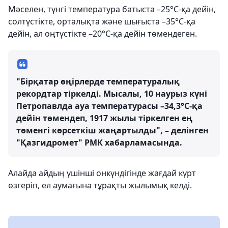
Мәселен, түнгі температура батыста –25°C-қа дейін,
солтүстікте, орталықта және шығыста –35°C-қа
дейін, ал оңтүстікте –20°C-қа дейін төмендеген.
"Бірқатар өңірлерде температуралық
рекордтар тіркелді. Мысалы, 10 наурыз күні
Петропавлда ауа температурасы –34,3°C-қа
дейін төмендеп, 1917 жылы тіркелген ең
төменгі көрсеткіш жаңартылды", – делінген
"Қазгидромет" РМК хабарламасында.
Алайда айдың үшінші онкүндігінде жағдай күрт
өзгеріп, ел аумағына тұрақты жылымық келді.