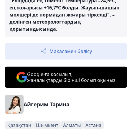
"Елордада ең төменгі температура –24,5°C,
ең жоғарысы +16,7°C болды. Жауын-шашын
мөлшері де нормадан жоғары тіркелді", –
делінген метеорологтардың
қорытындысында.
Мақаламен бөлісу
Google-ға қосылып,
жаңалықтарды бірінші болып оқыңыз
Айгерим Тарина
Қазақстан
Шымкент
Алматы
Астана