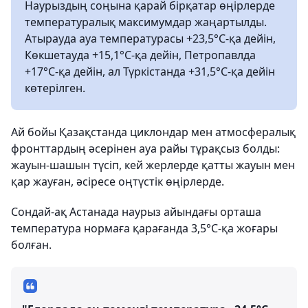
Наурыздың соңына қарай бірқатар өңірлерде
температуралық максимумдар жаңартылды.
Атырауда ауа температурасы +23,5°C-қа дейін,
Көкшетауда +15,1°C-қа дейін, Петропавлда
+17°C-қа дейін, ал Түркістанда +31,5°C-қа дейін
көтерілген.
Ай бойы Қазақстанда циклондар мен атмосфералық
фронттардың әсерінен ауа райы тұрақсыз болды:
жауын-шашын түсіп, кей жерлерде қатты жауын мен
қар жауған, әсіресе оңтүстік өңірлерде.
Сондай-ақ Астанада наурыз айындағы орташа
температура нормаға қарағанда 3,5°C-қа жоғары
болған.