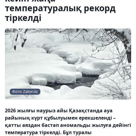
температуралық рекорд
тіркелді
Фото: Zakon.kz
2026 жылғы наурыз айы Қазақстанда ауа
райының күрт құбылуымен ерекшеленді –
қатты аяздан бастап аномальды жылуға дейінгі
температура тіркелді. Бұл туралы