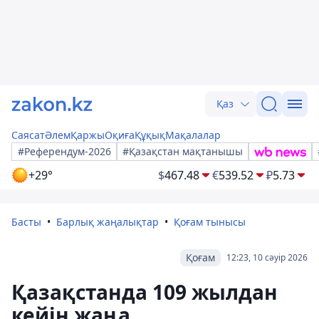
Қаз
Саясат
Әлем
Қаржы
Оқиға
Құқық
Мақалалар
#Референдум-2026
#Қазақстан мақтанышы
+29°
$
467.48
€
539.52
₽
5.73
Басты
Барлық жаңалықтар
Қоғам тынысы
Қоғам
12:23, 10 сәуір 2026
Қазақстанда 109 жылдан
кейін жаңа