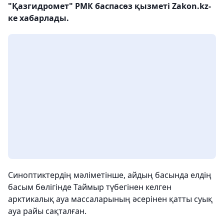
"Қазгидромет" РМК баспасөз қызметі Zakon.kz-
ке хабарлады.
Синоптиктердің мәліметінше, айдың басында елдің
басым бөлігінде Таймыр түбегінен келген
арктикалық ауа массаларының әсерінен қатты суық
ауа райы сақталған.