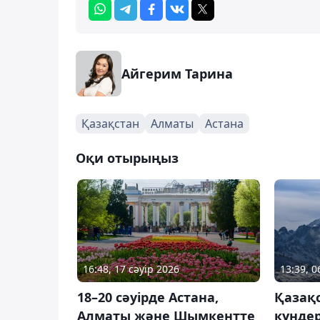
Айгерим Тарина
Қазақстан
Алматы
Астана
Оқи отырыңыз
16:48, 17 сәуір 2026
13:39, 
18–20 сәуірде Астана,
Қазақ
Алматы және Шымкентте
күндер