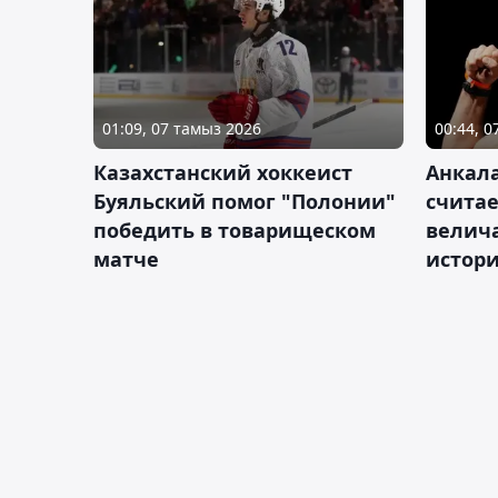
01:09, 07 тамыз 2026
00:44, 
Казахстанский хоккеист
Анкала
Буяльский помог "Полонии"
счита
победить в товарищеском
велич
матче
истор