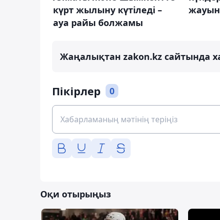
күрт жылыну күтіледі –
жауын
ауа райы болжамы
Жаңалықтан zakon.kz сайтында х
Пікірлер
0
Оқи отырыңыз