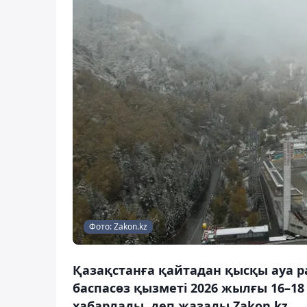
Фото: Zakon.kz
Қазақстанға қайтадан қысқы ауа р
баспасөз қызметі 2026 жылғы 16–1
хабарлады, деп жазады Zakon.kz.