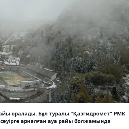
айы оралады. Бұл туралы "Қазгидромет" РМК
8 сәуірге арналған ауа райы болжамында