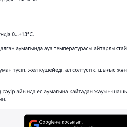
ндіз 0…+13°С.
қалған аумағында ауа температурасы айтарлықтай
ман түсіп, жел күшейеді, ал солтүстік, шығыс жән
.
ң сәуір айында ел аумағына қайтадан жауын-шаш
ын.
Google-ға қосылып,