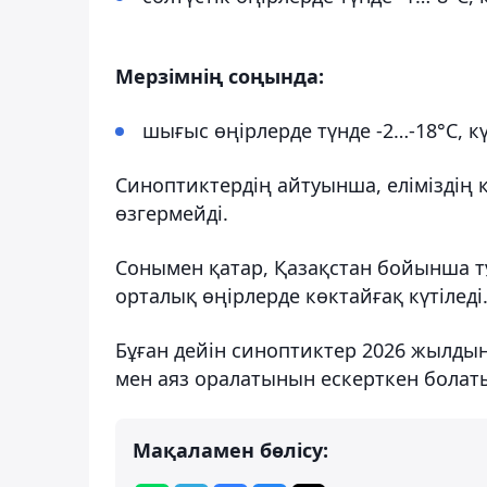
Мерзімнің соңында:
шығыс өңірлерде түнде -2…-18°С, кү
Синоптиктердің айтуынша, еліміздің 
өзгермейді.
Сонымен қатар, Қазақстан бойынша тұ
орталық өңірлерде көктайғақ күтіледі
Бұған дейін синоптиктер 2026 жылды
мен аяз оралатынын ескерткен болат
Мақаламен бөлісу: