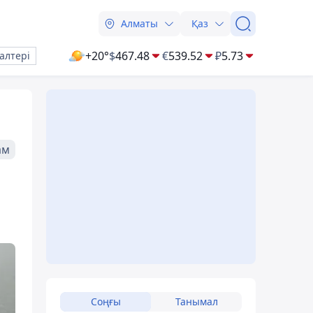
Алматы
Қаз
+20°
$
467.48
€
539.52
₽
5.73
алтері
ам
Соңғы
Танымал