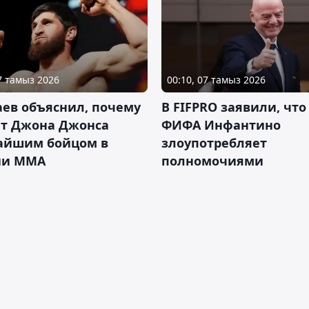
07 тамыз 2026
00:10, 07 тамыз 2026
ев объяснил, почему
В FIFPRO заявили, что
ет Джона Джонса
ФИФА Инфантино
айшим бойцом в
злоупотребляет
ии ММА
полномочиями