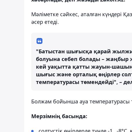
Мәліметке сәйкес, аталған күндері Қа
әсер етеді.
"Батыстан шығысқа қарай жылжи
болуына себеп болады – жаңбыр 
кей уақытта қатты жауын-шашын к
шығыс және орталық өңірлер сол
температурасы төмендейді", – де
Болжам бойынша ауа температурасы 
Мерзімнің басында:
солтүстік өңірлерде түнде -1…-8°С, 