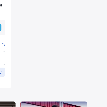
н
Кіру
у