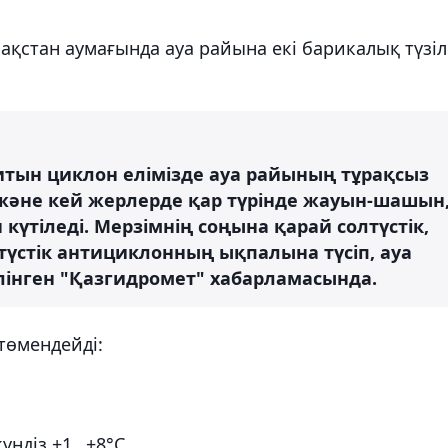
зақстан аумағында ауа райына екі барикалық түзіл
тын циклон елімізде ауа райының тұрақсыз
және кей жерлерде қар түрінде жауын-шашын
үтіледі. Мерзімнің соңына қарай солтүстік,
түстік антициклонның ықпалына түсіп, ауа
лінген "Қазгидромет" хабарламасында.
төмендейді:
күндіз +1…+8°С.