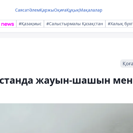
Саясат
Әлем
Қаржы
Оқиға
Құқық
Мақалалар
#Қазақмыс
#Салыстырмалы Қазақстан
#Халық бухг
Қоғ
ақстанда жауын-шашын мен