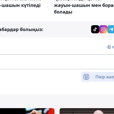
-шашын күтіледі
жауын-шашын мен бора
болады
абардар болыңыз:
Пікір жаз