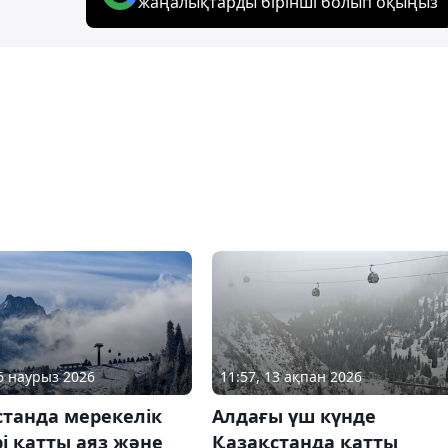
жаңалықтарды бірінші болып оқыңыз
06 наурыз 2026
11:57, 13 ақпан 2026
станда мерекелік
Алдағы үш күнде
і қатты аяз және
Қазақстанда қатты