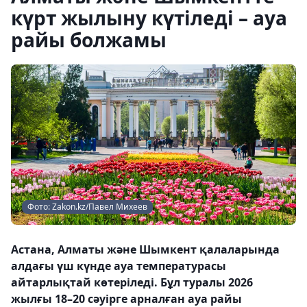
күрт жылыну күтіледі – ауа
райы болжамы
Фото: Zakon.kz/Павел Михеев
Астана, Алматы және Шымкент қалаларында
алдағы үш күнде ауа температурасы
айтарлықтай көтеріледі. Бұл туралы 2026
жылғы 18–20 сәуірге арналған ауа райы