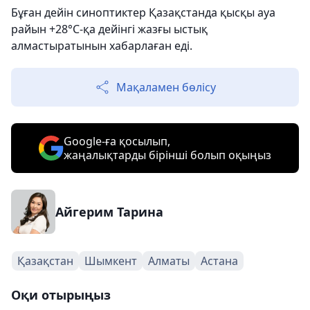
Бұған дейін синоптиктер Қазақстанда қысқы ауа
райын +28°С-қа дейінгі жазғы ыстық
алмастыратынын хабарлаған еді.
Мақаламен бөлісу
Google-ға қосылып,
жаңалықтарды бірінші болып оқыңыз
Айгерим Тарина
Қазақстан
Шымкент
Алматы
Астана
Оқи отырыңыз