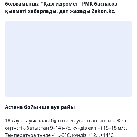
болжамында "Қазгидромет" РМК баспасөз
қызметі хабарлады, деп жазады Zakon.kz.
Астана бойынша ауа райы
18 сәуір: ауыспалы бұлтты, жауын-шашынсыз. Жел
оңтүстік-батыстан 9–14 м/с, күндіз екпіні 15–18 м/с.
Температура түнде -1…-3°С, күндіз +12…+14°С.