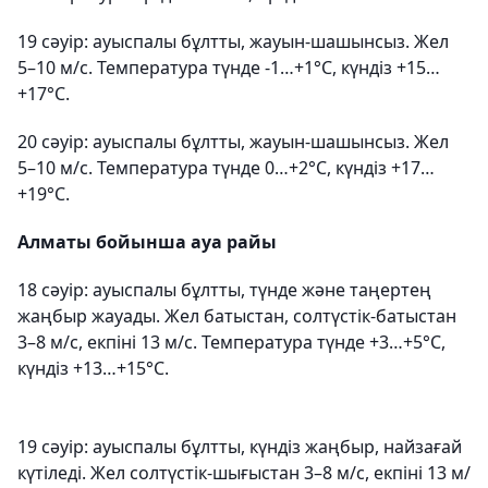
19 сәуір: ауыспалы бұлтты, жауын-шашынсыз. Жел
5–10 м/с. Температура түнде -1…+1°С, күндіз +15…
+17°С.
20 сәуір: ауыспалы бұлтты, жауын-шашынсыз. Жел
5–10 м/с. Температура түнде 0…+2°С, күндіз +17…
+19°С.
Алматы бойынша ауа райы
18 сәуір: ауыспалы бұлтты, түнде және таңертең
жаңбыр жауады. Жел батыстан, солтүстік-батыстан
3–8 м/с, екпіні 13 м/с. Температура түнде +3…+5°С,
күндіз +13…+15°С.
19 сәуір: ауыспалы бұлтты, күндіз жаңбыр, найзағай
күтіледі. Жел солтүстік-шығыстан 3–8 м/с, екпіні 13 м/