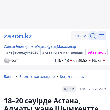
Қаз
Саясат
Әлем
Қаржы
Оқиға
Құқық
Мақалалар
#Референдум-2026
#Қазақстан мақтанышы
+23°
$
467.48
€
539.52
₽
5.73
Басты
Барлық жаңалықтар
Қоғам тынысы
Қоғам
16:48, 17 сәуір 2026
18–20 сәуірде Астана,
Алматы және Шымкентте