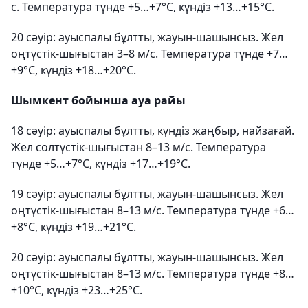
с. Температура түнде +5…+7°С, күндіз +13…+15°С.
20 сәуір: ауыспалы бұлтты, жауын-шашынсыз. Жел
оңтүстік-шығыстан 3–8 м/с. Температура түнде +7…
+9°С, күндіз +18…+20°С.
Шымкент бойынша ауа райы
18 сәуір: ауыспалы бұлтты, күндіз жаңбыр, найзағай.
Жел солтүстік-шығыстан 8–13 м/с. Температура
түнде +5…+7°С, күндіз +17…+19°С.
19 сәуір: ауыспалы бұлтты, жауын-шашынсыз. Жел
оңтүстік-шығыстан 8–13 м/с. Температура түнде +6…
+8°С, күндіз +19…+21°С.
20 сәуір: ауыспалы бұлтты, жауын-шашынсыз. Жел
оңтүстік-шығыстан 8–13 м/с. Температура түнде +8…
+10°С, күндіз +23…+25°С.