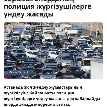
полиция жүргізушілерге
үндеу жасады
Фото: Zakon.kz
Астанада жол жөндеу жұмыстарының
жүргізілуіне байланысты полиция
жүргізушілерге үндеу жасады, деп хабарлайды
елорда әкімдігінің ресми сайты.