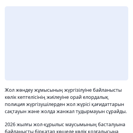
Жол жөндеу жұмысының жүргізілуіне байланысты
көлік кептелісінің жиілеуіне орай елордалық
полиция жүргізушілерден жол жүрісі қағидаттарын
сақтауын және жолда жанжал тудырмауын сұрайды.
2026 жылғы жол-құрылыс маусымының басталуына
байланысты бірқатар көшеде көлік қозғалысына