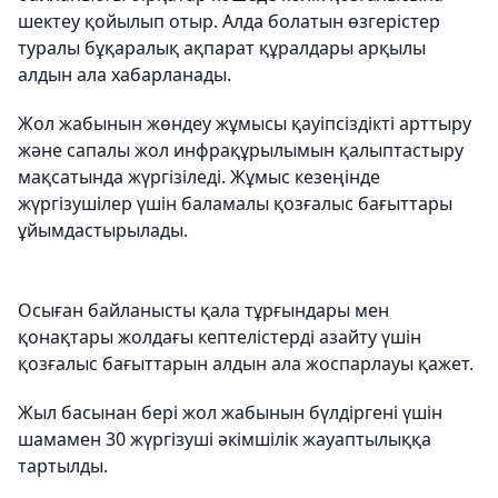
шектеу қойылып отыр. Алда болатын өзгерістер
туралы бұқаралық ақпарат құралдары арқылы
алдын ала хабарланады.
Жол жабынын жөндеу жұмысы қауіпсіздікті арттыру
және сапалы жол инфрақұрылымын қалыптастыру
мақсатында жүргізіледі. Жұмыс кезеңінде
жүргізушілер үшін баламалы қозғалыс бағыттары
ұйымдастырылады.
Осыған байланысты қала тұрғындары мен
қонақтары жолдағы кептелістерді азайту үшін
қозғалыс бағыттарын алдын ала жоспарлауы қажет.
Жыл басынан бері жол жабынын бүлдіргені үшін
шамамен 30 жүргізуші әкімшілік жауаптылыққа
тартылды.