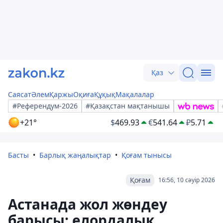
Қаз
Саясат
Әлем
Қаржы
Оқиға
Құқық
Мақалалар
#Референдум-2026
#Қазақстан мақтанышы
+21°
$
469.93
€
541.64
₽
5.71
Басты
Барлық жаңалықтар
Қоғам тынысы
Қоғам
16:56, 10 сәуір 2026
Астанада жол жөндеу
барысы: елордалық