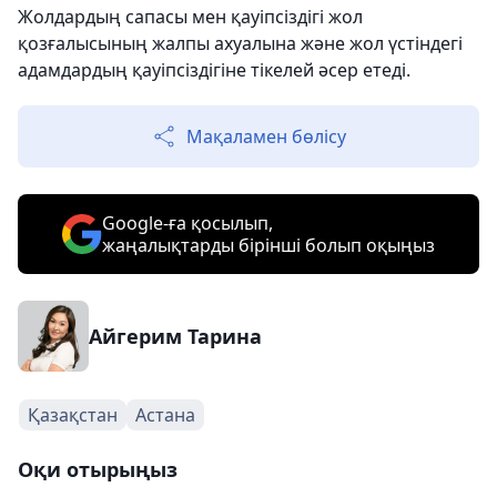
Жолдардың сапасы мен қауіпсіздігі жол
қозғалысының жалпы ахуалына және жол үстіндегі
адамдардың қауіпсіздігіне тікелей әсер етеді.
Мақаламен бөлісу
Google-ға қосылып,
жаңалықтарды бірінші болып оқыңыз
Айгерим Тарина
Қазақстан
Астана
Оқи отырыңыз