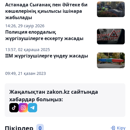
Астанада Сығанақ пен Әйтеке би
көшелерінің қиылысы ішінара
жабылады
14:26, 29 сәуір 2026
Полиция елордалық
жүргізушілерге ескерту жасады
13:57, 02 қараша 2025
ІІМ жүргізушілерге үндеу жасады
09:49, 21 қазан 2023
Жаңалықтан zakon.kz сайтында
хабардар болыңыз:
Пікірлер
0
Кіру