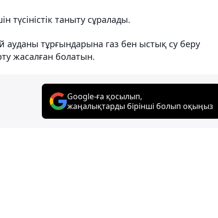
н түсіністік таныту сұралады.
й ауданы тұрғындарына газ бен ыстық су беру
ту жасалған болатын.
Google-ға қосылып,
жаңалықтарды бірінші болып оқыңыз