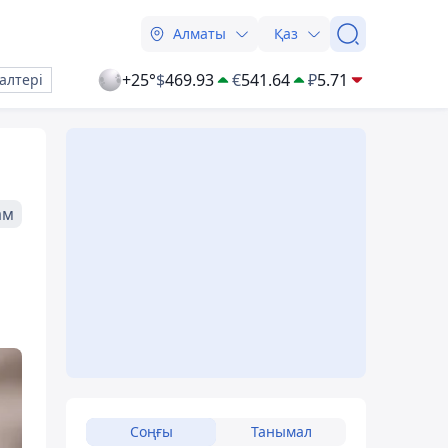
Алматы
Қаз
+25°
$
469.93
€
541.64
₽
5.71
алтері
ам
Соңғы
Танымал