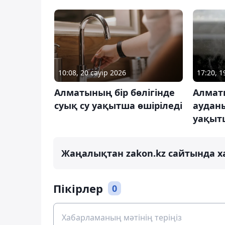
10:08, 20 сәуір 2026
17:20, 
Алматының бір бөлігінде
Алмат
суық су уақытша өшіріледі
ауданы
уақытш
Жаңалықтан zakon.kz сайтында х
Пікірлер
0