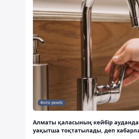
Фото: pexels
Алматы қаласының кейбір аудандар
уақытша тоқтатылады, деп хабарла