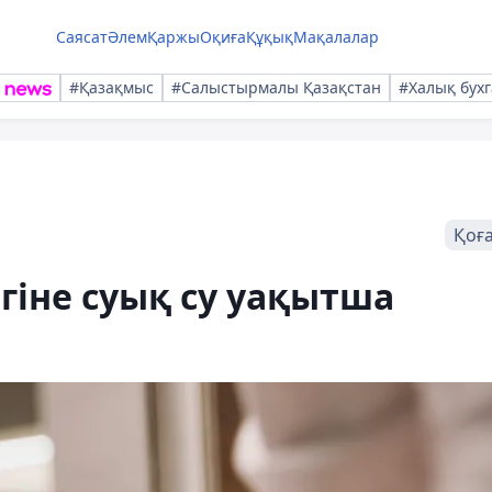
Саясат
Әлем
Қаржы
Оқиға
Құқық
Мақалалар
#Қазақмыс
#Салыстырмалы Қазақстан
#Халық бухг
Қоғ
гіне суық су уақытша