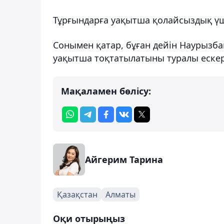
Тұрғындарға уақытша қолайсыздық үші
Сонымен қатар, бұған дейін Наурызба
уақытша тоқтатылатыны туралы ескер
Мақаламен бөлісу:
Айгерим Тарина
Қазақстан
Алматы
Оқи отырыңыз