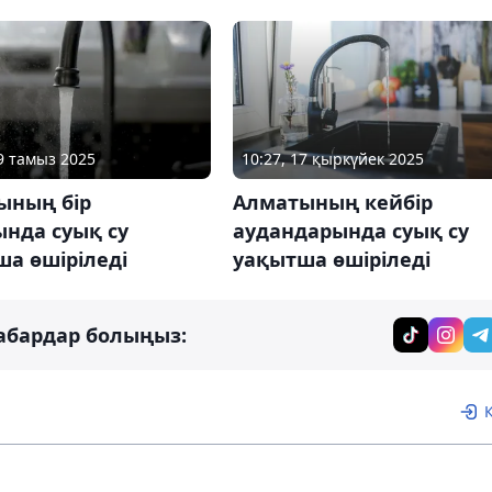
19 тамыз 2025
10:27, 17 қыркүйек 2025
ының бір
Алматының кейбір
нда суық су
аудандарында суық су
а өшіріледі
уақытша өшіріледі
абардар болыңыз: