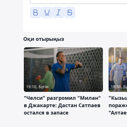
Оқи отырыңыз
19:10, Бүгін
18:56, Б
"Челси" разгромил "Милан"
"Кызыл
в Джакарте: Дастан Сатпаев
пораже
остался в запасе
"Алтае