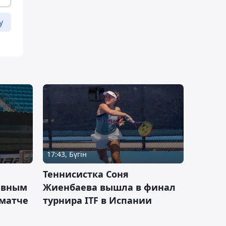
у
17:43, Бүгін
Теннисистка Соня
ивным
Жиенбаева вышла в финал
 матче
турнира ITF в Испании