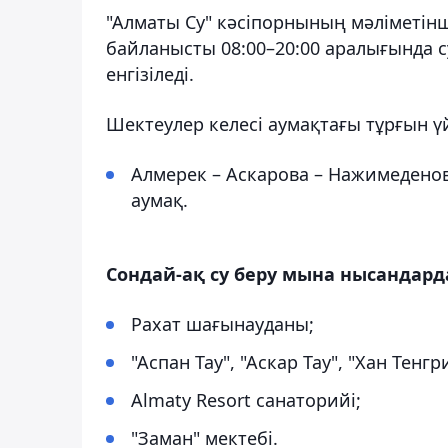
"Алматы Су" кәсіпорнының мәліметінш
байланысты 08:00–20:00 аралығында с
енгізіледі.
Шектеулер келесі аумақтағы тұрғын үй
Алмерек – Аскарова – Нажимеденов
аумақ.
Сондай-ақ су беру мына нысандард
Рахат шағынауданы;
"Аспан Тау", "Аскар Тау", "Хан Тенг
Almaty Resort санаторийі;
"Заман" мектебі.