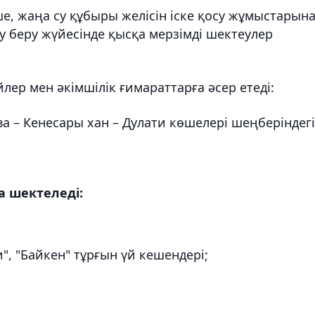
е, жаңа су құбыры желісін іске қосу жұмыстарын
у беру жүйесінде қысқа мерзімді шектеулер
лер мен әкімшілік ғимараттарға әсер етеді:
а – Кенесары хан – Дулати көшелері шеңберіндегі
а шектеледі:
ри", "Байкен" тұрғын үй кешендері;