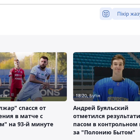
Пікір жаз
үгін
18:20, Бүгін
жар" спасся от
Андрей Буяльский
ния в матче с
отметился результат
м" на 93-й минуте
пасом в контрольном
за "Полонию Бытом"