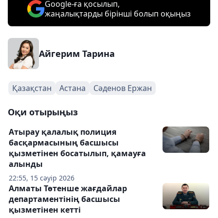
Google-ға қосылып,
жаңалықтарды бірінші болып оқыңыз
Айгерим Тарина
Қазақстан
Астана
Сәденов Ержан
Оқи отырыңыз
Атырау қалалық полиция
басқармасының басшысы
қызметінен босатылып, қамауға
алынды
22:55, 15 сәуір 2026
Алматы Төтенше жағдайлар
департаментінің басшысы
қызметінен кетті