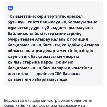
"Қызметтік-әскери тәртіптің өрескел
бұзылуы, тиісті бақылаудың болмауы және
жұмыстың дұрыс ұйымдастырылмауына
байланысты Ішкі істер министрінің
бұйрығымен Атырау қалалық полиция
басқармасының бастығы, сондай-ақ Атырау
облысы полиция департаментінің өзіндік
қауіпсіздік басқармасы мен есірткі
қылмыстарына қарсы іс-қимыл
басқармасының басшылары қызметінен
шеттетілді", – делінген ІІМ баспасөз
қызметінің хабарламасында.
Ведомство өкілдері министр Ержан Сәденовтің
бұған дейін де ІІМ жүйесінде заңдылық пен