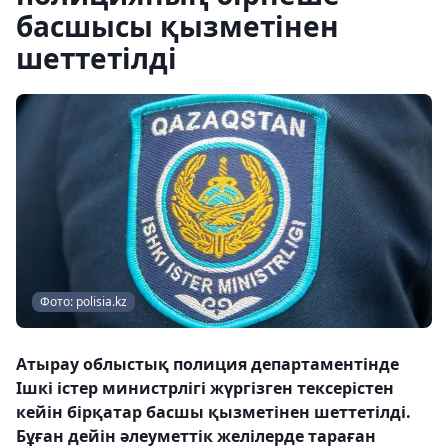
басшысы қызметінен
шеттетілді
Фото: polisia.kz
Атырау облыстық полиция департаментінде
Ішкі істер министрлігі жүргізген тексерістен
кейін бірқатар басшы қызметінен шеттетілді.
Бұған дейін әлеуметтік желілерде тараған