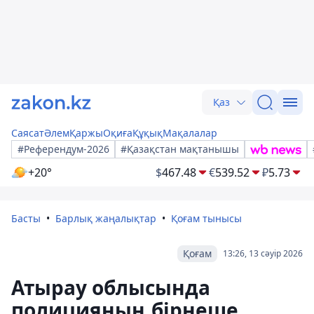
Қаз
Саясат
Әлем
Қаржы
Оқиға
Құқық
Мақалалар
#Референдум-2026
#Қазақстан мақтанышы
+20°
$
467.48
€
539.52
₽
5.73
Басты
Барлық жаңалықтар
Қоғам тынысы
Қоғам
13:26, 13 сәуір 2026
Атырау облысында
полицияның бірнеше