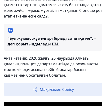
қызметтік тәртіпті қамтамасыз ету бағытында қатаң
және жүйелі жұмыс жүргізіліп жатқанын бірнеше рет
атап өткенін еске салды.
"Бұл жұмыс жүйелі әрі бірізді сипатқа ие", –
деп қорытындылады ІІМ.
Айта кетейік, 2026 жылғы 26 наурызда Алматы
қалалық полиция департаментінде де резонансты
жол-көлік оқиғасынан кейін бірқатар басшы
қызметінен босатылған болатын.
Мақаламен бөлісу