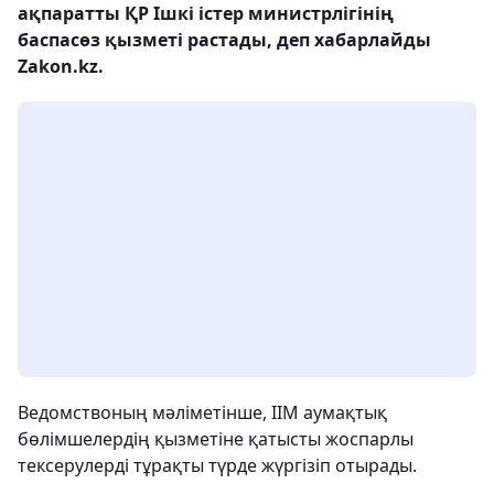
ақпаратты ҚР Ішкі істер министрлігінің
баспасөз қызметі растады, деп хабарлайды
Zakon.kz.
Ведомствоның мәліметінше, ІІМ аумақтық
бөлімшелердің қызметіне қатысты жоспарлы
тексерулерді тұрақты түрде жүргізіп отырады.