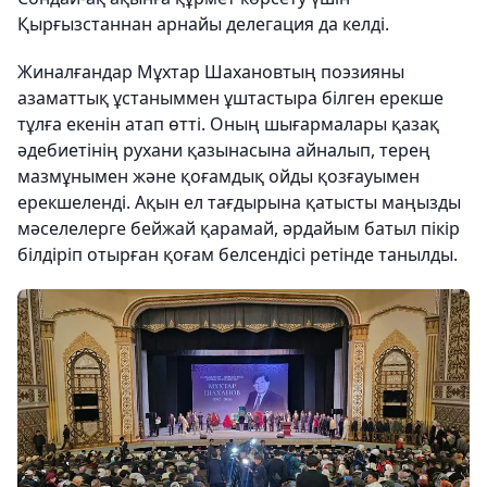
Қырғызстаннан арнайы делегация да келді.
Жиналғандар Мұхтар Шахановтың поэзияны
азаматтық ұстаныммен ұштастыра білген ерекше
тұлға екенін атап өтті. Оның шығармалары қазақ
әдебиетінің рухани қазынасына айналып, терең
мазмұнымен және қоғамдық ойды қозғауымен
ерекшеленді. Ақын ел тағдырына қатысты маңызды
мәселелерге бейжай қарамай, әрдайым батыл пікір
білдіріп отырған қоғам белсендісі ретінде танылды.