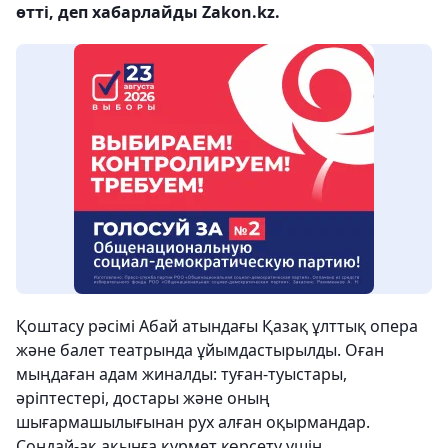
өтті, деп хабарлайды Zakon.kz.
Қоштасу рәсімі Абай атындағы Қазақ ұлттық опера
және балет театрында ұйымдастырылды. Оған
мыңдаған адам жиналды: туған-туыстары,
әріптестері, достары және оның
шығармашылығынан рух алған оқырмандар.
Сондай-ақ ақынға құрмет көрсету үшін