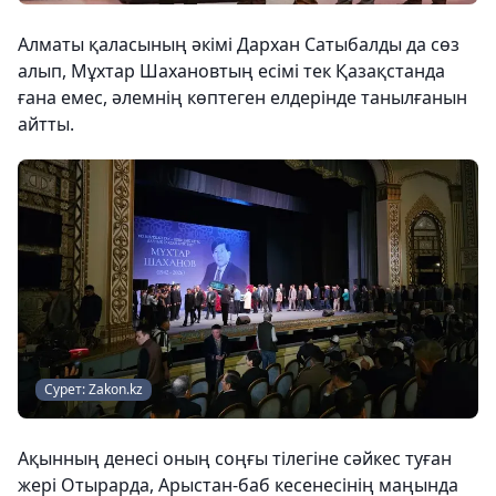
Алматы қаласының әкімі Дархан Сатыбалды да сөз
алып, Мұхтар Шахановтың есімі тек Қазақстанда
ғана емес, әлемнің көптеген елдерінде танылғанын
айтты.
Сурет: Zakon.kz
Ақынның денесі оның соңғы тілегіне сәйкес туған
жері Отырарда, Арыстан-баб кесенесінің маңында