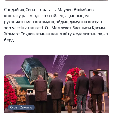
Сондай-ақ Сенат төрағасы Маулен Әшімбаев
қоштасу рәсімінде сөз сөйлеп, ақынның ел
руханияты мен қоғамдық ойдың дамуына қосқан
зор үлесін атап өтті. Ол Мемлекет басшысы Қасым-
Жомарт Тоқаев атынан көңіл айту жеделхатын оқып
берді.
Сурет: Zakon.kz