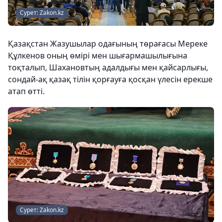
Сурет: Zakon.kz
Қазақстан Жазушылар одағының төрағасы Мереке
Құлкенов оның өмірі мен шығармашылығына
тоқталып, Шахановтың адалдығы мен қайсарлығы,
сондай-ақ қазақ тілін қорғауға қосқан үлесін ерекше
атап өтті.
Сурет: Zakon.kz