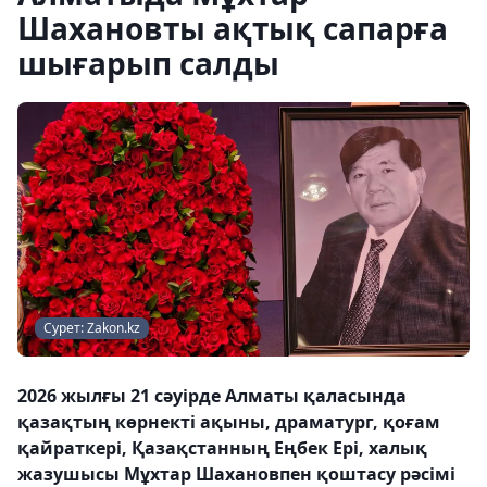
Шахановты ақтық сапарға
шығарып салды
Сурет: Zakon.kz
2026 жылғы 21 сәуірде Алматы қаласында
қазақтың көрнекті ақыны, драматург, қоғам
қайраткері, Қазақстанның Еңбек Ері, халық
жазушысы Мұхтар Шахановпен қоштасу рәсімі