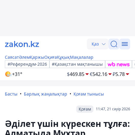
Қаз
Саясат
Әлем
Қаржы
Оқиға
Құқық
Мақалалар
#Референдум-2026
#Қазақстан мақтанышы
+31°
$
469.85
€
542.16
₽
5.78
Басты
Барлық жаңалықтар
Қоғам тынысы
Қоғам
11:47, 21 сәуір 2026
Әділет үшін күрескен тұлға:
Алматыда Мұхтар