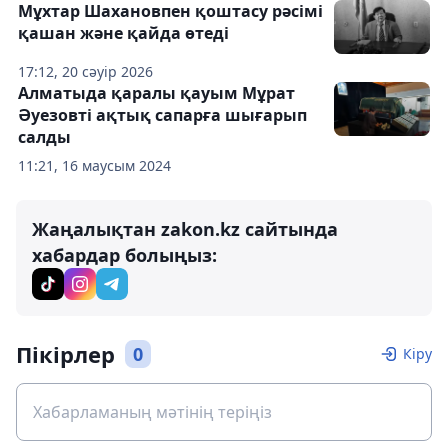
Мұхтар Шахановпен қоштасу рәсімі
қашан және қайда өтеді
17:12, 20 сәуір 2026
Алматыда қаралы қауым Мұрат
Әуезовті ақтық сапарға шығарып
салды
11:21, 16 маусым 2024
Жаңалықтан zakon.kz сайтында
хабардар болыңыз:
Пікірлер
0
Кіру