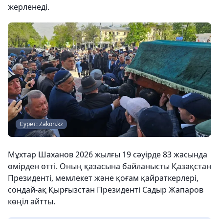
жерленеді.
Сурет: Zakon.kz
Мұхтар Шаханов 2026 жылғы 19 сәуірде 83 жасында
өмірден өтті. Оның қазасына байланысты Қазақстан
Президенті, мемлекет және қоғам қайраткерлері,
сондай-ақ Қырғызстан Президенті Садыр Жапаров
көңіл айтты.