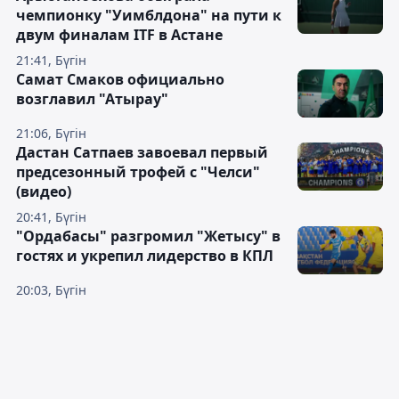
чемпионку "Уимблдона" на пути к
двум финалам ITF в Астане
21:41, Бүгін
Самат Смаков официально
возглавил "Атырау"
21:06, Бүгін
Дастан Сатпаев завоевал первый
предсезонный трофей с "Челси"
(видео)
20:41, Бүгін
"Ордабасы" разгромил "Жетысу" в
гостях и укрепил лидерство в КПЛ
20:03, Бүгін