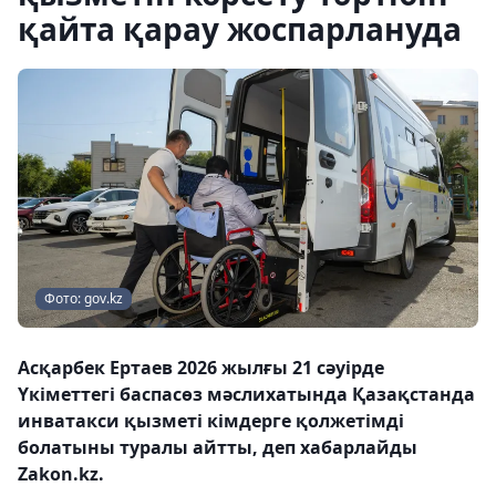
қайта қарау жоспарлануда
Фото: gov.kz
Асқарбек Ертаев 2026 жылғы 21 сәуірде
Үкіметтегі баспасөз мәслихатында Қазақстанда
инватакси қызметі кімдерге қолжетімді
болатыны туралы айтты, деп хабарлайды
Zakon.kz.