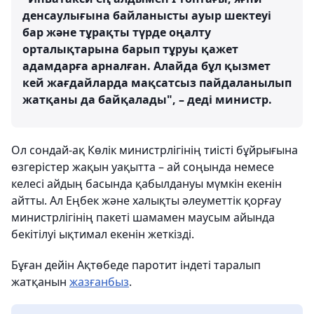
денсаулығына байланысты ауыр шектеуі
бар және тұрақты түрде оңалту
орталықтарына барып тұруы қажет
адамдарға арналған. Алайда бұл қызмет
кей жағдайларда мақсатсыз пайдаланылып
жатқаны да байқалады", – деді министр.
Ол сондай-ақ Көлік министрлігінің тиісті бұйрығына
өзгерістер жақын уақытта – ай соңында немесе
келесі айдың басында қабылдануы мүмкін екенін
айтты. Ал Еңбек және халықты әлеуметтік қорғау
министрлігінің пакеті шамамен маусым айында
бекітілуі ықтимал екенін жеткізді.
Бұған дейін Ақтөбеде паротит індеті таралып
жатқанын
жазғанбыз
.