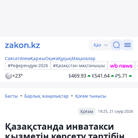
Қаз
Саясат
Әлем
Қаржы
Оқиға
Құқық
Мақалалар
#Референдум-2026
#Қазақстан мақтанышы
+23°
$
469.93
€
541.64
₽
5.71
Басты
Барлық жаңалықтар
Қоғам тынысы
Қоғам
19:25, 21 сәуір 2026
Қазақстанда инватакси
қызметін көрсету тәртібін