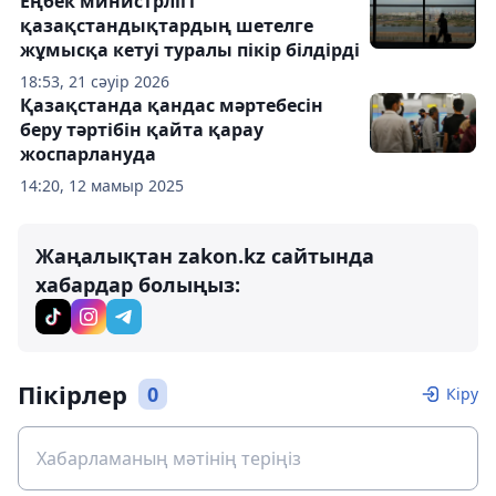
Еңбек министрлігі
қазақстандықтардың шетелге
жұмысқа кетуі туралы пікір білдірді
18:53, 21 сәуір 2026
Қазақстанда қандас мәртебесін
беру тәртібін қайта қарау
жоспарлануда
14:20, 12 мамыр 2025
Жаңалықтан zakon.kz сайтында
хабардар болыңыз:
Пікірлер
0
Кіру