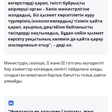
өзгерістерді қарап, тиісті бұйрықты
әзірлеуші орган – Көлік министрлігіне
жолдадық. Біз қызмет көрсетілетін ауру
түрлерінің (нозологиялардың) тізімін қайта
қарап, ауырлық деңгейіне байланысты
тәсілдерді нақтыладық. Бұдан кейін қызмет
көрсету уақытының көлемін де қайта қарау
жоспарланып отыр", – деді ол.
Министрдің сөзінше, II және III топтағы мүгедектігі
бар азаматтар қоғамдық көлікті пайдалана алады,
сондықтан инватакси барлық бағытты толық қамти
алмайды.
"Инватакси ең алдымен I топтағы, яғни