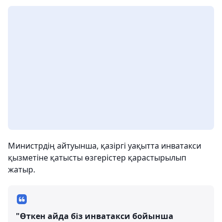
Министрдің айтуынша, қазіргі уақытта инватакси
қызметіне қатысты өзгерістер қарастырылып
жатыр.
"Өткен айда біз инватакси бойынша