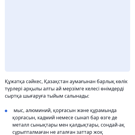
Құжатқа сәйкес, Қазақстан аумағынан барлық көлік
түрлері арқылы алты ай мерзімге келесі өнімдерді
сыртқа шығаруға тыйым салынады:
мыс, алюминий, қорғасын және құрамында
қорғасын, кадмий немесе сынап бар өзге де
металл сынықтары мен қалдықтары, сондай-ақ
сұрыпталмаған не аталған заттар жоқ