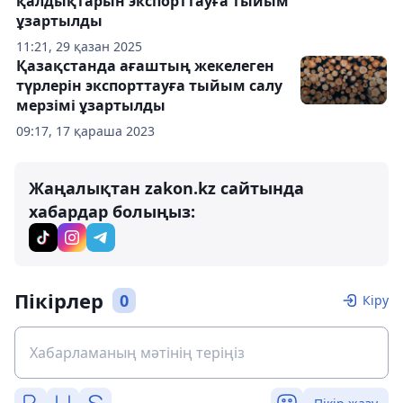
қалдықтарын экспорттауға тыйым
ұзартылды
11:21, 29 қазан 2025
Қазақстанда ағаштың жекелеген
түрлерін экспорттауға тыйым салу
мерзімі ұзартылды
09:17, 17 қараша 2023
Жаңалықтан zakon.kz сайтында
хабардар болыңыз:
Пікірлер
0
Кіру