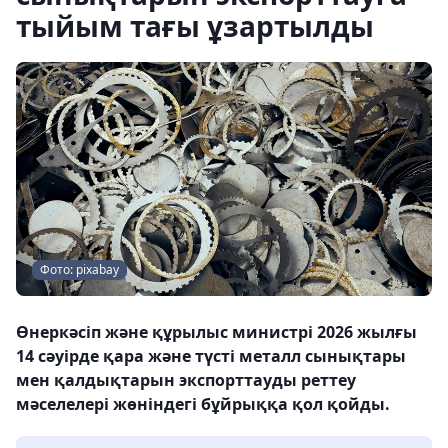
тыйым тағы ұзартылды
Фото: pixabay
Өнеркәсіп және құрылыс министрі 2026 жылғы
14 сәуірде қара және түсті металл сынықтары
мен қалдықтарын экспорттауды реттеу
мәселелері жөніндегі бұйрыққа қол қойды.