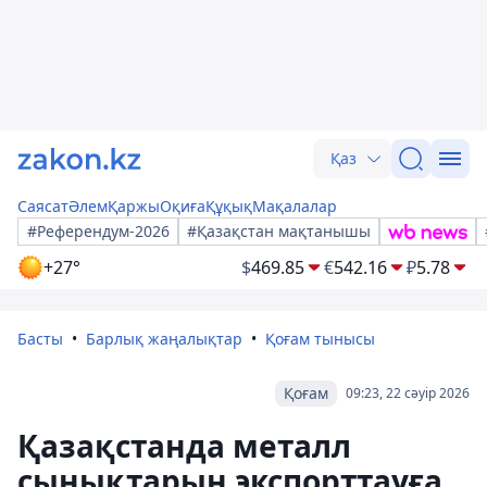
Қаз
Саясат
Әлем
Қаржы
Оқиға
Құқық
Мақалалар
#Референдум-2026
#Қазақстан мақтанышы
+27°
$
469.85
€
542.16
₽
5.78
Басты
Барлық жаңалықтар
Қоғам тынысы
Қоғам
09:23, 22 сәуір 2026
Қазақстанда металл
сынықтарын экспорттауға