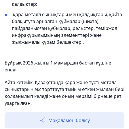
қалдықтар;
қара металл сынықтары мен қалдықтары, қайта
балқытуға арналған құймалар (шихта),
пайдаланылған құбырлар, рельстер, теміржол
инфрақұрылымының элементтері және
жылжымалы құрам бөлшектері.
Бұйрық 2026 жылғы 1 мамырдан бастап күшіне
енеді.
Айта кетейік, Қазақстанда қара және түсті металл
сынықтарын экспорттауға тыйым өткен жылдан бері
қолданылып келеді және оның мерзімі бірнеше рет
ұзартылған.
Мақаламен бөлісу