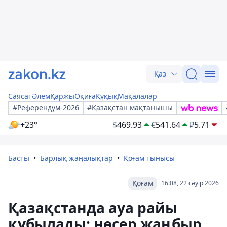
Қаз
Саясат
Әлем
Қаржы
Оқиға
Құқық
Мақалалар
#Референдум-2026
#Қазақстан мақтанышы
+23°
$
469.93
€
541.64
₽
5.71
Басты
Барлық жаңалықтар
Қоғам тынысы
Қоғам
16:08, 22 сәуір 2026
Қазақстанда ауа райы
құбылады: нөсер жаңбыр