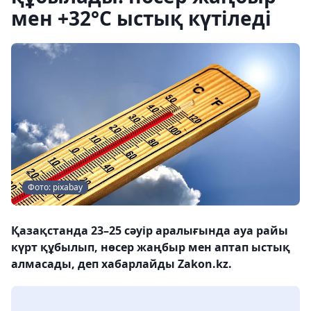
мен +32°С ыстық күтіледі
Фото: pixabay
Қазақстанда 23–25 сәуір аралығында ауа райы
күрт құбылып, нөсер жаңбыр мен аптап ыстық
алмасады, деп хабарлайды Zakon.kz.