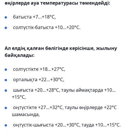
өңірлерде ауа температурасы төмендейді:
батыста +7…+18°С,
солтүстік-батыста +10…+20°С.
Ал елдің қалған бөлігінде керісінше, жылыну
байқалады:
солтүстікте +18…+27°С,
орталықта +22…+30°С,
шығыста +20…+28°С, таулы аймақтарда +10…
+15°С,
оңтүстікте +27…+32°С, таулы өңірлерде +22°С
шамасында,
оңтүстік-шығыста +20…+30°С, тауда +10…+15°С.