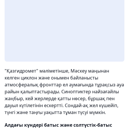
"Қазгидромет" мәліметінше, Мәскеу маңынан
келген циклон және онымен байланысты
атмосфералық фронттар ел аумағында тұрақсыз ауа
райын қалыптастырады. Синоптиктер найзағайлы
жаңбыр, кей жерлерде қатты нөсер, бұршақ пен
дауыл күтілетінін ескертті. Сондай-ақ жел күшейіп,
түнгі және таңғы уақытта тұман түсуі мүмкін.
Алдағы күндері батыс және солтүстік-батыс