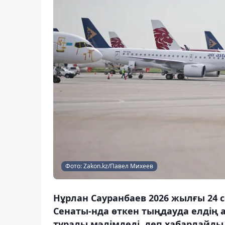
Фото: Zakon.kz/Павел Михеев
Нұрлан Сауранбаев 2026 жылғы 24 
Сенаты-нда өткен тыңдауда елдің 
туралы мәлімдеді, деп хабарлайды 