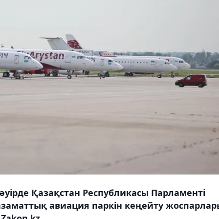
сәуірде Қазақстан Республикасы Парламенті
азаматтық авиация паркін кеңейту жоспарлар
Zakon.kz.