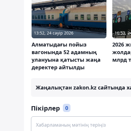
13:52, 24 сәуір 2026
10:52, 2
Алматыдағы пойыз
2026 
вагонында 52 адамның
жолда
улануына қатысты жаңа
млрд т
деректер айтылды
Жаңалықтан zakon.kz сайтында х
Пікірлер
0