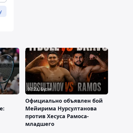
у
07:23, Бүгін
Официально объявлен бой
е:
Мейирима Нурсултанова
против Хесуса Рамоса-
младшего