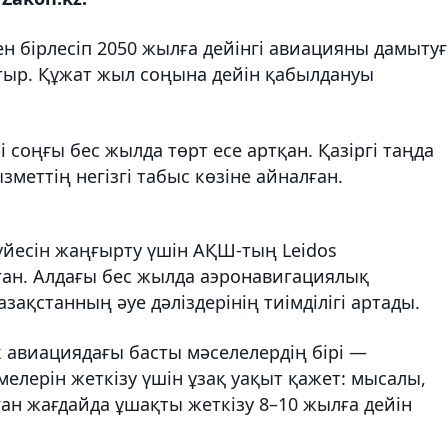
 бірлесіп 2050 жылға дейінгі авиацияны дамытуғ
атыр. Құжат жыл соңына дейін қабылдануы
 соңғы бес жылда төрт есе артқан. Қазіргі таңда
меттің негізгі табыс көзіне айналған.
үйесін жаңғырту үшін АҚШ-тың Leidos
ан. Алдағы бес жылда аэронавигациялық
қстанның әуе дәліздерінің тиімділігі артады.
к авиациядағы басты мәселелердің бірі —
лерін жеткізу үшін ұзақ уақыт қажет: мысалы,
ан жағдайда ұшақты жеткізу 8–10 жылға дейін