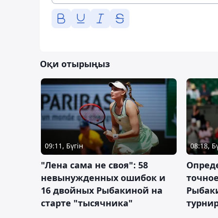
Оқи отырыңыз
09:11, Бүгін
08:18, Б
"Лена сама не своя": 58
Опред
невынужденных ошибок и
точное
16 двойных Рыбакиной на
Рыбаки
старте "тысячника"
турнир