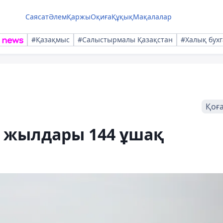
Саясат
Әлем
Қаржы
Оқиға
Құқық
Мақалалар
#Қазақмыс
#Салыстырмалы Қазақстан
#Халық бухг
Қоғ
ы жылдары 144 ұшақ