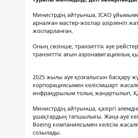
Министрдің айтуынша, ICAO ұйымымен
арналған мастер-жоспар әзірленіп ж
жоспарланған.
Оның сөзінше, транзиттік әуе рейстері
транзиттік ағын аэронавигациялық қыз
2025 жылы әуе қозғалысын басқару ж
корпорациясымен келісімшарт жасалғ
инфрақұрылым толық жаңартылып, Қаза
Министрдің айтуынша, қазіргі әлемді
ұшақтардың тапшылығы. Жаңа әуе кеме
Boeing компаниясымен келісім жасалғ
созылады.