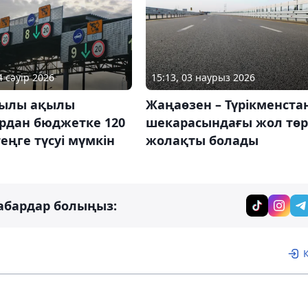
15:13, 03 наурыз 2026
4 сәуір 2026
Жаңаөзен – Түрікменста
жылы ақылы
шекарасындағы жол төр
рдан бюджетке 120
жолақты болады
еңге түсуі мүмкін
абардар болыңыз: