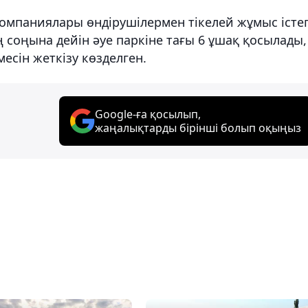
компаниялары өндірушілермен тікелей жұмыс істе
 соңына дейін әуе паркіне тағы 6 ұшақ қосылады,
месін жеткізу көзделген.
Google-ға қосылып,
жаңалықтарды бірінші болып оқыңыз