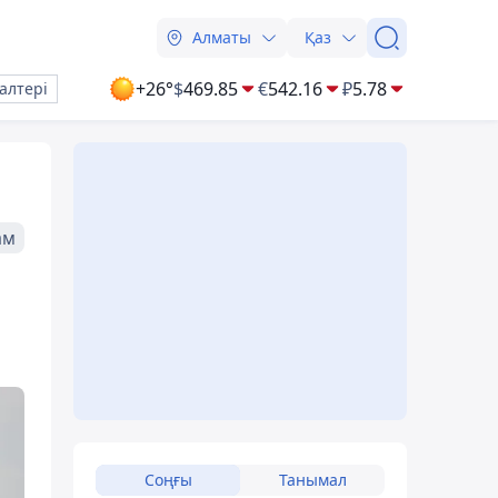
Алматы
Қаз
+26°
$
469.85
€
542.16
₽
5.78
алтері
ам
Соңғы
Танымал