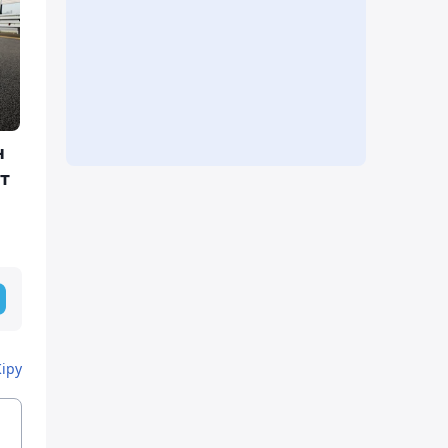
н
т
Кіру