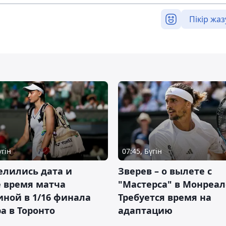
Пікір жаз
үгін
07:45, Бүгін
елились дата и
Зверев – о вылете с
 время матча
"Мастерса" в Монреал
ной в 1/16 финала
Требуется время на
а в Торонто
адаптацию