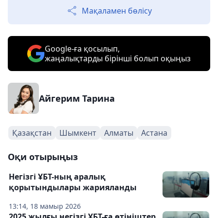
Мақаламен бөлісу
Google-ға қосылып,
жаңалықтарды бірінші болып оқыңыз
Айгерим Тарина
Қазақстан
Шымкент
Алматы
Астана
Оқи отырыңыз
Негізгі ҰБТ-ның аралық
қорытындылары жарияланды
13:14, 18 мамыр 2026
2025 жылғы негізгі ҰБТ-ға өтініштер