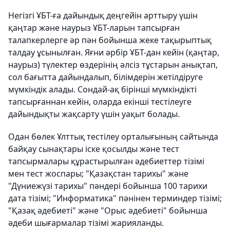
Негізгі ҰБТ-ға дайындық деңгейін арттыру үшін
қаңтар және наурыз ҰБТ-ларын тапсырған
талапкерлерге әр пән бойынша жеке тақырыптық
талдау ұсынылған. Яғни әрбір ҰБТ-дан кейін (қаңтар,
наурыз) түлектер өздерінің әлсіз тұстарын анықтап,
сол бағытта дайындалып, білімдерін жетілдіруге
мүмкіндік алады. Сондай-ақ бірінші мүмкіндікті
тапсырғаннан кейін, оларда екінші тестілеуге
дайындықты жақсарту үшін уақыт болады.
Одан бөлек Ұлттық тестілеу орталығының сайтында
байқау сынақтары іске қосылды және тест
тапсырмалары құрастырылған әдебиеттер тізімі
мен тест жоспары; "Қазақстан тарихы" және
"Дүниежүзі тарихы" пәндері бойынша 100 тарихи
дата тізімі; "Информатика" пәнінен терминдер тізімі;
"Қазақ әдебиеті" және "Орыс әдебиеті" бойынша
әдеби шығармалар тізімі жарияланды.