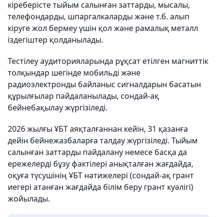
кіреберісте тыйым салынған заттарды, мысалы,
телефондарды, шпаргалкаларды және т.б. алып
кіруге жол бермеу үшін қол және рамалық металл
іздегіштер қолданылады.
Тестілеу аудиторияларында рұқсат етілген магниттік
толқындар шегінде мобильді және
радиоэлектронды байланыс сигналдарын басатын
құрылғылар пайдаланылады, сондай-ақ
бейнебақылау жүргізіледі.
2026 жылғы ҰБТ аяқталғаннан кейін, 31 қазанға
дейін бейнежазбаларға талдау жүргізіледі. Тыйым
салынған заттарды пайдалану немесе басқа да
ережелерді бұзу фактілері анықталған жағдайда,
оқуға түсушінің ҰБТ нәтижелері (сондай-ақ грант
иегері атанған жағдайда білім беру грант куәлігі)
жойылады.