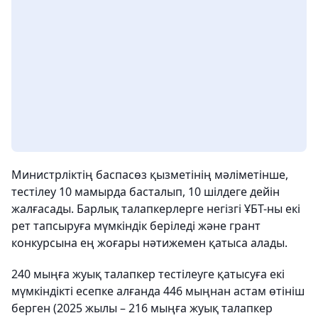
Министрліктің баспасөз қызметінің мәліметінше,
тестілеу 10 мамырда басталып, 10 шілдеге дейін
жалғасады. Барлық талапкерлерге негізгі ҰБТ-ны екі
рет тапсыруға мүмкіндік беріледі және грант
конкурсына ең жоғары нәтижемен қатыса алады.
240 мыңға жуық талапкер тестілеуге қатысуға екі
мүмкіндікті есепке алғанда 446 мыңнан астам өтініш
берген (2025 жылы – 216 мыңға жуық талапкер