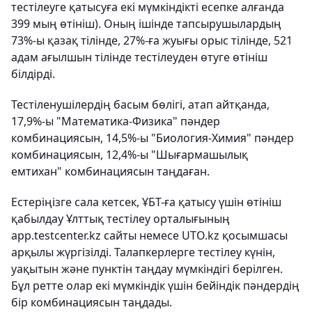
тестілеуге қатысуға екі мүмкіндікті есепке алғанда
399 мың өтініш). Оның ішінде тапсырушылардың
73%-ы қазақ тілінде, 27%-ға жуығы орыс тілінде, 521
адам ағылшын тілінде тестілеуден өтуге өтініш
білдірді.
Тестіленушілердің басым бөлігі, атап айтқанда,
17,9%-ы "Математика-Физика" пәндер
комбинациясын, 14,5%-ы "Биология-Химия" пәндер
комбинациясын, 12,4%-ы "Шығармашылық
емтихан" комбинациясын таңдаған.
Естеріңізге сала кетсек, ҰБТ-ға қатысу үшін өтініш
қабылдау Ұлттық тестілеу орталығының
app.testcenter.kz сайты немесе UTO.kz қосымшасы
арқылы жүргізілді. Талапкерлерге тестілеу күнін,
уақытын және пунктін таңдау мүмкіндігі берілген.
Бұл ретте олар екі мүмкіндік үшін бейіндік пәндердің
бір комбинациясын таңдады.