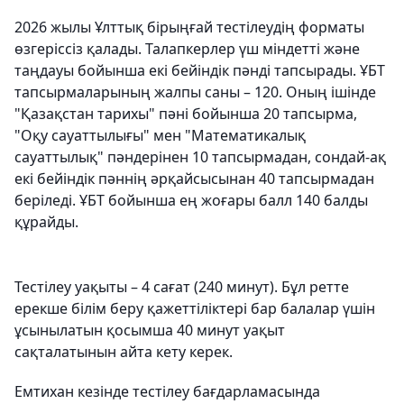
2026 жылы Ұлттық бірыңғай тестілеудің форматы
өзгеріссіз қалады. Талапкерлер үш міндетті және
таңдауы бойынша екі бейіндік пәнді тапсырады. ҰБТ
тапсырмаларының жалпы саны – 120. Оның ішінде
"Қазақстан тарихы" пәні бойынша 20 тапсырма,
"Оқу сауаттылығы" мен "Математикалық
сауаттылық" пәндерінен 10 тапсырмадан, сондай-ақ
екі бейіндік пәннің әрқайсысынан 40 тапсырмадан
беріледі. ҰБТ бойынша ең жоғары балл 140 балды
құрайды.
Тестілеу уақыты – 4 сағат (240 минут). Бұл ретте
ерекше білім беру қажеттіліктері бар балалар үшін
ұсынылатын қосымша 40 минут уақыт
сақталатынын айта кету керек.
Емтихан кезінде тестілеу бағдарламасында