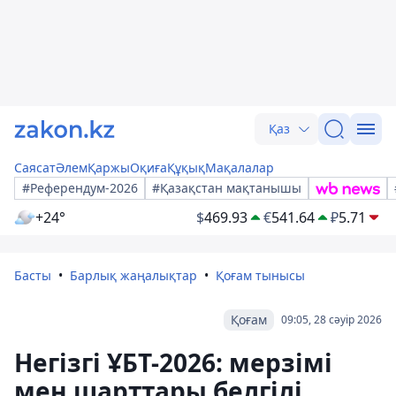
Қаз
Саясат
Әлем
Қаржы
Оқиға
Құқық
Мақалалар
#Референдум-2026
#Қазақстан мақтанышы
+24°
$
469.93
€
541.64
₽
5.71
Басты
Барлық жаңалықтар
Қоғам тынысы
Қоғам
09:05, 28 сәуір 2026
Негізгі ҰБТ-2026: мерзімі
мен шарттары белгілі