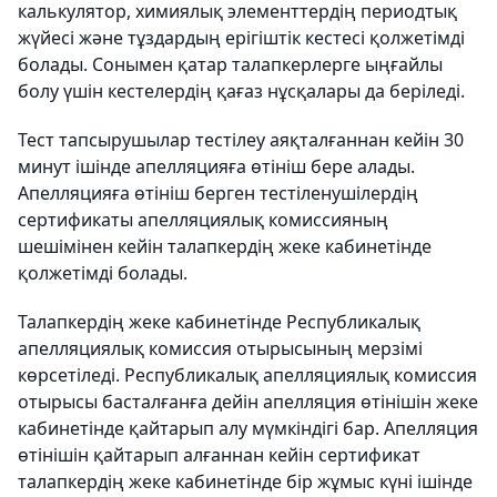
калькулятор, химиялық элементтердің периодтық
жүйесі және тұздардың ерігіштік кестесі қолжетімді
болады. Сонымен қатар талапкерлерге ыңғайлы
болу үшін кестелердің қағаз нұсқалары да беріледі.
Тест тапсырушылар тестілеу аяқталғаннан кейін 30
минут ішінде апелляцияға өтініш бере алады.
Апелляцияға өтініш берген тестіленушілердің
сертификаты апелляциялық комиссияның
шешімінен кейін талапкердің жеке кабинетінде
қолжетімді болады.
Талапкердің жеке кабинетінде Республикалық
апелляциялық комиссия отырысының мерзімі
көрсетіледі. Республикалық апелляциялық комиссия
отырысы басталғанға дейін апелляция өтінішін жеке
кабинетінде қайтарып алу мүмкіндігі бар. Апелляция
өтінішін қайтарып алғаннан кейін сертификат
талапкердің жеке кабинетінде бір жұмыс күні ішінде