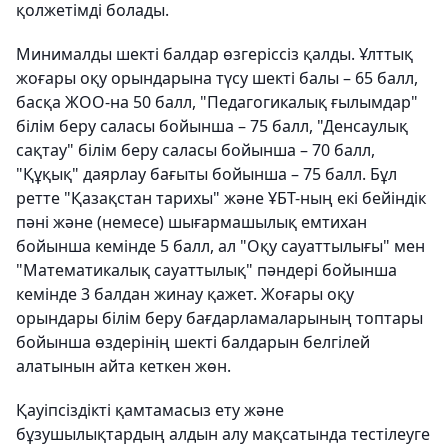
қолжетімді болады.
Минималды шекті балдар өзгеріссіз қалды. Ұлттық
жоғары оқу орындарына түсу шекті балы – 65 балл,
басқа ЖОО-на 50 балл, "Педагогикалық ғылымдар"
білім беру саласы бойынша – 75 балл, "Денсаулық
сақтау" білім беру саласы бойынша – 70 балл,
"Құқық" даярлау бағыты бойынша – 75 балл. Бұл
ретте "Қазақстан тарихы" және ҰБТ-ның екі бейіндік
пәні және (немесе) шығармашылық емтихан
бойынша кемінде 5 балл, ал "Оқу сауаттылығы" мен
"Математикалық сауаттылық" пәндері бойынша
кемінде 3 балдан жинау қажет. Жоғары оқу
орындары білім беру бағдарламаларының топтары
бойынша өздерінің шекті балдарын белгілей
алатынын айта кеткен жөн.
Қауіпсіздікті қамтамасыз ету және
бұзушылықтардың алдын алу мақсатында тестілеуге