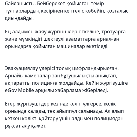
байланысты. Бейберекет қойылған темір
тұлпарлардың кесірінен кептеліс көбейіп, қозғалыс
қиындайды.
Ең алдымен жаяу жүргіншілер өткеліне, тротуарға
және мүмкіндігі шектеулі азаматтарға арналған
орындарға қойылған машиналар әкетіледі.
Эвакуациялау үдерісі толық цифрландырылған.
Арнайы камералар заңбұзушылықты анықтап,
ақпаратты полицияға жолдайды. Кейін жүргізушіге
eGov Mobile арқылы хабарлама жіберіледі.
Егер жүргізуші дер кезінде келіп үлгерсе, көлік
орнында қалады, тек айыппұл салынады. Ал алып
кеткен көлікті қайтару үшін алдымен полициядан
рұқсат алу қажет.