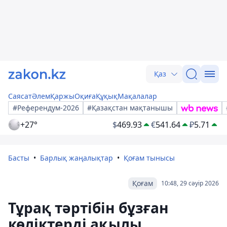
Қаз
Саясат
Әлем
Қаржы
Оқиға
Құқық
Мақалалар
#Референдум-2026
#Қазақстан мақтанышы
+27°
$
469.93
€
541.64
₽
5.71
Басты
Барлық жаңалықтар
Қоғам тынысы
Қоғам
10:48, 29 сәуір 2026
Тұрақ тәртібін бұзған
көліктерді ақылы