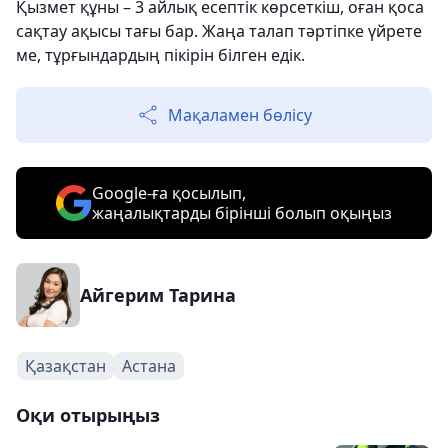
Қызмет құны – 3 айлық есептік көрсеткіш, оған қоса
сақтау ақысы тағы бар. Жаңа талап тәртіпке үйрете
ме, тұрғындардың пікірін білген едік.
Мақаламен бөлісу
Google-ға қосылып,
жаңалықтарды бірінші болып оқыңыз
Айгерим Тарина
Қазақстан
Астана
Оқи отырыңыз