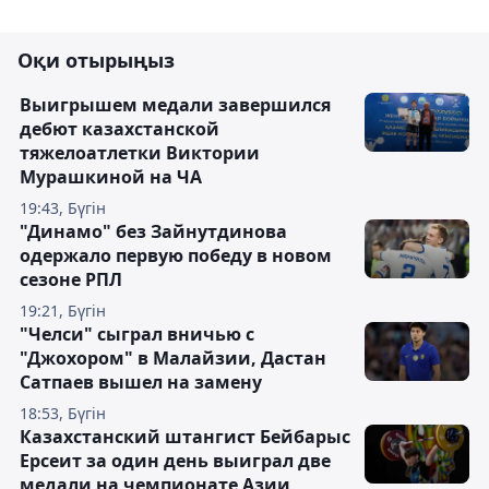
Оқи отырыңыз
Выигрышем медали завершился
дебют казахстанской
тяжелоатлетки Виктории
Мурашкиной на ЧА
19:43, Бүгін
"Динамо" без Зайнутдинова
одержало первую победу в новом
сезоне РПЛ
19:21, Бүгін
"Челси" сыграл вничью с
"Джохором" в Малайзии, Дастан
Сатпаев вышел на замену
18:53, Бүгін
Казахстанский штангист Бейбарыс
Ерсеит за один день выиграл две
медали на чемпионате Азии