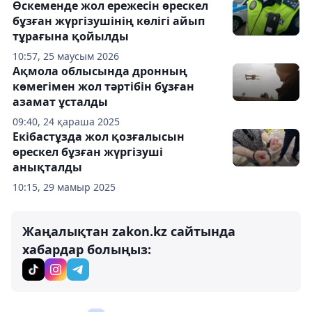
Өскеменде жол ережесін өрескел
бұзған жүргізушінің көлігі айып
тұрағына қойылды
10:57, 25 маусым 2026
Ақмола облысында дронның
көмегімен жол тәртібін бұзған
азамат ұсталды
09:40, 24 қараша 2025
Екібастұзда жол қозғалысын
өрескел бұзған жүргізуші
анықталды
10:15, 29 мамыр 2025
Жаңалықтан zakon.kz сайтында
хабардар болыңыз: