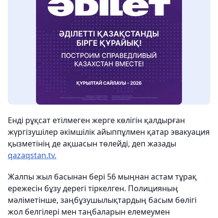
Енді рұқсат етілмеген жерге көлігін қалдырған
жүргізушілер әкімшілік айыппұлмен қатар эвакуация
қызметінің де ақшасын төлейді, деп жазады
qazaqstan.tv.
Жалпы жыл басынан бері 56 мыңнан астам тұрақ
ережесін бұзу дерегі тіркелген. Полицияның
мәліметінше, заңбұзушылықтардың басым бөлігі
жол белгілері мен таңбаларын елемеумен