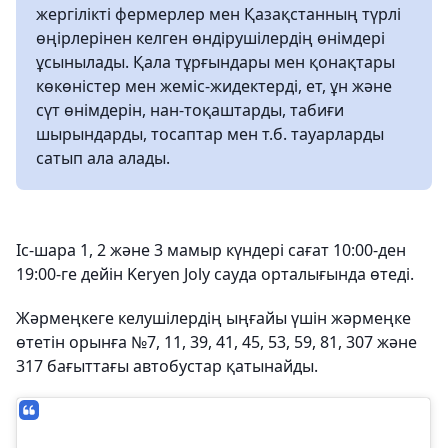
жергілікті фермерлер мен Қазақстанның түрлі
өңірлерінен келген өндірушілердің өнімдері
ұсынылады. Қала тұрғындары мен қонақтары
көкөністер мен жеміс-жидектерді, ет, ұн және
сүт өнімдерін, нан-тоқаштарды, табиғи
шырындарды, тосаптар мен т.б. тауарларды
сатып ала алады.
Іс-шара 1, 2 және 3 мамыр күндері сағат 10:00-ден
19:00-ге дейін Keryen Joly сауда орталығында өтеді.
Жәрмеңкеге келушілердің ыңғайы үшін жәрмеңке
өтетін орынға №7, 11, 39, 41, 45, 53, 59, 81, 307 және
317 бағыттағы автобустар қатынайды.