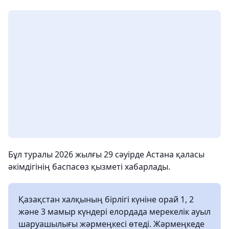
Бұл туралы 2026 жылғы 29 сәуірде Астана қаласы
әкімдігінің баспасөз қызметі хабарлады.
Қазақстан халқының бірлігі күніне орай 1, 2
және 3 мамыр күндері елордада мерекелік ауыл
шаруашылығы жәрмеңкесі өтеді. Жәрмеңкеде