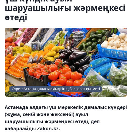
шаруашылығы жәрмеңкесі
өтеді
Сурет: Астана қаласы әкімдігінің баспасөз қызметі
Астанада алдағы үш мерекелік демалыс күндері
(жұма, сенбі және жексенбі) ауыл
шаруашылығы жәрмеңкесі өтеді, деп
хабарлайды Zakon.kz.