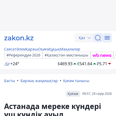
Қаз
Саясат
Әлем
Қаржы
Оқиға
Құқық
Мақалалар
#Референдум-2026
#Қазақстан мақтанышы
+24°
$
469.93
€
541.64
₽
5.71
Басты
Барлық жаңалықтар
Қоғам тынысы
Қоғам
09:57, 29 сәуір 2026
Астанада мереке күндері
үш күндік ауыл