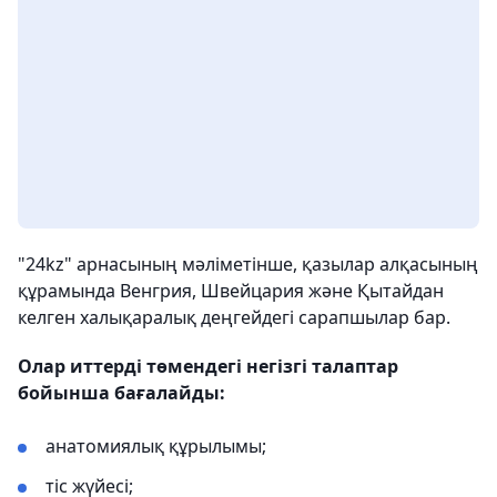
"24kz" арнасының мәліметінше, қазылар алқасының
құрамында Венгрия, Швейцария және Қытайдан
келген халықаралық деңгейдегі сарапшылар бар.
Олар иттерді төмендегі негізгі талаптар
бойынша бағалайды:
анатомиялық құрылымы;
тіс жүйесі;