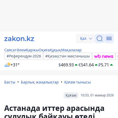
Қаз
Саясат
Әлем
Қаржы
Оқиға
Құқық
Мақалалар
#Референдум-2026
#Қазақстан мақтанышы
+31°
$
469.93
€
541.64
₽
5.71
Басты
Барлық жаңалықтар
Қоғам тынысы
Қоғам
10:33, 01 мамыр 2026
Астанада иттер арасында
сұлулық байқауы өтеді