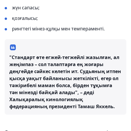
жүн сапасы;
қозғалысы;
рингтегі мінез-құлқы мен темпераменті.
"Стандарт өте егжей-тегжейлі жазылған, ал
жеңімпаз – сол талаптарға ең жоғары
деңгейде сәйкес келетін ит. Судьяның итпен
қысқа уақыт байланысы жеткілікті, егер ол
тәжірибелі маман болса, бірден тұқымға
тән мінезді байқай алады", – деді
Халықаралық кинологиялық
федерацияның президенті Тамаш Яккель.