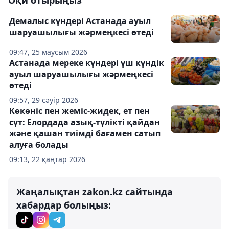
Оқи отырыңыз
Демалыс күндері Астанада ауыл
шаруашылығы жәрмеңкесі өтеді
09:47, 25 маусым 2026
Астанада мереке күндері үш күндік
ауыл шаруашылығы жәрмеңкесі
өтеді
09:57, 29 сәуір 2026
Көкөніс пен жеміс-жидек, ет пен
сүт: Елордада азық-түлікті қайдан
және қашан тиімді бағамен сатып
алуға болады
09:13, 22 қаңтар 2026
Жаңалықтан zakon.kz сайтында
хабардар болыңыз: