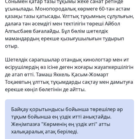
Сонымен қатар тазы тұқымы жеке санат ретінде
ұсынылады. Монопородалық көрмеге 60-тан астам
қазақы тазы қатысады. Ұлттық тұқымның сұлулығын,
далаға тән әсемдігі мен тектілігін төреші Айбол
Алпысбаев бағалайды. Бұл бөлім шетелдік
мамандардың ерекше қызығушылығын тудырып
отыр.
Шетелдік сарапшылар отандық кинологтар мен ит
өсірушілердің өз ісіне деген жоғары жауапкершілігін
де атап өтті. Тамаш Яккель Қасым-Жомарт
Тоқаевтың ұлттық тұқымдарды сақтау мен дамытуға
ерекше көңіл бөлетінін де айтты.
Байқау қорытындысы бойынша төрешілер әр
тұқым бойынша ең үздік итті анықтайды.
Жеңімпазға "Көрменің ең үздік иті" атты
халықаралық атақ беріледі.