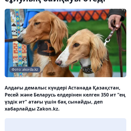
Фото: akorda.kz
Алдағы демалыс күндері Астанада Қазақстан,
Ресей және Беларусь елдерінен келген 350 ит "ең
үздік ит" атағы үшін бақ сынайды, деп
хабарлайды Zakon.kz.