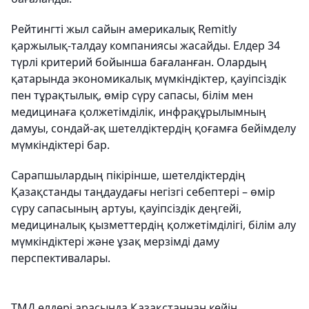
Рейтингті жыл сайын америкалық Remitly
қаржылық-талдау компаниясы жасайды. Елдер 34
түрлі критерий бойынша бағаланған. Олардың
қатарында экономикалық мүмкіндіктер, қауіпсіздік
пен тұрақтылық, өмір сүру сапасы, білім мен
медицинаға қолжетімділік, инфрақұрылымның
дамуы, сондай-ақ шетелдіктердің қоғамға бейімделу
мүмкіндіктері бар.
Сарапшылардың пікірінше, шетелдіктердің
Қазақстанды таңдаудағы негізгі себептері – өмір
сүру сапасының артуы, қауіпсіздік деңгейі,
медициналық қызметтердің қолжетімділігі, білім алу
мүмкіндіктері және ұзақ мерзімді даму
перспективалары.
ТМД елдері арасында Қазақстаннан кейін