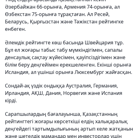
Әзербайжан 66-орынға, Армения 74-орынға, ал
Өзбекстан 75-орынға тұрақтаған. Ал Ресей,
Беларусь, Қырғызстан және Тәжікстан рейтингке
енбеген.
Әлемдік рейтингте көш басында Швейцария тұр.
Бұл ел жоғары табыс табу мүмкіндігімен, сапалы
денсаулық сақтау жүйесімен, қауіпсіздігімен және
білім беру деңгейімен ерекшеленген. Екінші орынға
Исландия, ал үшінші орынға Люксембург жайғасқан.
Сондай-ақ үздік ондыққа Аустралия, Германия,
Ирландия, АҚШ, Дания, Норвегия және Испания
кірді.
Сарапшылардың бағалауынша, Қазақстанның
рейтингтегі жоғары көрсеткіші елдің халықаралық
деңгейдегі тартымдылығының артып келе жатқанын
және шетелдік мамандар мен инвесторлар үшін