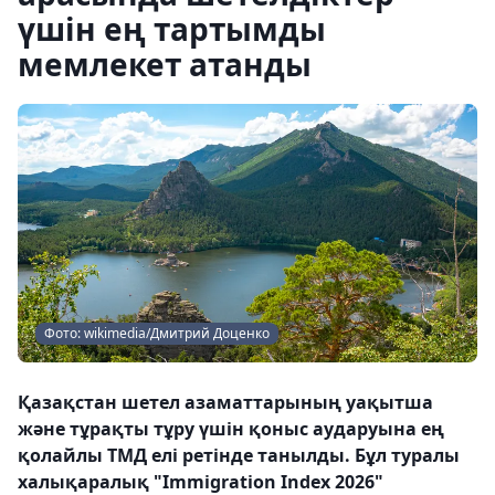
үшін ең тартымды
мемлекет атанды
Фото: wikimedia/Дмитрий Доценко
Қазақстан шетел азаматтарының уақытша
және тұрақты тұру үшін қоныс аударуына ең
қолайлы ТМД елі ретінде танылды. Бұл туралы
халықаралық "Immigration Index 2026"