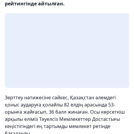
рейтингінде айтылған.
Зерттеу нәтижесіне сәйкес, Қазақстан әлемдегі
қоныс аударуға қолайлы 82 елдің арасында 53-
орынға жайғасып, 36 балл жинаған. Осы көрсеткіш
арқылы еліміз Тәуелсіз Мемлекеттер Достастығы
кеңістігіндегі ең тартымды мемлекет ретінде
бағаланды.