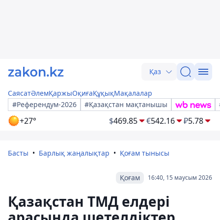
Қаз
Саясат
Әлем
Қаржы
Оқиға
Құқық
Мақалалар
#Референдум-2026
#Қазақстан мақтанышы
+27°
$
469.85
€
542.16
₽
5.78
Басты
Барлық жаңалықтар
Қоғам тынысы
Қоғам
16:40, 15 маусым 2026
Қазақстан ТМД елдері
арасында шетелдіктер