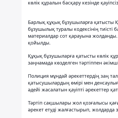
көлік құралын басқару кезінде қауіпс
Барлық құқық бұзушыларға қатысты Қ
бұзушылық туралы кодексінің тиісті
материалдар сот қарауына жолданды.
қойылды.
Құқық бұзушыларға қатысты көлік құ
заңнамада көзделген тәртіппен әкімші
Полиция мұндай әрекеттердің заң тал
қатысушылардың өмірі мен денсаулығы
әдейі жасалатын қауіпті әрекеттер қа
Тәртіп сақшылары жол қозғалысы қағи
әрекет етуді жалғастырып, жолдарда 