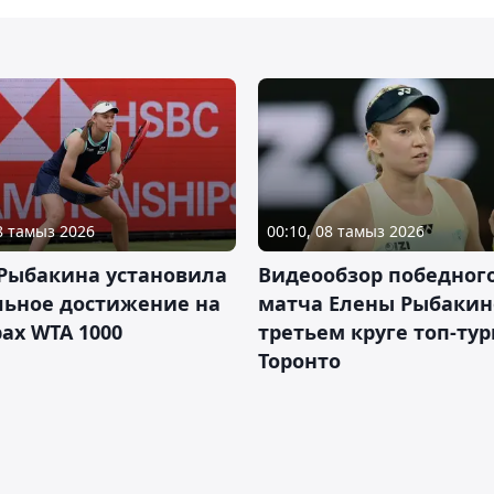
08 тамыз 2026
00:10, 08 тамыз 2026
 Рыбакина установила
Видеообзор победног
льное достижение на
матча Елены Рыбакин
ах WTA 1000
третьем круге топ-тур
Торонто