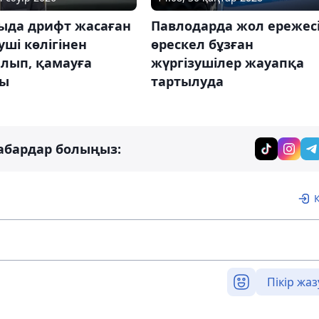
ыда дрифт жасаған
Павлодарда жол ережес
уші көлігінен
өрескел бұзған
лып, қамауға
жүргізушілер жауапқа
ды
тартылуда
абардар болыңыз:
Пікір жаз