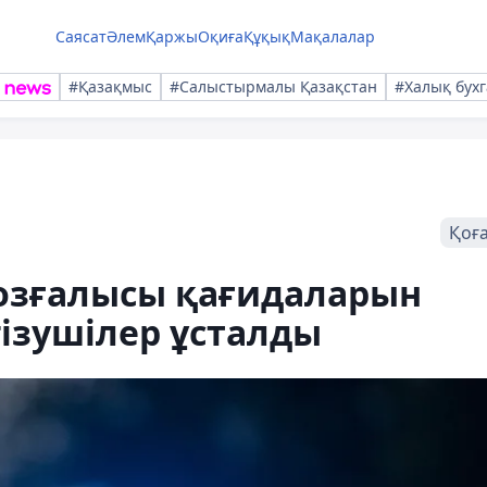
Саясат
Әлем
Қаржы
Оқиға
Құқық
Мақалалар
#Қазақмыс
#Салыстырмалы Қазақстан
#Халық бухг
Қоғ
озғалысы қағидаларын
гізушілер ұсталды