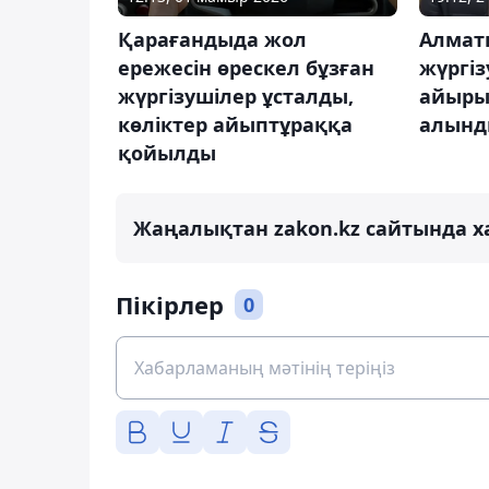
Қарағандыда жол
Алмат
ережесін өрескел бұзған
жүргіз
жүргізушілер ұсталды,
айыры
көліктер айыптұраққа
алын
қойылды
Жаңалықтан zakon.kz сайтында х
Пікірлер
0