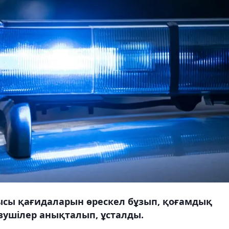
сы қағидаларын өрескел бұзып, қоғамдық
ізушілер анықталып, ұсталды.