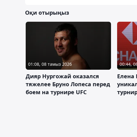
Оқи отырыңыз
01:08, 08 тамыз 2026
00:44, 
Дияр Нургожай оказался
Елена
тяжелее Бруно Лопеса перед
уника
боем на турнире UFC
турнир