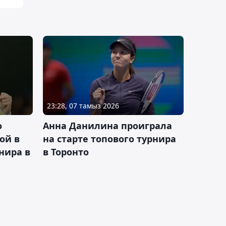
23:28, 07 тамыз 2026
о
Анна Данилина проиграла
ой в
на старте топового турнира
нира в
в Торонто