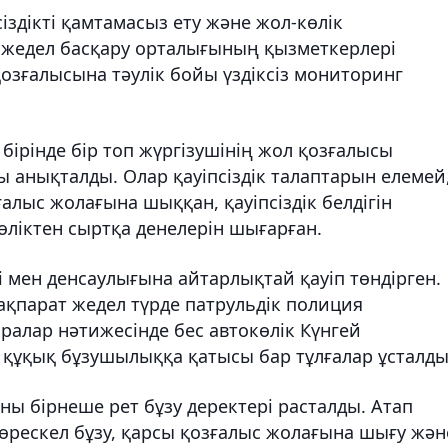
іздікті қамтамасыз ету және жол-көлік
 жедел басқару орталығының қызметкерлері
озғалысына тәулік бойы үздіксіз мониторинг
бірінде бір топ жүргізушінің жол қозғалысы
ы анықталды. Олар қауіпсіздік талаптарын елемей
ғалыс жолағына шыққан, қауіпсіздік белдігін
көліктен сыртқа денелерін шығарған.
 мен денсаулығына айтарлықтай қауіп төндірген.
ақпарат жедел түрде патрульдік полиция
ралар нәтижесінде бес автокөлік Күнгей
құқық бұзушылыққа қатысы бар тұлғалар ұсталды
ны бірнеше рет бұзу деректері расталды. Атап
өрескел бұзу, қарсы қозғалыс жолағына шығу жән