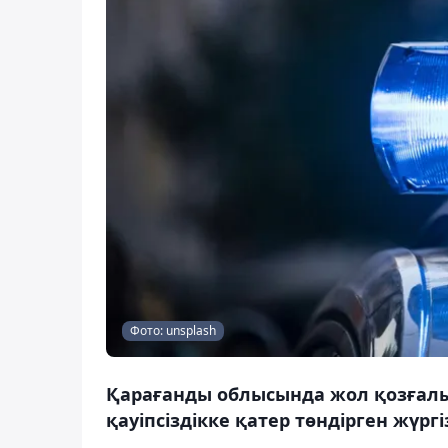
Фото: unsplash
Қарағанды облысында жол қозғалы
қауіпсіздікке қатер төндірген жүрг