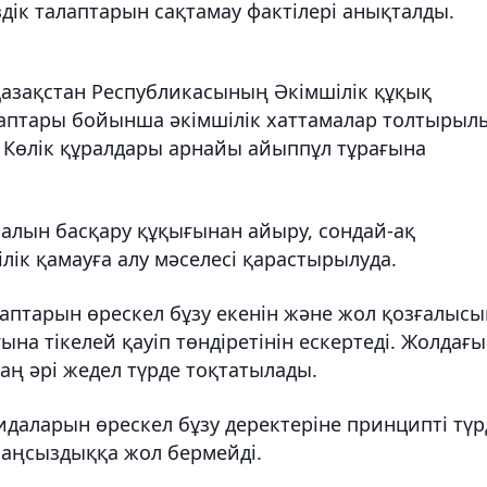
іздік талаптарын сақтамау фактілері анықталды.
азақстан Республикасының Әкімшілік құқық
 баптары бойынша әкімшілік хаттамалар толтырыл
 Көлік құралдары арнайы айыппұл тұрағына
ралын басқару құқығынан айыру, сондай-ақ
лік қамауға алу мәселесі қарастырылуда.
аптарын өрескел бұзу екенін және жол қозғалысы
на тікелей қауіп төндіретінін ескертеді. Жолдағы
таң әрі жедел түрде тоқтатылады.
даларын өрескел бұзу деректеріне принципті түр
заңсыздыққа жол бермейді.