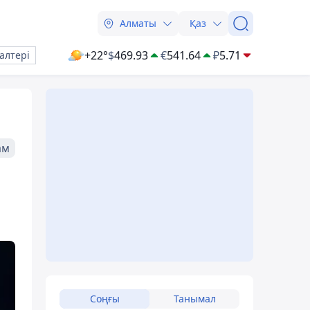
Алматы
Қаз
+22°
$
469.93
€
541.64
₽
5.71
алтері
ам
Соңғы
Танымал