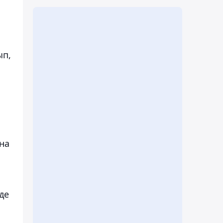
ып,
на
де