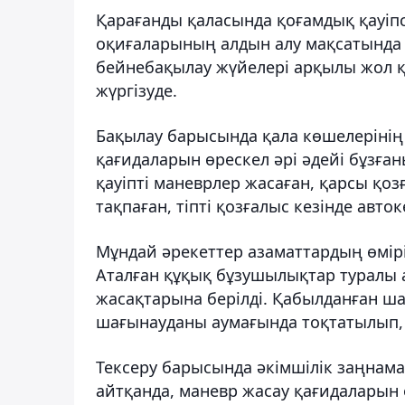
Қарағанды қаласында қоғамдық қауіпс
оқиғаларының алдын алу мақсатында
бейнебақылау жүйелері арқылы жол қ
жүргізуде.
Бақылау барысында қала көшелерінің 
қағидаларын өрескел әрі әдейі бұзған
қауіпті маневрлер жасаған, қарсы қоз
тақпаған, тіпті қозғалыс кезінде авто
Мұндай әрекеттер азаматтардың өмірі
Аталған құқық бұзушылықтар туралы 
жасақтарына берілді. Қабылданған ша
шағынауданы аумағында тоқтатылып, 
Тексеру барысында әкімшілік заңнама
айтқанда, маневр жасау қағидаларын 