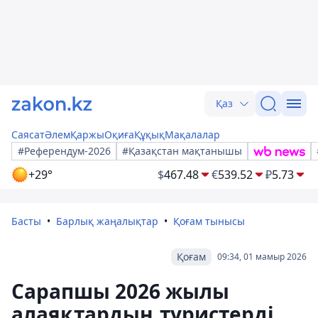
Қаз
Саясат
Әлем
Қаржы
Оқиға
Құқық
Мақалалар
#Референдум-2026
#Қазақстан мақтанышы
+29°
$
467.48
€
539.52
₽
5.73
Басты
Барлық жаңалықтар
Қоғам тынысы
Қоғам
09:34, 01 мамыр 2026
Сарапшы 2026 жылы
алаяқтардың туристерді