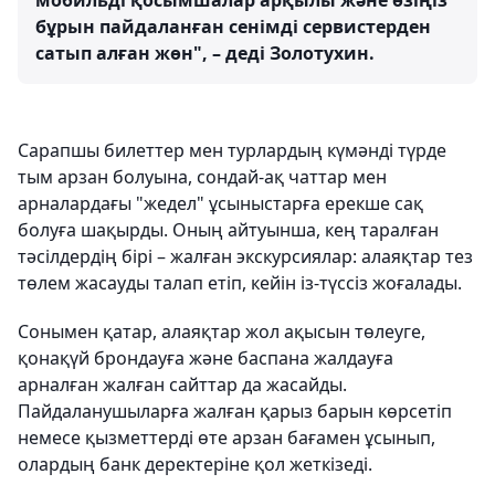
мобильді қосымшалар арқылы және өзіңіз
бұрын пайдаланған сенімді сервистерден
сатып алған жөн", – деді Золотухин.
Сарапшы билеттер мен турлардың күмәнді түрде
тым арзан болуына, сондай-ақ чаттар мен
арналардағы "жедел" ұсыныстарға ерекше сақ
болуға шақырды. Оның айтуынша, кең таралған
тәсілдердің бірі – жалған экскурсиялар: алаяқтар тез
төлем жасауды талап етіп, кейін із-түссіз жоғалады.
Сонымен қатар, алаяқтар жол ақысын төлеуге,
қонақүй брондауға және баспана жалдауға
арналған жалған сайттар да жасайды.
Пайдаланушыларға жалған қарыз барын көрсетіп
немесе қызметтерді өте арзан бағамен ұсынып,
олардың банк деректеріне қол жеткізеді.