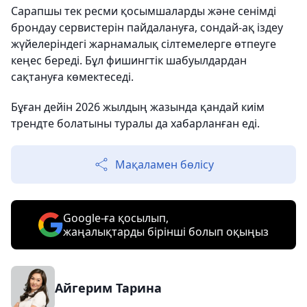
Сарапшы тек ресми қосымшаларды және сенімді
брондау сервистерін пайдалануға, сондай-ақ іздеу
жүйелеріндегі жарнамалық сілтемелерге өтпеуге
кеңес береді. Бұл фишингтік шабуылдардан
сақтануға көмектеседі.
Бұған дейін 2026 жылдың жазында қандай киім
трендте болатыны туралы да хабарланған еді.
Мақаламен бөлісу
Google-ға қосылып,
жаңалықтарды бірінші болып оқыңыз
Айгерим Тарина