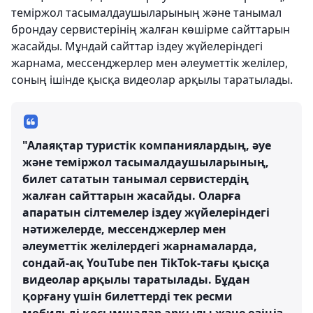
теміржол тасымалдаушыларының және танымал
брондау сервистерінің жалған көшірме сайттарын
жасайды. Мұндай сайттар іздеу жүйелеріндегі
жарнама, мессенджерлер мен әлеуметтік желілер,
соның ішінде қысқа видеолар арқылы таратылады.
"Алаяқтар туристік компаниялардың, әуе
және теміржол тасымалдаушыларының,
билет сататын танымал сервистердің
жалған сайттарын жасайды. Оларға
апаратын сілтемелер іздеу жүйелеріндегі
нәтижелерде, мессенджерлер мен
әлеуметтік желілердегі жарнамаларда,
сондай-ақ YouTube пен TikTok-тағы қысқа
видеолар арқылы таратылады. Бұдан
қорғану үшін билеттерді тек ресми