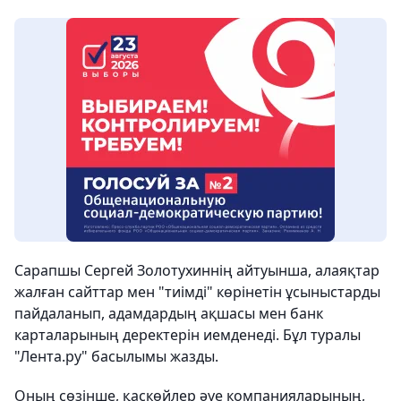
Сарапшы Сергей Золотухиннің айтуынша, алаяқтар
жалған сайттар мен "тиімді" көрінетін ұсыныстарды
пайдаланып, адамдардың ақшасы мен банк
карталарының деректерін иемденеді. Бұл туралы
"Лента.ру" басылымы жазды.
Оның сөзінше, қаскөйлер әуе компанияларының,