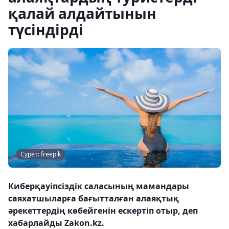
қалай алдайтынын
түсіндірді
Сурет: freepik
Киберқауіпсіздік саласының мамандары
саяхатшыларға бағытталған алаяқтық
әрекеттердің көбейгенін ескертіп отыр, деп
хабарлайды Zakon.kz.