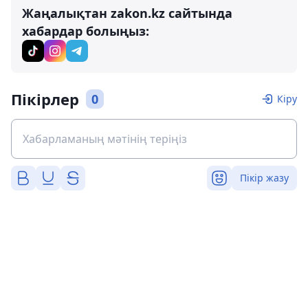
Жаңалықтан zakon.kz сайтында
хабардар болыңыз:
Пікірлер
0
Кіру
Пікір жазу