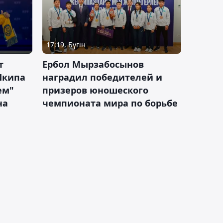
17:19, Бүгін
т
Ербол Мырзабосынов
Шкипа
наградил победителей и
ем"
призеров юношеского
на
чемпионата мира по борьбе