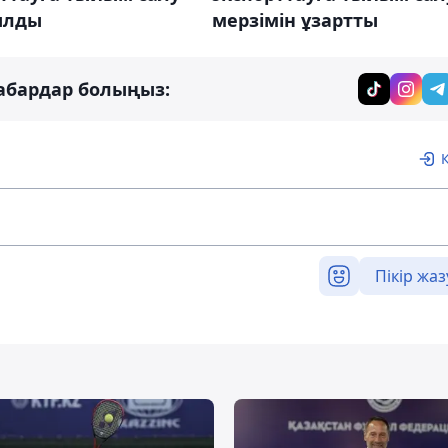
ылды
мерзімін ұзартты
абардар болыңыз:
Пікір жаз