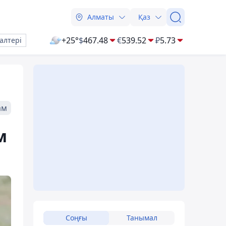
Алматы
Қаз
+25°
$
467.48
€
539.52
₽
5.73
алтері
ам
м
Соңғы
Танымал