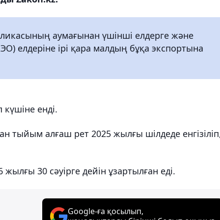
бликасының аумағынан үшінші елдерге және
О) елдеріне ірі қара малдың бұқа экспортына
 күшіне енді.
ан тыйым алғаш рет 2025 жылғы шілдеде енгізіліп
 жылғы 30 сәуірге дейін ұзартылған еді.
Google-ға қосылып,