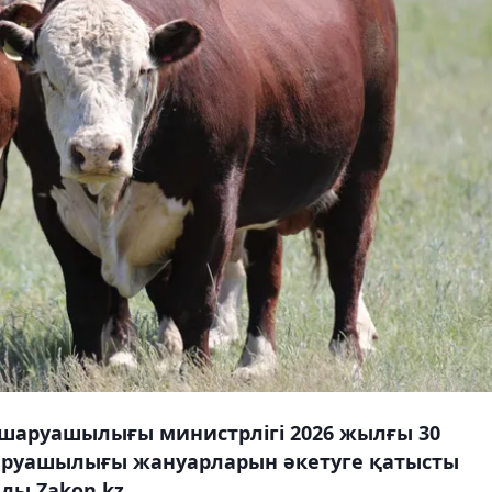
шаруашылығы министрлігі 2026 жылғы 30
 шаруашылығы жануарларын әкетуге қатысты
ды Zakon.kz.