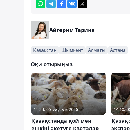
Айгерим Тарина
Қазақстан
Шымкент
Алматы
Астана
Оқи отырыңыз
11:34, 05 маусым 2026
14:10, 
Қазақстанда қой мен
Қазақ
ешкіні әкетуге квоталар
экспор