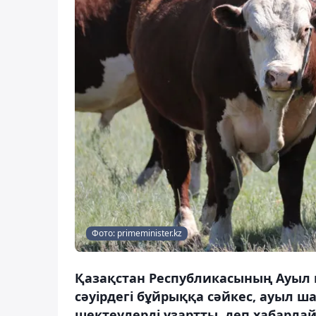
Фото: primeminister.kz
Қазақстан Республикасының Ауыл 
сәуірдегі бұйрыққа сәйкес, ауыл
шектеулерді ұзартты, деп хабарлай