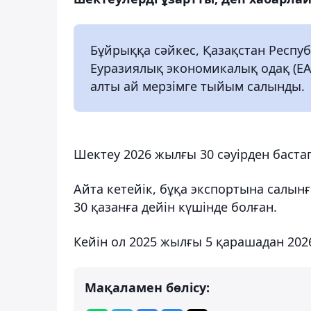
Бұйрыққа сәйкес, Қазақстан Респу
Еуразиялық экономикалық одақ (ЕАЭ
алты ай мерзімге тыйым салынды.
Шектеу 2026 жылғы 30 сәуірден бастап
Айта кетейік, бұқа экспортына салынғ
30 қазанға дейін күшінде болған.
Кейін ол 2025 жылғы 5 қарашадан 2026
Мақаламен бөлісу: