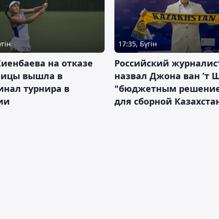
үгін
17:35, Бүгін
иенбаева на отказе
Российский журналис
ницы вышла в
назвал Джона ван ’т 
инал турнира в
"бюджетным решени
ии
для сборной Казахста