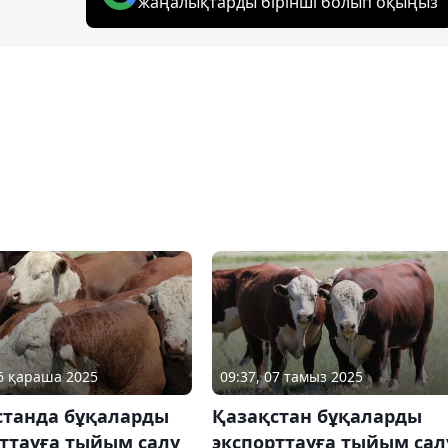
жаңалықтарды бірінші болып оқыңыз
06 қараша 2025
09:37, 07 тамыз 2025
станда бұқаларды
Қазақстан бұқаларды
ттауға тыйым салу
экспорттауға тыйым сал