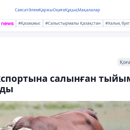
Саясат
Әлем
Қаржы
Оқиға
Құқық
Мақалалар
#Қазақмыс
#Салыстырмалы Қазақстан
#Халық бухг
Қоғ
экспортына салынған тыйы
лды