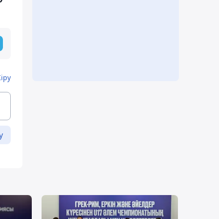
Кіру
у