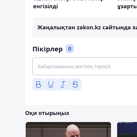
енгізілді
ұзарт
Жаңалықтан zakon.kz сайтында х
Пікірлер
0
Оқи отырыңыз