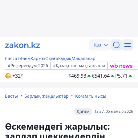
Қаз
Саясат
Әлем
Қаржы
Оқиға
Құқық
Мақалалар
#Референдум-2026
#Қазақстан мақтанышы
+32°
$
469.93
€
541.64
₽
5.71
Басты
Барлық жаңалықтар
Қоғам тынысы
Қоғам
13:37, 05 мамыр 2026
Өскемендегі жарылыс:
зардап шеккендердің