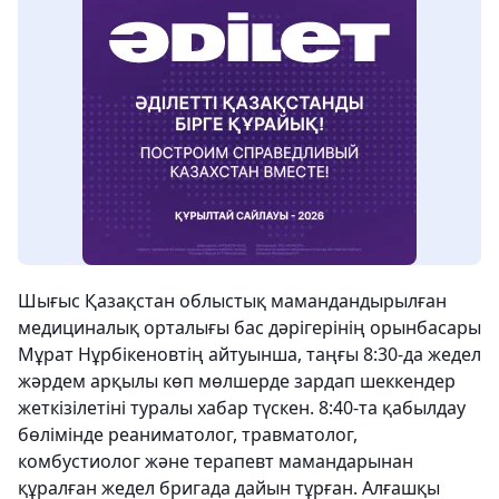
Шығыс Қазақстан облыстық мамандандырылған
медициналық орталығы бас дәрігерінің орынбасары
Мұрат Нұрбікеновтің айтуынша, таңғы 8:30-да жедел
жәрдем арқылы көп мөлшерде зардап шеккендер
жеткізілетіні туралы хабар түскен. 8:40-та қабылдау
бөлімінде реаниматолог, травматолог,
комбустиолог және терапевт мамандарынан
құралған жедел бригада дайын тұрған. Алғашқы