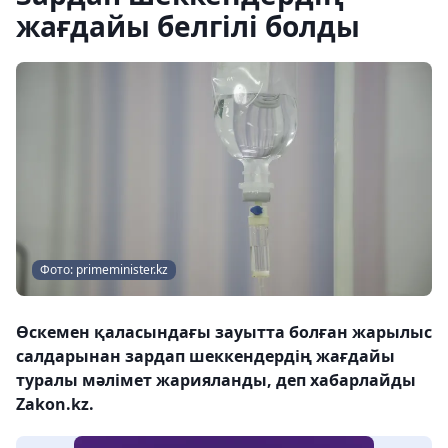
жағдайы белгілі болды
Фото: primeminister.kz
Өскемен қаласындағы зауытта болған жарылыс
салдарынан зардап шеккендердің жағдайы
туралы мәлімет жарияланды, деп хабарлайды
Zakon.kz.