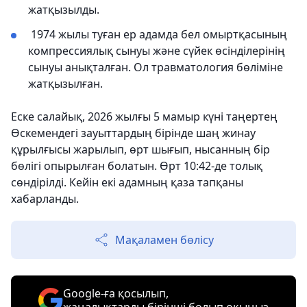
жатқызылды.
1974 жылы туған ер адамда бел омыртқасының
компрессиялық сынуы және сүйек өсінділерінің
сынуы анықталған. Ол травматология бөліміне
жатқызылған.
Еске салайық, 2026 жылғы 5 мамыр күні таңертең
Өскемендегі зауыттардың бірінде шаң жинау
құрылғысы жарылып, өрт шығып, нысанның бір
бөлігі опырылған болатын. Өрт 10:42-де толық
сөндірілді. Кейін екі адамның қаза тапқаны
хабарланды.
Мақаламен бөлісу
Google-ға қосылып,