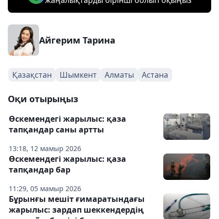
жаңалықтарды бірінші болып оқыңыз
Айгерим Тарина
Қазақстан
Шымкент
Алматы
Астана
Оқи отырыңыз
Өскемендегі жарылыс: қаза
тапқандар саны артты
13:18, 12 мамыр 2026
Өскемендегі жарылыс: қаза
тапқандар бар
11:29, 05 мамыр 2026
Бұрынғы мешіт ғимаратындағы
жарылыс: зардап шеккендердің