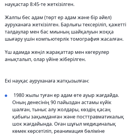
науқастар 8:45-те жеткізілген.
Жалпы бес адам (төрт ер адам және бір әйел)
ауруханаға жеткізілген. Барлығы тексеріліп, қажетті
талдаулар мен бас миының шайқалуын жоққа
шығару үшін компьютерлік томография жасалған.
Үш адамда жеңіл жарақаттар мен көгерулер
анықталып, олар үйіне жіберілген.
Екі науқас ауруханаға жатқызылған:
1980 жылы туған ер адам өте ауыр жағдайда.
Оның денесінің 90 пайыздан астамы күйік
шалған, тыныс алу жолдары, көздің қасаң
қабығы зақымданған және посттравматикалық
шок жағдайында. Оған шұғыл медициналық
көмек көрсетіліп, реанимация бөліміне