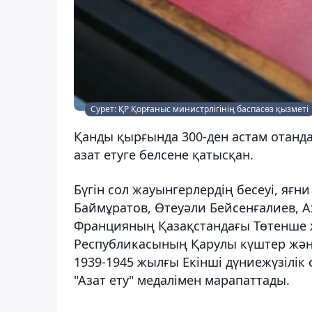
Сурет: ҚР Қорғаныс министрлігінің баспасөз қызметі
Қанды қырғында 300-ден астам отан
азат етуге белсене қатысқан.
Бүгін сол жауынгерлердің бесеуі, яғн
Баймұратов, Өтеуәли Бейсенғалиев, 
Францияның Қазақстандағы Төтенше ж
Республикасының Қарулы күштер және
1939-1945 жылғы Екінші дүниежүзілік
"Азат ету" медалімен марапаттады.