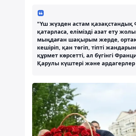
"Үш жүзден астам қазақстандық 
қатарласа, елімізді азат ету жо
мыңдаған шақырым жерде, ортақ 
кешіріп, қан төгіп, тіпті жандары
құрмет көрсетті, ал бүгінгі Фра
Қарулы күштері және ардагерлер 