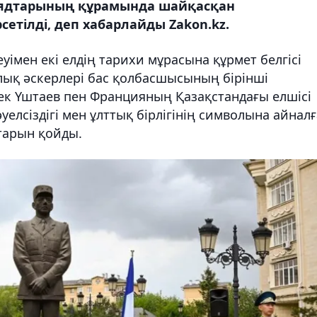
рядтарының құрамында шайқасқан
етілді, деп хабарлайды Zakon.kz.
імен екі елдің тарихи мұрасына құрмет белгісі
рлық әскерлері бас қолбасшысының бірінші
к Үштаев пен Францияның Қазақстандағы елшісі
елсіздігі мен ұлттық бірлігінің символына айнал
тарын қойды.