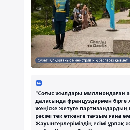
Сурет: ҚР Қорғаныс министрлігінің баспасөз қызметі
"Соғыс жылдары миллиондаған ад
даласында француздармен бірге 
жеңіске жетуге партизандардың қо
рәсімі тек өткенге тағзым ғана 
Жауынгерлеріміздің есімі ұрпақ ж