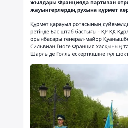
жылдары Францияда партизан от
жауынгерлердің рухына құрмет көрс
Құрмет қарауыл ротасының сүйемелдеу
ретінде Бас штаб бастығы - ҚР ҚК Құ
орынбасары генерал-майор Қуанышбе
Сильвиан Гиоге Франция халқының тәу
Шарль де Голль ескерткішіне гүл шоқ