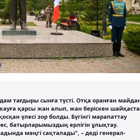
ам тағдыры сынға түсті. Отқа оранған майда
жауға қарсы жан алып, жан беріскен шайқаста
сқан үлесі зор болды. Бүгінгі марапаттау
емес, батырларымыздың ерлігін ұлықтау.
адында мәңгі сақталады", – деді генерал-