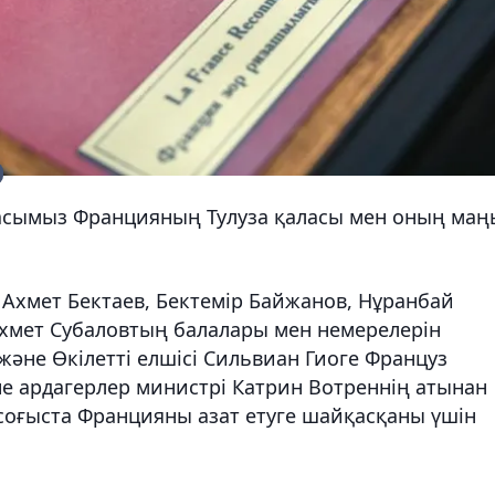
дасымыз Францияның Тулуза қаласы мен оның маң
и Ахмет Бектаев, Бектемір Байжанов, Нұранбай
Ахмет Субаловтың балалары мен немерелерін
әне Өкілетті елшісі Сильвиан Гиоге Француз
 ардагерлер министрі Катрин Вотреннің атынан
 соғыста Францияны азат етуге шайқасқаны үшін