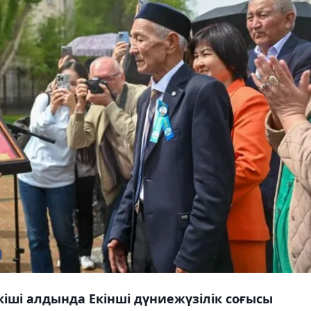
іші алдында Екінші дүниежүзілік соғысы