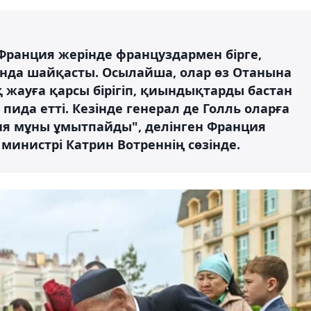
Франция жерінде француздармен бірге,
лында шайқасты. Осылайша, олар өз Отанына
жауға қарсы бірігіп, қиындықтарды бастан
н пида етті. Кезінде генерал де Голль оларға
нция мұны ұмытпайды", делінген Франция
министрі Катрин Вотреннің сөзінде.