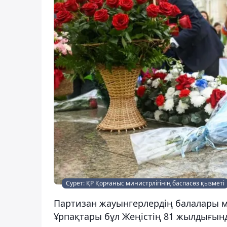
Сурет: ҚР Қорғаныс министрлігінің баспасөз қызметі
Партизан жауынгерлердің балалары ме
Ұрпақтары бұл Жеңістің 81 жылдығын