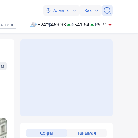
Алматы
Қаз
+24°
$
469.93
€
541.64
₽
5.71
алтері
ам
а
Соңғы
Танымал