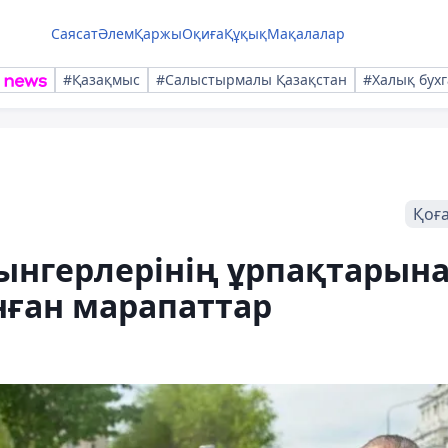
Саясат
Әлем
Қаржы
Оқиға
Құқық
Мақалалар
#Қазақмыс
#Салыстырмалы Қазақстан
#Халық бухг
Қоғ
ынгерлерінің ұрпақтарын
ған марапаттар