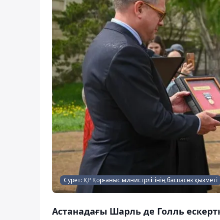
Сурет: ҚР Қорғаныс министрлігінің баспасөз қызметі
Астанадағы Шарль де Голль ескертк