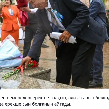
н немерелері ерекше толқып, алғыстарын білдірд
да ерекше сый болғанын айтады.