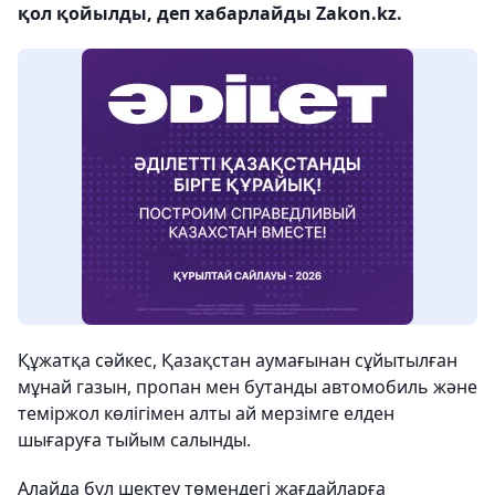
қол қойылды, деп хабарлайды Zakon.kz.
Құжатқа сәйкес, Қазақстан аумағынан сұйытылған
мұнай газын, пропан мен бутанды автомобиль және
теміржол көлігімен алты ай мерзімге елден
шығаруға тыйым салынды.
Алайда бұл шектеу төмендегі жағдайларға