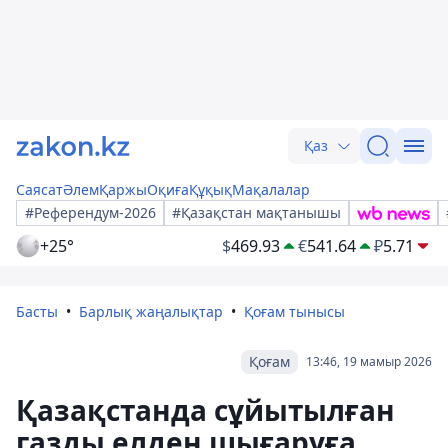
Қаз
Саясат
Әлем
Қаржы
Оқиға
Құқық
Мақалалар
#Референдум-2026
#Қазақстан мақтанышы
+25°
$
469.93
€
541.64
₽
5.71
Басты
Барлық жаңалықтар
Қоғам тынысы
Қоғам
13:46, 19 мамыр 2026
Қазақстанда сұйытылған
газды елден шығаруға