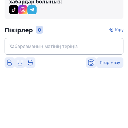
хабардар болыңыз:
Пікірлер
0
Кіру
Пікір жазу