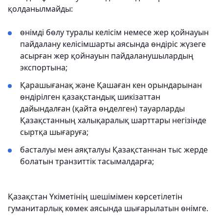
қолданылмайды:
өнімді бөлу туралы келісім немесе жер қойнауын
пайдалану келісімшарты аясында өндіріс жүзеге
асырған жер қойнауын пайдаланушылардың
экспортына;
Қарашығанақ және Қашаған кен орындарынан
өндірілген қазақстандық шикізаттан
дайындалған (қайта өңделген) тауарларды
Қазақстанның халықаралық шарттары негізінде
сыртқа шығаруға;
басталуы мен аяқталуы Қазақстаннан тыс жерде
болатын транзиттік тасымалдарға;
Қазақстан Үкіметінің шешімімен көрсетілетін
гуманитарлық көмек аясында шығарылатын өнімге.