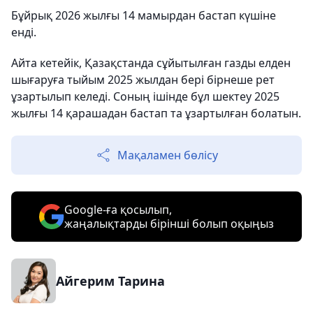
Бұйрық 2026 жылғы 14 мамырдан бастап күшіне
енді.
Айта кетейік, Қазақстанда сұйытылған газды елден
шығаруға тыйым 2025 жылдан бері бірнеше рет
ұзартылып келеді. Соның ішінде бұл шектеу 2025
жылғы 14 қарашадан бастап та ұзартылған болатын.
Мақаламен бөлісу
Google-ға қосылып,
жаңалықтарды бірінші болып оқыңыз
Айгерим Тарина