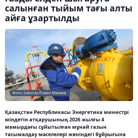
салынған тыйым тағы алты
айға ұзартылды
Фото: Zakon.kz/Павел Михеев
Қазақстан Республикасы Энергетика министрі
міндетін атқарушының 2026 жылғы 4
мамырдағы сұйытылған мұнай газын
тасымалдау мәселелері жөніндегі бұйрығына