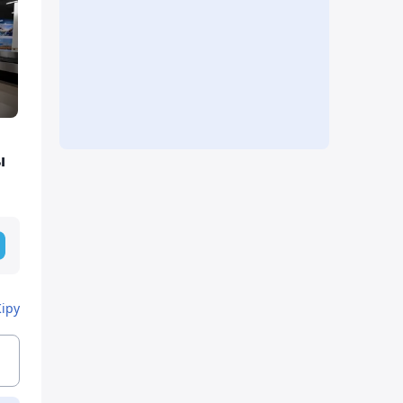
ы
Кіру