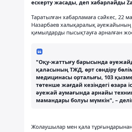
ескерту жасады, деп хабарлайды Za
Таратылған хабарламаға сәйкес, 22 мам
Назарбаев халықаралық әуежайының а
қимылдарды пысықтауға арналған жос
"Оқу-жаттығу барысында әуежай
қаласының ТЖД, өрт сөндіру бөлі
медицинасы орталығы, 103 қызме
төтенше жағдай кезіндегі өзара 
әуежай аумағында арнайы техника
мамандары болуы мүмкін", – делі
Жолаушылар мен қала тұрғындарынан с