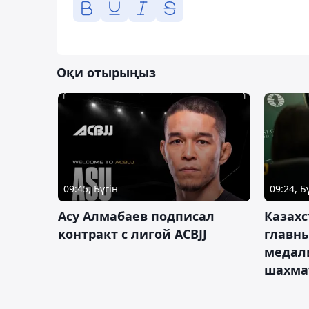
Оқи отырыңыз
09:45, Бүгін
09:24, Б
Асу Алмабаев подписал
Казахс
контракт с лигой ACBJJ
главны
медал
шахма