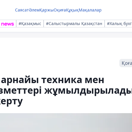
Саясат
Әлем
Қаржы
Оқиға
Құқық
Мақалалар
#Қазақмыс
#Салыстырмалы Қазақстан
#Халық бухг
Қоғ
 арнайы техника мен
ызметтері жұмылдырылад
керту