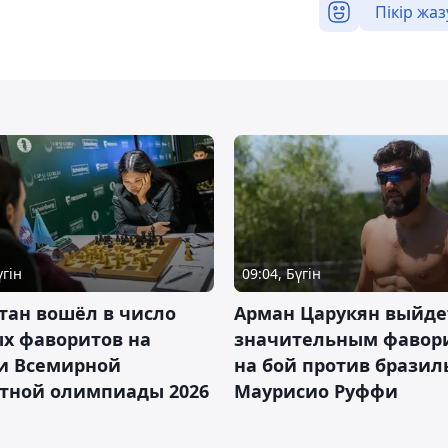
Пікір жаз
үгін
09:04, Бүгін
тан вошёл в число
Арман Царукян выйде
х фаворитов на
значительным фавор
и Всемирной
на бой против бразил
тной олимпиады 2026
Маурисио Руффи