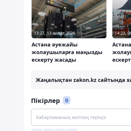
13:27, 13 шілде 2026
14:23, 
Астана әуежайы
Астан
жолаушыларға маңызды
жолау
ескерту жасады
ескер
Жаңалықтан zakon.kz сайтында х
Пікірлер
0