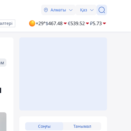
Алматы
Қаз
+29°
$
467.48
€
539.52
₽
5.73
алтері
ам
ы
Соңғы
Танымал