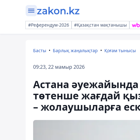
#Референдум-2026
#Қазақстан мақтанышы
Басты
Барлық жаңалықтар
Қоғам тынысы
09:23, 22 мамыр 2026
Астана әуежайында
төтенше жағдай қ
– жолаушыларға ес