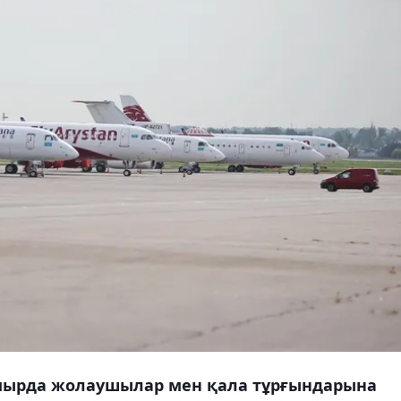
амырда жолаушылар мен қала тұрғындарына