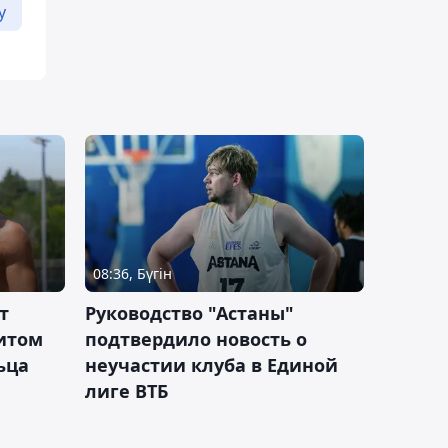
у
08:36, Бүгін
т
Руководство "Астаны"
итом
подтвердило новость о
ьца
неучастии клуба в Единой
лиге ВТБ