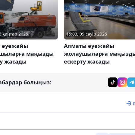
06 қаңтар 2026
15:03, 09 сәуір 2026
а әуежайы
Алматы әуежайы
шыларға маңызды
жолаушыларға маңызд
ту жасады
ескерту жасады
абардар болыңыз: