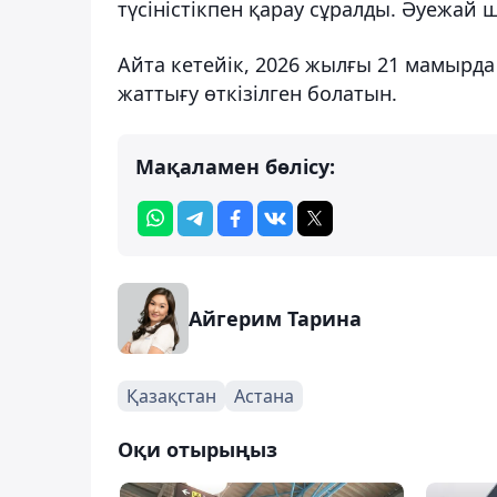
түсіністікпен қарау сұралды. Әуежа
Айта кетейік, 2026 жылғы 21 мамырда
жаттығу өткізілген болатын.
Мақаламен бөлісу:
Айгерим Тарина
Қазақстан
Астана
Оқи отырыңыз