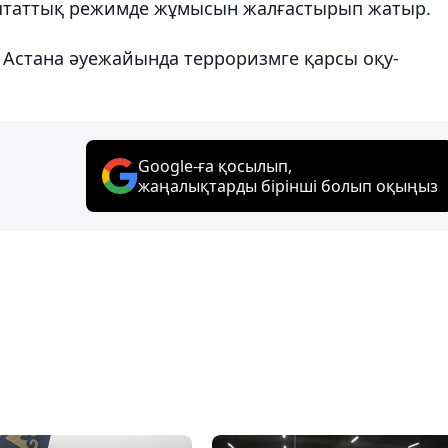
й штаттық режимде жұмысын жалғастырып жатыр.
 Астана әуежайында терроризмге қарсы оқу-
Google-ға қосылып,
жаңалықтарды бірінші болып оқыңыз