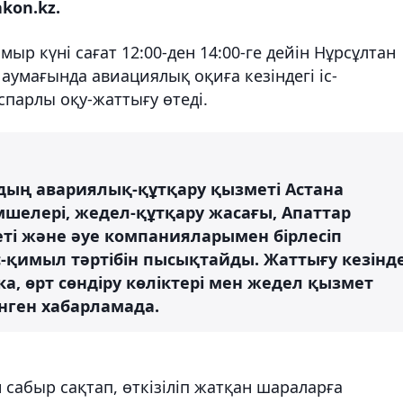
kon.kz.
ыр күні сағат 12:00-ден 14:00-ге дейін Нұрсұлтан
умағында авиациялық оқиға кезіндегі іс-
парлы оқу-жаттығу өтеді.
дың авариялық-құтқару қызметі Астана
мшелері, жедел-құтқару жасағы, Апаттар
ті және әуе компанияларымен бірлесіп
іс-қимыл тәртібін пысықтайды. Жаттығу кезінд
, өрт сөндіру көліктері мен жедел қызмет
нген хабарламада.
абыр сақтап, өткізіліп жатқан шараларға