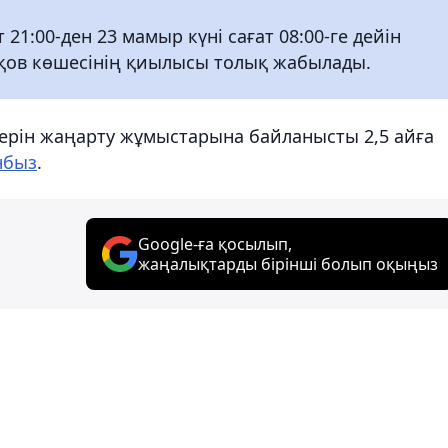
 21:00-ден 23 мамыр күні сағат 08:00-ге дейін
яқов көшесінің қиылысы толық жабылады.
лерін жаңарту жұмыстарына байланысты 2,5 айға
нбыз
.
Google-ға қосылып,
жаңалықтарды бірінші болып оқыңыз