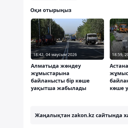
Оқи отырыңыз
18:42, 04 маусым 2026
18:59, 
Алматыда жөндеу
Астан
жұмыстарына
жұмыс
байланысты бір көше
байла
уақытша жабылады
көше 
Жаңалықтан zakon.kz сайтында х