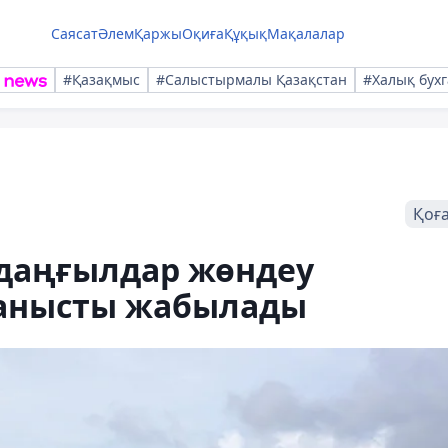
Саясат
Әлем
Қаржы
Оқиға
Құқық
Мақалалар
#Қазақмыс
#Салыстырмалы Қазақстан
#Халық бухг
Қоғ
даңғылдар жөндеу
анысты жабылады