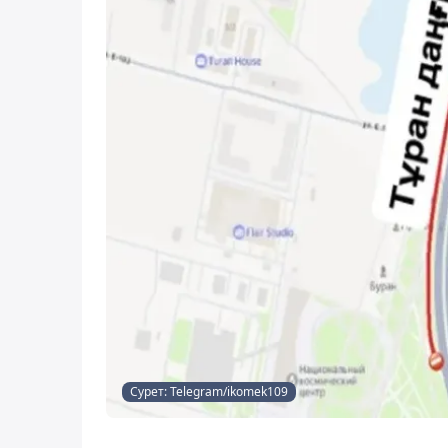
Сурет: Telegram/ikomek109