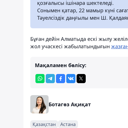
қозғалысы ішінара шектеледі.
Сонымен қатар, 22 мамыр күні сағат
Тәуелсіздік даңғылы мен Ш. Қалда
Бұған дейін Алматыда ескі жылу желі
жол учаскесі жабылатындығын
жазға
Мақаламен бөлісу:
Ботагөз Ақиқат
Қазақстан
Астана