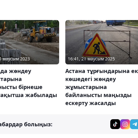
20 маусым 2023
16:41, 21 маусым 2025
ада жөндеу
Астана тұрғындарына ек
тарына
көшедегі жөндеу
нысты бірнеше
жұмыстарына
уақытша жабылады
байланысты маңызды
ескерту жасалды
абардар болыңыз: