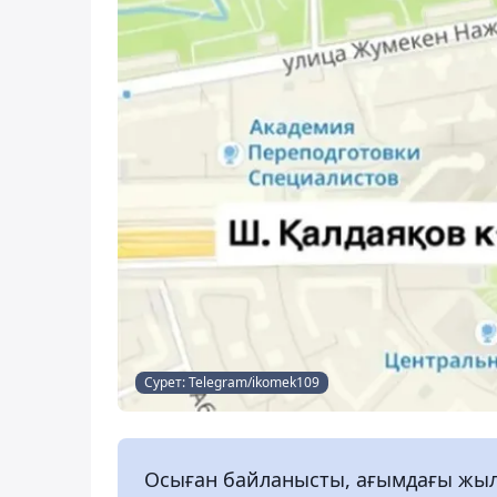
Сурет: Telegram/ikomek109
Осыған байланысты, ағымдағы жылд