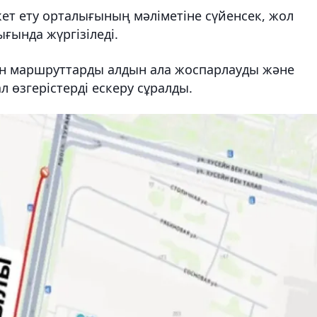
ет ету орталығының мәліметіне сүйенсек, жол
ғында жүргізіледі.
ен маршруттарды алдын ала жоспарлауды және
өзгерістерді ескеру сұралды.