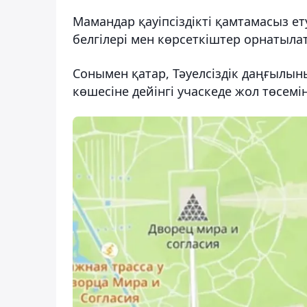
Мамандар қауіпсіздікті қамтамасыз е
белгілері мен көрсеткіштер орнатыла
Сонымен қатар, Тәуелсіздік даңғылы
көшесіне дейінгі учаскеде жол төсемі