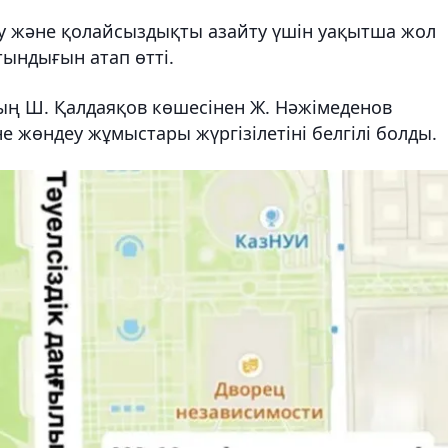
ту және қолайсыздықты азайту үшін уақытша жол
тындығын атап өтті.
ның Ш. Қалдаяқов көшесінен Ж. Нәжімеденов
не жөндеу жұмыстары жүргізілетіні белгілі болды.