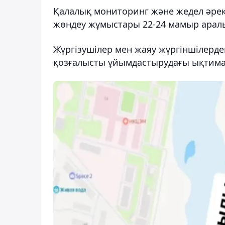
Қалалық мониторинг және жедел әрек
жөндеу жұмыстары 22-24 мамыр аралы
Жүргізушілер мен жаяу жүргіншілерд
қозғалысты ұйымдастырудағы ықтимал 