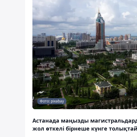
Фото: pixabay
Астанада маңызды магистральдарды
жол өткелі бірнеше күнге толықта