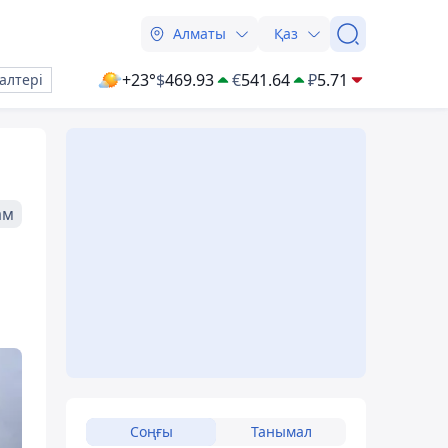
Алматы
Қаз
+23°
$
469.93
€
541.64
₽
5.71
алтері
ам
Соңғы
Танымал