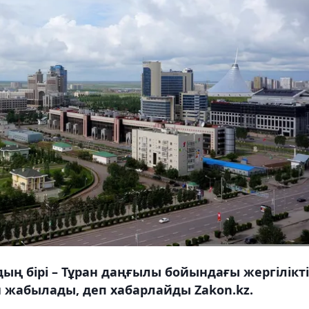
ң бірі – Тұран даңғылы бойындағы жергілікті
й жабылады, деп хабарлайды Zakon.kz.