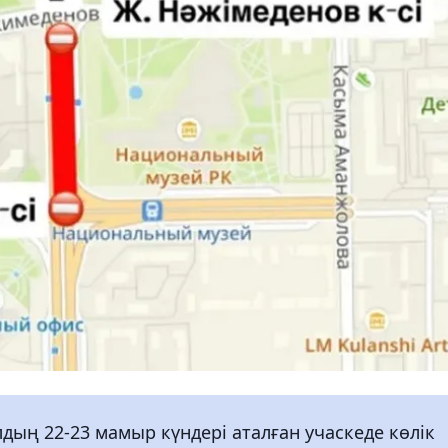
ың 22-23 мамыр күндері аталған учаскеде көлік