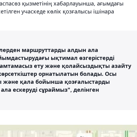
баспасөз қызметінің хабарлауынша, ағымдағы
етілген учаскеде көлік қозғалысы ішінара
ілерден маршруттарды алдын ала
йымдастырудағы ықтимал өзгерістерді
і қамтамасыз ету және қолайсыздықты азайту
 көрсеткіштер орнатылатын болады. Осы
уды және қала бойынша қозғалыстарды
ала ескеруді сұраймыз", делінген