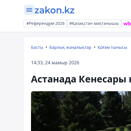
#Референдум-2026
#Қазақстан мақтанышы
Басты
Барлық жаңалықтар
Қоғам тынысы
14:33, 24 мамыр 2026
Астанада Кенесары 