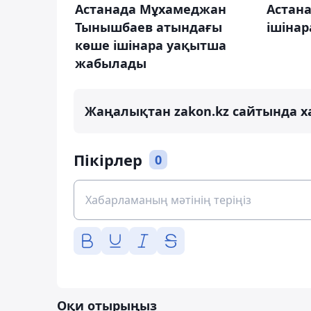
Астанада Мұхамеджан
Астана
Тынышбаев атындағы
ішіна
көше ішінара уақытша
жабылады
Жаңалықтан zakon.kz сайтында х
Пікірлер
0
Оқи отырыңыз