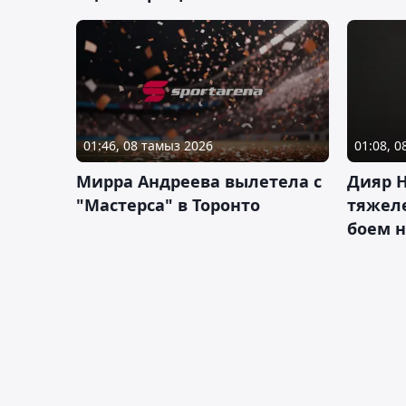
01:46, 08 тамыз 2026
01:08, 
Мирра Андреева вылетела с
Дияр 
"Мастерса" в Торонто
тяжеле
боем н