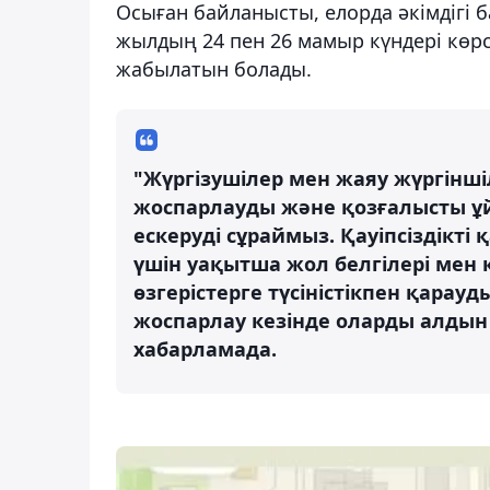
Осыған байланысты, елорда әкімдігі 
жылдың 24 пен 26 мамыр күндері көрс
жабылатын болады.
"Жүргізушілер мен жаяу жүргінш
жоспарлауды және қозғалысты ұ
ескеруді сұраймыз. Қауіпсіздікт
үшін уақытша жол белгілері мен
өзгерістерге түсіністікпен қара
жоспарлау кезінде оларды алдын 
хабарламада.