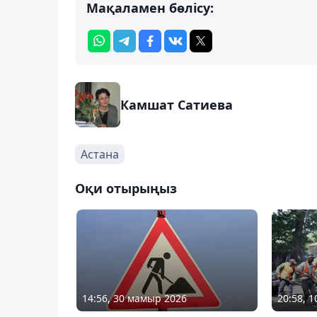
Мақаламен бөлісу:
Камшат Сатиева
Астана
Оқи отырыңыз
14:56, 30 мамыр 2026
20:58, 