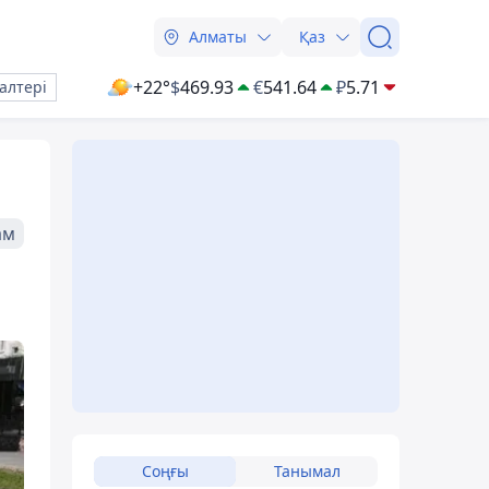
Алматы
Қаз
+22°
$
469.93
€
541.64
₽
5.71
алтері
ам
Соңғы
Танымал