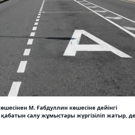
өшесінен М. Ғабдуллин көшесіне дейінгі
 қабатын салу жұмыстары жүргізіліп жатыр, д