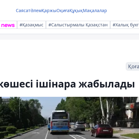
Саясат
Әлем
Қаржы
Оқиға
Құқық
Мақалалар
#Қазақмыс
#Салыстырмалы Қазақстан
#Халық бухг
Қоғ
көшесі ішінара жабылады