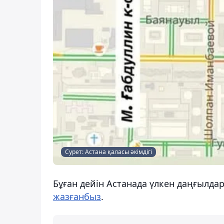
Сурет: Астана қаласы әкімдігі
Бұған дейін Астанада үлкен даңғыл
жазғанбыз
.