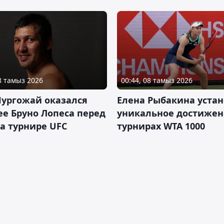
08 тамыз 2026
00:44, 08 тамыз 2026
Нургожай оказался
Елена Рыбакина уста
е Бруно Лопеса перед
уникальное достижен
а турнире UFC
турнирах WTA 1000