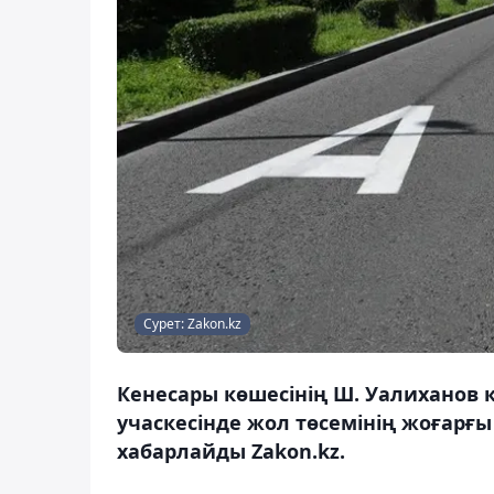
Сурет: Zakon.kz
Кенесары көшесінің Ш. Уалиханов к
учаскесінде жол төсемінің жоғарғы
хабарлайды Zakon.kz.