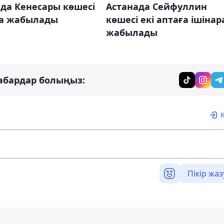
да Кенесары көшесі
Астанада Сейфуллин
ра жабылады
көшесі екі аптаға ішінар
жабылады
абардар болыңыз:
Пікір жаз