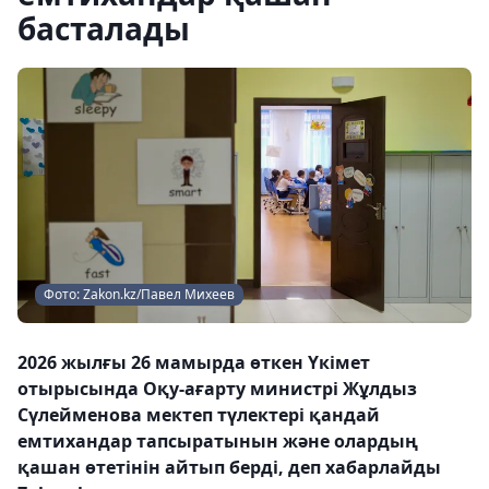
басталады
Фото: Zakon.kz/Павел Михеев
2026 жылғы 26 мамырда өткен Үкімет
отырысында Оқу-ағарту министрі Жұлдыз
Сүлейменова мектеп түлектері қандай
емтихандар тапсыратынын және олардың
қашан өтетінін айтып берді, деп хабарлайды