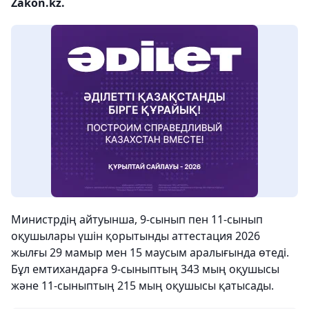
Zakon.kz.
Министрдің айтуынша, 9-сынып пен 11-сынып
оқушылары үшін қорытынды аттестация 2026
жылғы 29 мамыр мен 15 маусым аралығында өтеді.
Бұл емтихандарға 9-сыныптың 343 мың оқушысы
және 11-сыныптың 215 мың оқушысы қатысады.