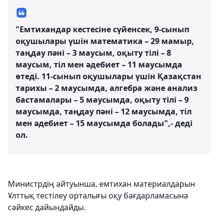
"Емтихандар кестесіне сүйенсек, 9-сынып
оқушылары үшін математика – 29 мамыр,
таңдау пәні – 3 маусым, оқыту тілі – 8
маусым, тіл мен әдебиет – 11 маусымда
өтеді. 11-сынып оқушылары үшін Қазақстан
тарихы – 2 маусымда, алгебра және анализ
бастамалары – 5 маусымда, оқыту тілі – 9
маусымда, таңдау пәні – 12 маусымда, тіл
мен әдебиет – 15 маусымда болады",- деді
ол.
Министрдің айтуынша, емтихан материалдарын
Ұлттық тестілеу орталығы оқу бағдарламасына
сәйкес дайындайды.