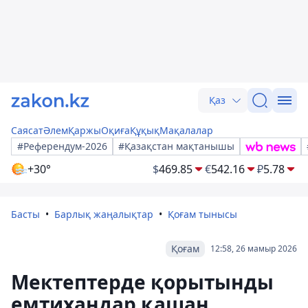
Қаз
Саясат
Әлем
Қаржы
Оқиға
Құқық
Мақалалар
#Референдум-2026
#Қазақстан мақтанышы
+30°
$
469.85
€
542.16
₽
5.78
Басты
Барлық жаңалықтар
Қоғам тынысы
Қоғам
12:58, 26 мамыр 2026
Мектептерде қорытынды
емтихандар қашан