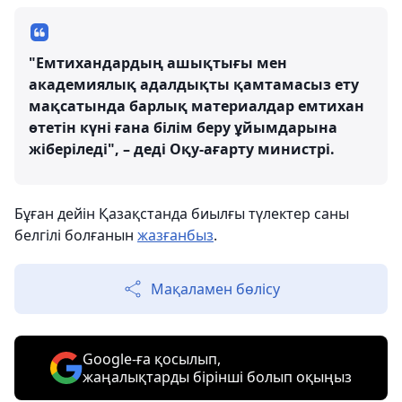
"Емтихандардың ашықтығы мен
академиялық адалдықты қамтамасыз ету
мақсатында барлық материалдар емтихан
өтетін күні ғана білім беру ұйымдарына
жіберіледі", – деді Оқу-ағарту министрі.
Бұған дейін Қазақстанда биылғы түлектер саны
белгілі болғанын
жазғанбыз
.
Мақаламен бөлісу
Google-ға қосылып,
жаңалықтарды бірінші болып оқыңыз