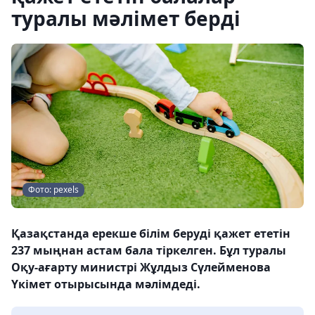
туралы мәлімет берді
Фото: pexels
Қазақстанда ерекше білім беруді қажет ететін
237 мыңнан астам бала тіркелген. Бұл туралы
Оқу-ағарту министрі Жұлдыз Сүлейменова
Үкімет отырысында мәлімдеді.