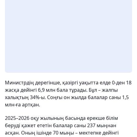
Министрдің дерегінше, қазіргі уақытта елде 0-ден 18
жасқа дейінгі 6,9 млн бала тұрады. Бұл – жалпы
халықтың 34%-ы. Соңғы он жылда балалар саны 1,5
млн-ға артқан.
2025–2026 оқу жылының басында ерекше білім
беруді қажет ететін балалар саны 237 мыңнан
асқан. Оның ішінде 70 мыңы – мектепке дейінгі