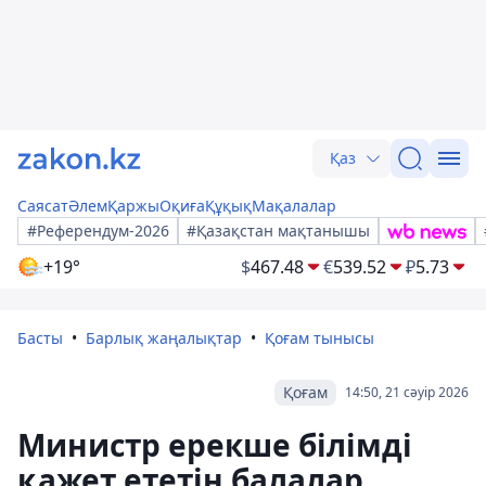
Қаз
Саясат
Әлем
Қаржы
Оқиға
Құқық
Мақалалар
#Референдум-2026
#Қазақстан мақтанышы
+19°
$
467.48
€
539.52
₽
5.73
Басты
Барлық жаңалықтар
Қоғам тынысы
Қоғам
14:50, 21 сәуір 2026
Министр ерекше білімді
қажет ететін балалар