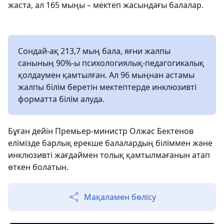
жаста, ал 165 мыңы – мектеп жасындағы балалар.
Сондай-ақ 213,7 мың бала, яғни жалпы
санының 90%-ы психологиялық-педагогикалық
қолдаумен қамтылған. Ал 96 мыңнан астамы
жалпы білім беретін мектептерде инклюзивті
форматта білім алуда.
Бұған дейін Премьер-министр Олжас Бектенов
елімізде барлық ерекше балалардың біліммен және
инклюзивті жағдаймен толық қамтылмағанын атап
өткен болатын.
Мақаламен бөлісу