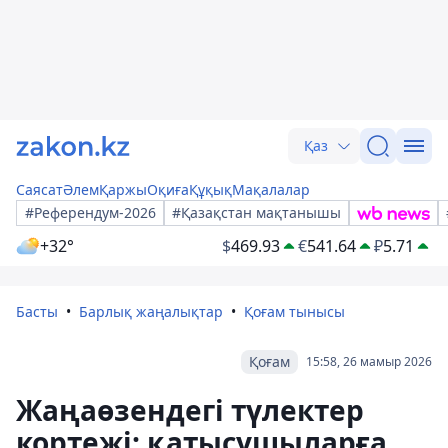
Қаз
Саясат
Әлем
Қаржы
Оқиға
Құқық
Мақалалар
#Референдум-2026
#Қазақстан мақтанышы
+32°
$
469.93
€
541.64
₽
5.71
Басты
Барлық жаңалықтар
Қоғам тынысы
Қоғам
15:58, 26 мамыр 2026
Жаңаөзендегі түлектер
кортежі: қатысушыларға