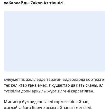
хабарлайды Zakon.kz тілшісі.
Әлеуметтік желілерде тараған видеоларда кортежге
тек көліктер ғана емес, тікұшақтар да қатысқаны, ал
түсірілім дрон арқылы жүргізілгені көрсетілген.
Министр бұл видеоны әлі көрмегенін айтып,
жағдайға баға беруге асықпайтынын жеткізді.