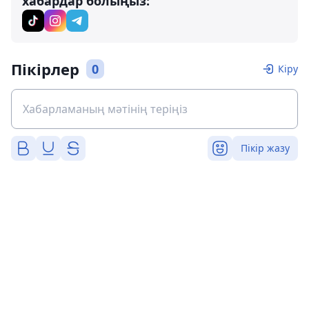
хабардар болыңыз:
Пікірлер
0
Кіру
Пікір жазу