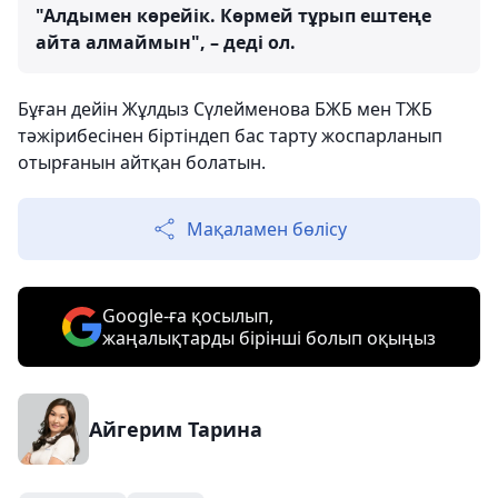
"Алдымен көрейік. Көрмей тұрып ештеңе
айта алмаймын", – деді ол.
Бұған дейін Жұлдыз Сүлейменова БЖБ мен ТЖБ
тәжірибесінен біртіндеп бас тарту жоспарланып
отырғанын айтқан болатын.
Мақаламен бөлісу
Google-ға қосылып,
жаңалықтарды бірінші болып оқыңыз
Айгерим Тарина