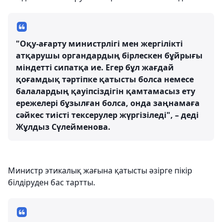
"Оқу-ағарту министрлігі мен жергілікті
атқарушы органдардың бірлескен бұйрығы
міндетті сипатқа ие. Егер бұл жағдай
қоғамдық тәртіпке қатысты болса немесе
балалардың қауіпсіздігін қамтамасыз ету
ережелері бұзылған болса, онда заңнамаға
сәйкес тиісті тексерулер жүргізіледі", – деді
Жұлдыз Сүлейменова.
Министр этикалық жағына қатысты әзірге пікір
білдіруден бас тартты.