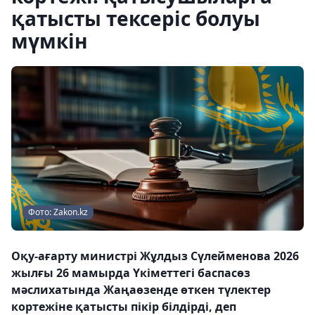
қатысты тексеріс болуы
мүмкін
Фото: Zakon.kz
Оқу-ағарту министрі Жұлдыз Сүлейменова 2026
жылғы 26 мамырда Үкіметтегі баспасөз
мәслихатында Жаңаөзенде өткен түлектер
кортежіне қатысты пікір білдірді, деп