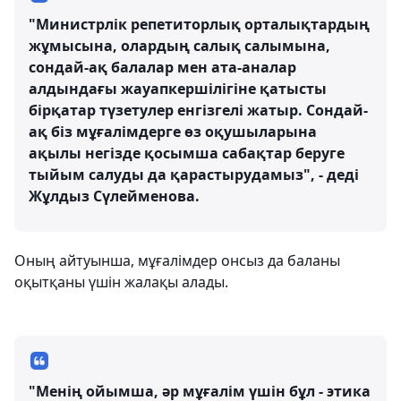
"Министрлік репетиторлық орталықтардың
жұмысына, олардың салық салымына,
сондай-ақ балалар мен ата-аналар
алдындағы жауапкершілігіне қатысты
бірқатар түзетулер енгізгелі жатыр. Сондай-
ақ біз мұғалімдерге өз оқушыларына
ақылы негізде қосымша сабақтар беруге
тыйым салуды да қарастырудамыз", - деді
Жұлдыз Сүлейменова.
Оның айтуынша, мұғалімдер онсыз да баланы
оқытқаны үшін жалақы алады.
"Менің ойымша, әр мұғалім үшін бұл - этика