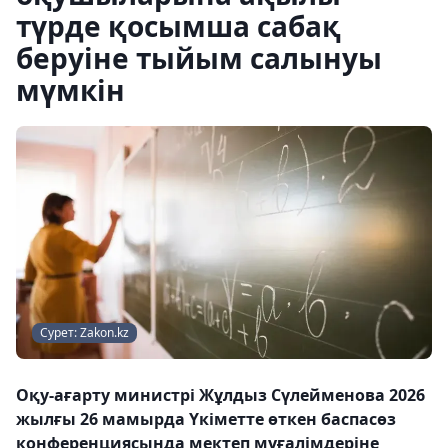
түрде қосымша сабақ
беруіне тыйым салынуы
мүмкін
Сурет: Zakon.kz
Оқу-ағарту министрі Жұлдыз Сүлейменова 2026
жылғы 26 мамырда Үкіметте өткен баспасөз
конференциясында мектеп мұғалімдеріне