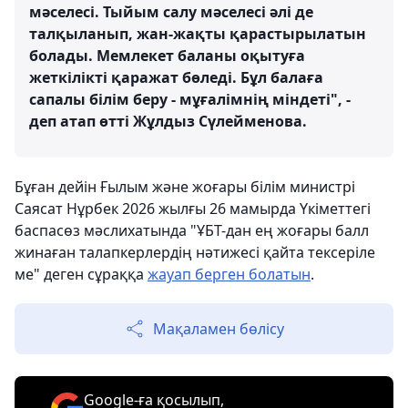
мәселесі. Тыйым салу мәселесі әлі де
талқыланып, жан-жақты қарастырылатын
болады. Мемлекет баланы оқытуға
жеткілікті қаражат бөледі. Бұл балаға
сапалы білім беру - мұғалімнің міндеті", -
деп атап өтті Жұлдыз Сүлейменова.
Бұған дейін Ғылым және жоғары білім министрі
Саясат Нұрбек 2026 жылғы 26 мамырда Үкіметтегі
баспасөз мәслихатында "ҰБТ-дан ең жоғары балл
жинаған талапкерлердің нәтижесі қайта тексеріле
ме" деген сұраққа
жауап берген болатын
.
Мақаламен бөлісу
Google-ға қосылып,