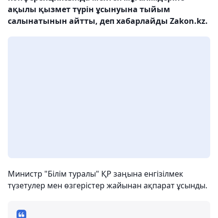
ақылы қызмет түрін ұсынуына тыйым
салынатынын айтты, деп хабарлайды Zakon.kz.
Министр "Білім туралы" ҚР заңына енгізілмек
түзетулер мен өзгерістер жайынан ақпарат ұсынды.