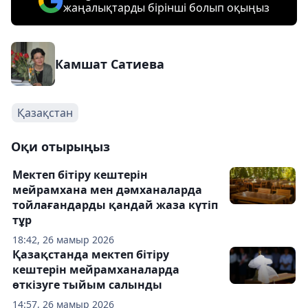
жаңалықтарды бірінші болып оқыңыз
Камшат Сатиева
Қазақстан
Оқи отырыңыз
Мектеп бітіру кештерін
мейрамхана мен дәмханаларда
тойлағандарды қандай жаза күтіп
тұр
18:42, 26 мамыр 2026
Қазақстанда мектеп бітіру
кештерін мейрамханаларда
өткізуге тыйым салынды
14:57, 26 мамыр 2026