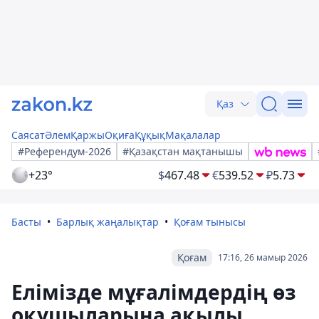
Қаз
Саясат
Әлем
Қаржы
Оқиға
Құқық
Мақалалар
#Референдум-2026
#Қазақстан мақтанышы
+23°
$
467.48
€
539.52
₽
5.73
Басты
Барлық жаңалықтар
Қоғам тынысы
Қоғам
17:16, 26 мамыр 2026
Елімізде мұғалімдердің өз
оқушыларына ақылы