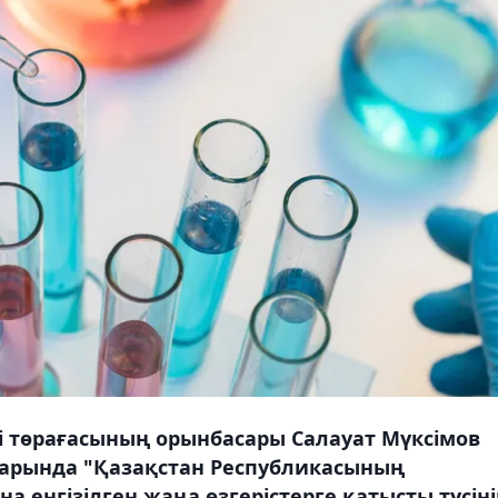
гі төрағасының орынбасары Салауат Мүксімов
уарында "Қазақстан Республикасының
а енгізілген жаңа өзгерістерге қатысты түсіні