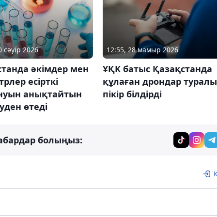
0 сәуір 2026
12:55, 28 мамыр 2026
станда әкімдер мен
ҰҚК батыс Қазақстанда
рлер есірткі
құлаған дрондар туралы
нуын анықтайтын
пікір білдірді
уден өтеді
абардар болыңыз: