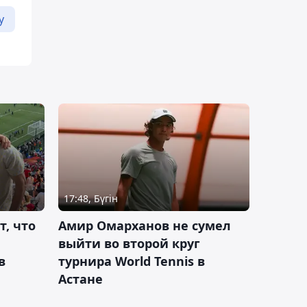
у
17:48, Бүгін
т, что
Амир Омарханов не сумел
выйти во второй круг
в
турнира World Tennis в
Астане