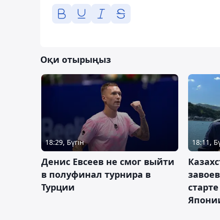
Оқи отырыңыз
18:29, Бүгін
18:11, Б
Денис Евсеев не смог выйти
Казахс
в полуфинал турнира в
завоев
Турции
старте
Япони