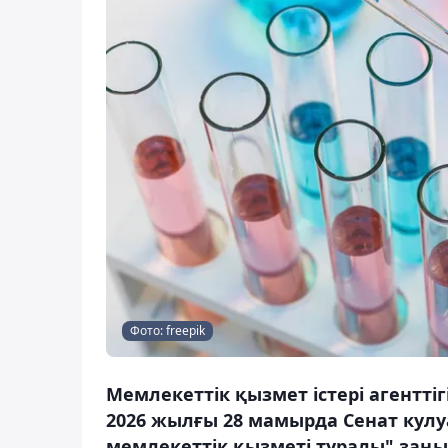
Фото: freepik
Мемлекеттік қызмет істері агентті
2026 жылғы 28 мамырда Сенат кул
мемлекеттік қызметі туралы" заңын