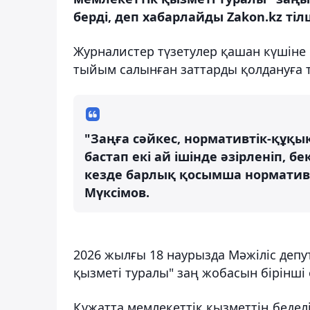
берді, деп хабарлайды Zakon.kz тілш
Журналистер түзетулер қашан күшіне
тыйым салынған заттарды қолдануға 
"Заңға сәйкес, нормативтік-құқық
бастап екі ай ішінде әзірленіп, бе
кезде барлық қосымша нормативтік 
Мүксімов.
2026 жылғы 18 наурызда Мәжіліс деп
қызметі туралы" заң жобасын бірінші
Құжатта мемлекеттік қызметтің бедел