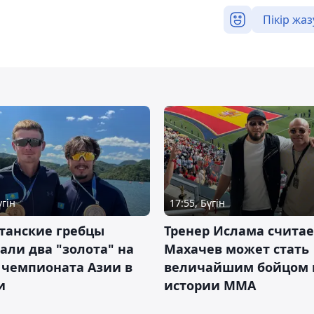
Пікір жаз
үгін
17:55, Бүгін
танские гребцы
Тренер Ислама считае
али два "золота" на
Махачев может стать
 чемпионата Азии в
величайшим бойцом 
и
истории ММА