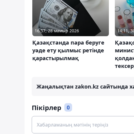
16:57, 28 мамыр 2026
14:11, 3
Қазақстанда пара беруге
Қазақ
уәде ету қылмыс ретінде
минист
қарастырылмақ
қолда
тексер
Жаңалықтан zakon.kz сайтында х
Пікірлер
0