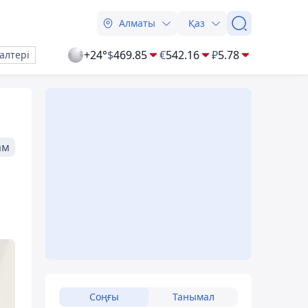
Алматы
Қаз
+24°
$
469.85
€
542.16
₽
5.78
алтері
ам
Соңғы
Танымал