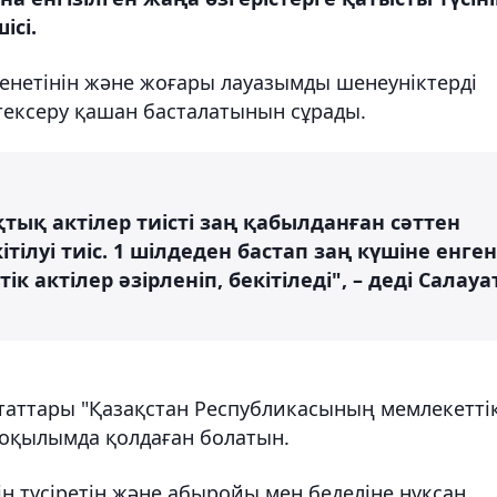
ісі.
 енетінін және жоғары лауазымды шенеуніктерді
тексеру қашан басталатынын сұрады.
тық актілер тиісті заң қабылданған сәттен
кітілуі тиіс. 1 шілдеден бастап заң күшіне енген
актілер әзірленіп, бекітіледі", – деді Салауа
утаттары "Қазақстан Республикасының мемлекетті
 оқылымда қолдаған болатын.
ін түсіретін және абыройы мен беделіне нұқсан