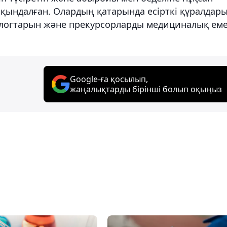
айқындалған. Олардың қатарында есірткі құралдары
алогтарын және прекурсорларды медициналық ем
Google-ға қосылып,
жаңалықтарды бірінші болып оқыңыз