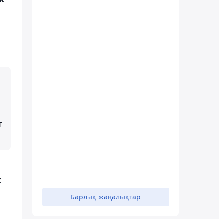
т
к
Барлық жаңалықтар