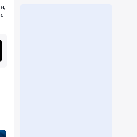
н,
ес