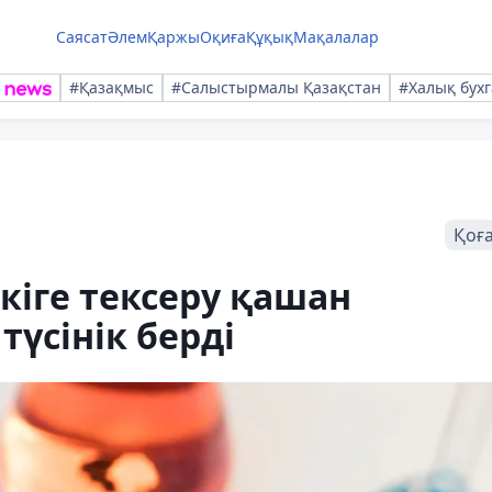
Саясат
Әлем
Қаржы
Оқиға
Құқық
Мақалалар
#Қазақмыс
#Салыстырмалы Қазақстан
#Халық бухг
Қоғ
кіге тексеру қашан
түсінік берді