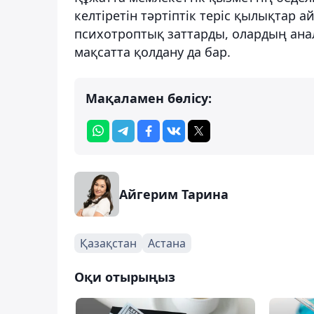
келтіретін тәртіптік теріс қылықтар 
психотроптық заттарды, олардың ан
мақсатта қолдану да бар.
Мақаламен бөлісу:
Айгерим Тарина
Қазақстан
Астана
Оқи отырыңыз