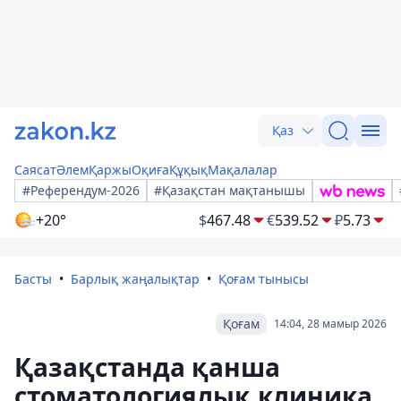
Қаз
Саясат
Әлем
Қаржы
Оқиға
Құқық
Мақалалар
#Референдум-2026
#Қазақстан мақтанышы
+20°
$
467.48
€
539.52
₽
5.73
Басты
Барлық жаңалықтар
Қоғам тынысы
Қоғам
14:04, 28 мамыр 2026
Қазақстанда қанша
стоматологиялық клиника