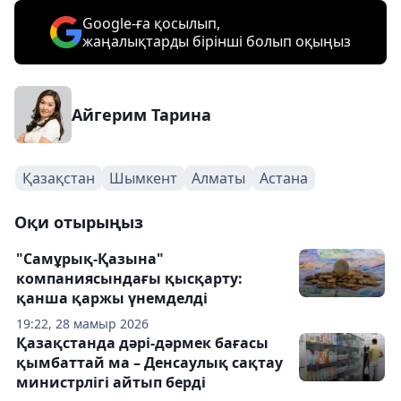
Google-ға қосылып,
жаңалықтарды бірінші болып оқыңыз
Айгерим Тарина
Қазақстан
Шымкент
Алматы
Астана
Оқи отырыңыз
"Самұрық-Қазына"
компаниясындағы қысқарту:
қанша қаржы үнемделді
19:22, 28 мамыр 2026
Қазақстанда дәрі-дәрмек бағасы
қымбаттай ма – Денсаулық сақтау
министрлігі айтып берді