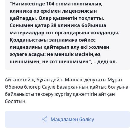
"Нәтижесінде 104 стоматологиялық
клиника өз еркімен лицензиясын
қайтарды. Олар қызметін тоқтатты.
Сонымен қатар 38 клиника бойынша
материалдар сот органдарына жолданды.
Қолданыстағы заңнамаға сәйкес
лицензияны қайтарып алу екі жолмен
жүзеге асады: не меншік иесінің өз
шешімімен, не сот шешімімен", – деді ол.
Айта кетейік, бұған дейін Мәжіліс депутаты Мұрат
Әбенов блогер Сауле Базарханның қайтыс болуына
байланысты тексеру жүргізу қажеттігін айтқан
болатын.
Мақаламен бөлісу