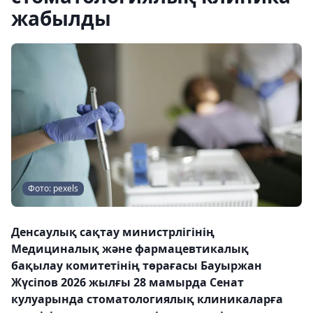
жабылды
Фото: pexels
Денсаулық сақтау министрлігінің
Медициналық және фармацевтикалық
бақылау комитетінің төрағасы Бауыржан
Жүсіпов 2026 жылғы 28 мамырда Сенат
кулуарында стоматологиялық клиникаларға