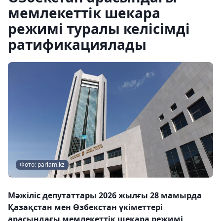
мемлекеттік шекара
режимі туралы келісімді
ратификациялады
Фото: parlam.kz
Мәжіліс депутаттары 2026 жылғы 28 мамырда
Қазақстан мен Өзбекстан үкіметтері
арасындағы мемлекеттік шекара режимі