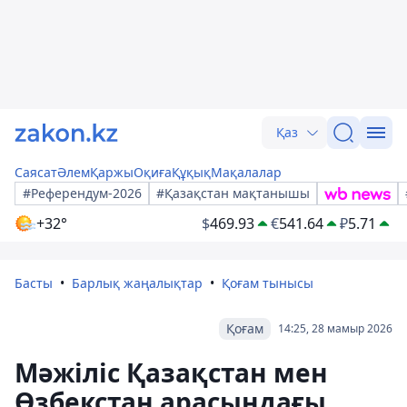
Қаз
Саясат
Әлем
Қаржы
Оқиға
Құқық
Мақалалар
#Референдум-2026
#Қазақстан мақтанышы
+32°
$
469.93
€
541.64
₽
5.71
Басты
Барлық жаңалықтар
Қоғам тынысы
Қоғам
14:25, 28 мамыр 2026
Мәжіліс Қазақстан мен
Өзбекстан арасындағы