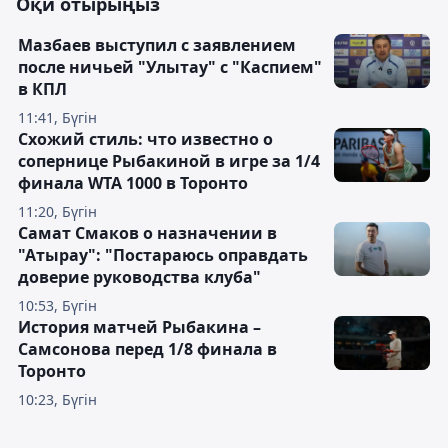
Оқи отырыңыз
Мазбаев выступил с заявлением
после ничьей "Улытау" с "Каспием"
в КПЛ
11:41, Бүгін
Схожий стиль: что известно о
сопернице Рыбакиной в игре за 1/4
финала WTA 1000 в Торонто
11:20, Бүгін
Самат Смаков о назначении в
"Атырау": "Постараюсь оправдать
доверие руководства клуба"
10:53, Бүгін
История матчей Рыбакина –
Самсонова перед 1/8 финала в
Торонто
10:23, Бүгін