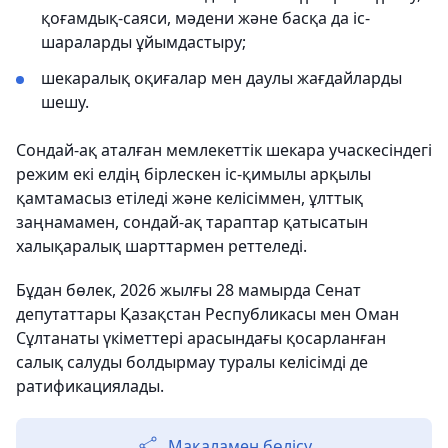
қоғамдық-саяси, мәдени және басқа да іс-
шараларды ұйымдастыру;
шекаралық оқиғалар мен даулы жағдайларды
шешу.
Сондай-ақ аталған мемлекеттік шекара учаскесіндегі
режим екі елдің бірлескен іс-қимылы арқылы
қамтамасыз етіледі және келісіммен, ұлттық
заңнамамен, сондай-ақ тараптар қатысатын
халықаралық шарттармен реттеледі.
Бұдан бөлек, 2026 жылғы 28 мамырда Сенат
депутаттары Қазақстан Республикасы мен Оман
Сұлтанаты үкіметтері арасындағы қосарланған
салық салуды болдырмау туралы келісімді де
ратификациялады.
Мақаламен бөлісу