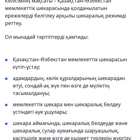
Келісімнің мақсаты – Қазақстан–Өзбекстан
мемлекеттік шекарасында қолданылатын
ережелерді белгілеу арқылы шекаралық режимді
реттеу.
Ол мынадай тәртіптерді қамтиды:
Қазақстан–Өзбекстан мемлекеттік шекарасын
күтіп-ұстау;
адамдардың, көлік құралдарының шекарадан
өтуі, сондай-ақ жүк пен өзге де мүліктің
тасымалдануы;
мемлекеттік шекара мен шекаралық белдеу
үстіндегі әуе ұшулары;
шекара аймағында, шекаралық белдеуде және
шекаралық сулар аумағында шаруашылық,
кәсіпшілік және өзге де қызмет түрлерін жүргізу,