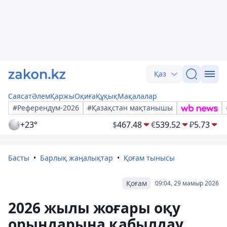
Қаз
Саясат
Әлем
Қаржы
Оқиға
Құқық
Мақалалар
#Референдум-2026
#Қазақстан мақтанышы
+23°
$
467.48
€
539.52
₽
5.73
Басты
Барлық жаңалықтар
Қоғам тынысы
Қоғам
09:04, 29 мамыр 2026
2026 жылы жоғары оқу
орындарына қабылдау