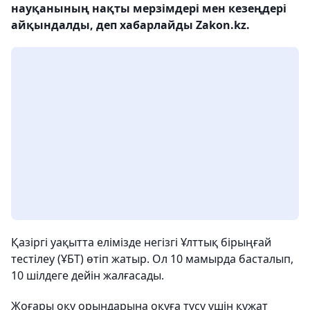
науқанының нақты мерзімдері мен кезеңдері
айқындалды, деп хабарлайды Zakon.kz.
Қазіргі уақытта елімізде негізгі Ұлттық бірыңғай
тестілеу (ҰБТ) өтіп жатыр. Ол 10 мамырда басталып,
10 шілдеге дейін жалғасады.
Жоғары оқу орындарына оқуға түсу үшін құжат