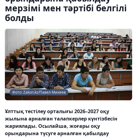
мерзімі мен тәртібі белгілі
болды
Фото: Zakon.kz/Павел Михеев
Ұлттық тестілеу орталығы 2026–2027 оқу
жылына арналған талапкерлер күнтізбесін
жариялады. Осылайша, жоғары оқу
орындарына түсуге арналған қабылдау