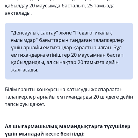
қабылдау 20 маусымда басталып, 25 тамызда
аяқталады.
"Денсаулық сақтау" және "Педагогикалық
ғылымдар" бағыттарын таңдаған талапкерлер
үшін арнайы емтихандар қарастырылған. Бұл
емтихандарға өтініштер 20 маусымнан бастап
қабылданады, ал сынақтар 20 тамызға дейін
жалғасады.
Білім гранты конкурсына қатысуды жоспарлаған
талапкерлер арнайы емтихандарды 20 шілдеге дейін
тапсыруы қажет.
Ал шығармашылық мамандықтарға түсушілер
үшін мынадай кесте бекітілді: