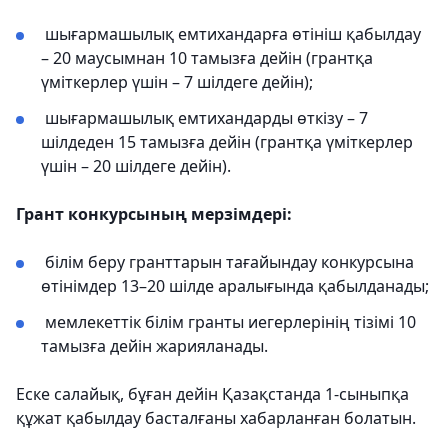
шығармашылық емтихандарға өтініш қабылдау
– 20 маусымнан 10 тамызға дейін (грантқа
үміткерлер үшін – 7 шілдеге дейін);
шығармашылық емтихандарды өткізу – 7
шілдеден 15 тамызға дейін (грантқа үміткерлер
үшін – 20 шілдеге дейін).
Грант конкурсының мерзімдері:
білім беру гранттарын тағайындау конкурсына
өтінімдер 13–20 шілде аралығында қабылданады;
мемлекеттік білім гранты иегерлерінің тізімі 10
тамызға дейін жарияланады.
Еске салайық, бұған дейін Қазақстанда 1-сыныпқа
құжат қабылдау басталғаны хабарланған болатын.