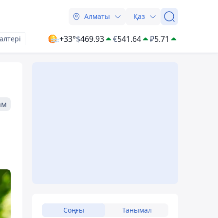
Алматы
Қаз
+33°
$
469.93
€
541.64
₽
5.71
алтері
ам
Соңғы
Танымал