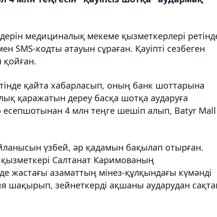
здерін медициналық мекеме қызметкерлері ретінд
ен SMS-кодты атауын сұраған. Қауіпті сезбеген
 қойған.
ретінде қайта хабарласып, оның банк шоттарына
рлық қаражатын дереу басқа шотқа аударуға
 есепшотынан 4 млн теңге шешіп алып, Batyr Mall
ланысын үзбей, әр қадамын бақылап отырған.
 қызметкері Салтанат Каримованың
де жастағы азаматтың мінез-құлқындағы күмәнді
ия шақырып, зейнеткерді ақшаны аударудан сақта