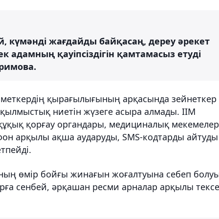
, күмәнді жағдайды байқасаң, дереу әрекет
ек адамның қауіпсіздігін қамтамасыз етуді
аримова.
зметкердің қырағылығының арқасында зейнеткер 
 қылмыстық ниетін жүзеге асыра алмады. ІІМ
, құқық қорғау органдары, медициналық мекемелер
фон арқылы ақша аударуды, SMS-кодтарды айтуды
тпейді.
ның өмір бойғы жинағын жоғалтуына себеп болу
рға сенбей, әрқашан ресми арналар арқылы текс