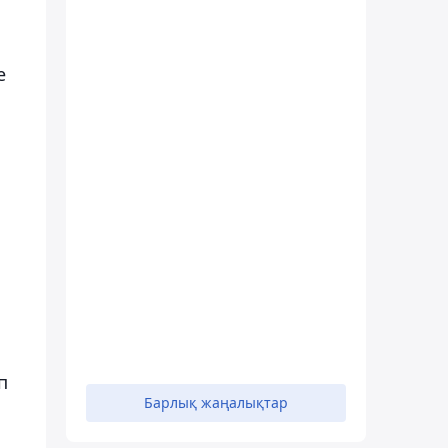
е
п
Барлық жаңалықтар