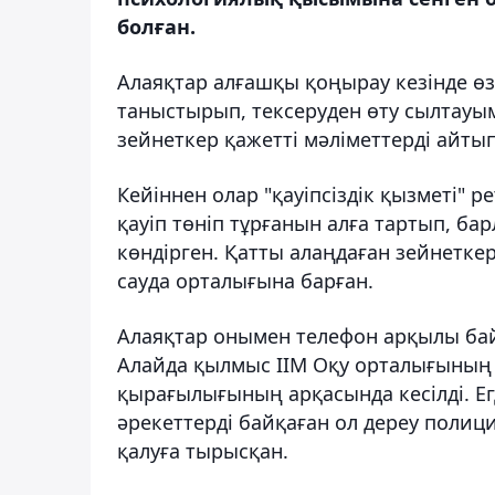
болған.
Алаяқтар алғашқы қоңырау кезінде ө
таныстырып, тексеруден өту сылтауым
зейнеткер қажетті мәліметтерді айтып
Кейіннен олар "қауіпсіздік қызметі" 
қауіп төніп тұрғанын алға тартып, ба
көндірген. Қатты алаңдаған зейнеткер
сауда орталығына барған.
Алаяқтар онымен телефон арқылы бай
Алайда қылмыс ІІМ Оқу орталығының
қырағылығының арқасында кесілді. Ег
әрекеттерді байқаған ол дереу полиц
қалуға тырысқан.