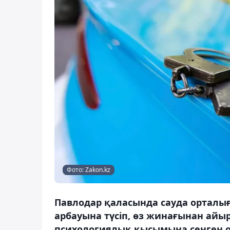
Фото: Zakon.kz
Павлодар қаласында сауда орталы
арбауына түсіп, өз жинағынан ай
психологиялық қысымына сенген ол