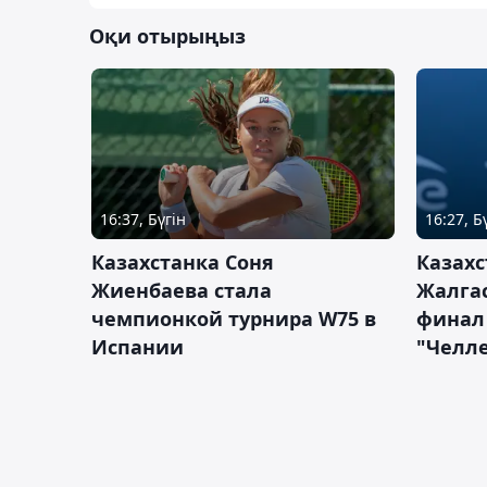
Оқи отырыңыз
16:37, Бүгін
16:27, Б
Казахстанка Соня
Казахс
Жиенбаева стала
Жалгас
чемпионкой турнира W75 в
финал
Испании
"Челле