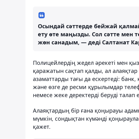
Осындай сәттерде бейжай қалмай
ету өте маңызды. Сол сәтте мен т
жөн санадым, — деді Салтанат К
Полицейлердің жедел әрекеті мен қы
қаражатын сақтап қалды, ал алаяқтар
азаматтарды тағы да ескертеді: банк
және өзге де ресми құрылымдар теле
немесе жеке деректерді беруді талап е
Алаяқтардың бір ғана қоңырауы адам
мүмкін, сондықтан күмәнді қоңыраула
қажет.