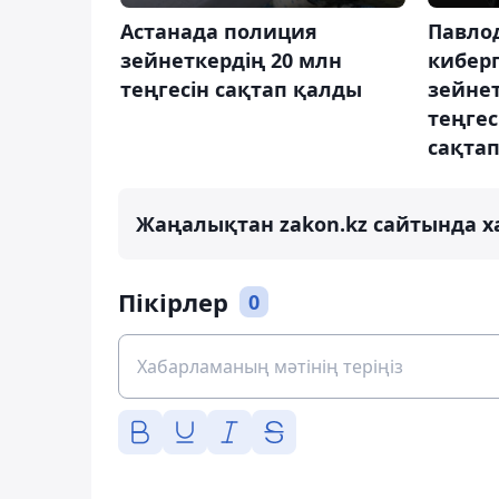
Павло
Астанада полиция
кибер
зейнеткердің 20 млн
зейнет
теңгесін сақтап қалды
теңгес
сақта
Жаңалықтан zakon.kz сайтында х
Пікірлер
0