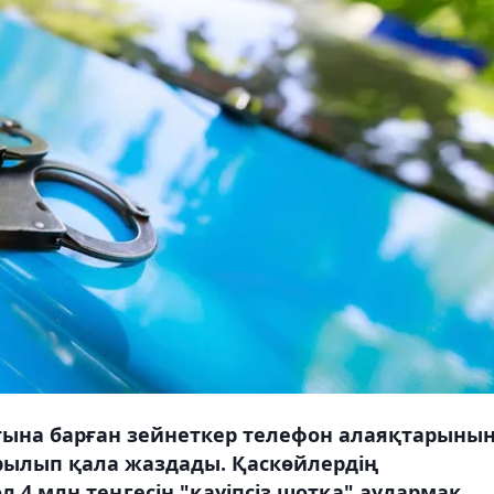
ғына барған зейнеткер телефон алаяқтарыны
ырылып қала жаздады. Қаскөйлердің
 4 млн теңгесін "қауіпсіз шотқа" аудармақ