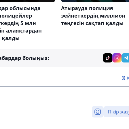
дар облысында
Атырауда полиция
полицейлер
зейнеткердің миллион
кердің 5 млн
теңгесін сақтап қалды
ін алаяқтардан
п қалды
абардар болыңыз:
Пікір жаз