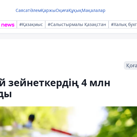
Саясат
Әлем
Қаржы
Оқиға
Құқық
Мақалалар
#Қазақмыс
#Салыстырмалы Қазақстан
#Халық бухг
Қоғ
 зейнеткердің 4 млн
лды