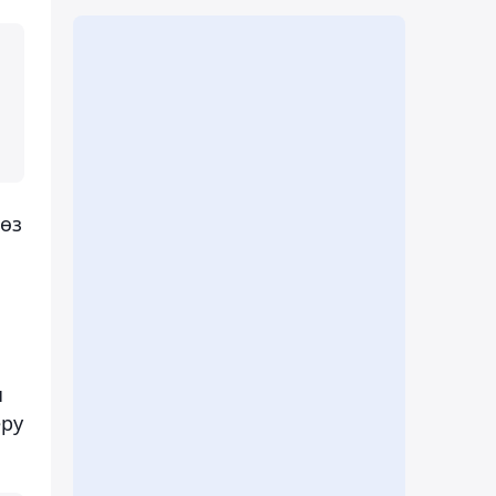
өз
ы
еру