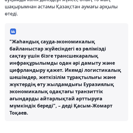
шақырымнан астамы Қазақстан аумағы арқылы
өтеді.
"Жаһандық сауда-экономикалық
байланыстар жүйесіндегі өз рөлімізді
сақтау үшін бізге трансшекаралық
инфрақұрылымды одан әрі дамыту және
цифрландыру қажет. Икемді логистикалық
шешімдер, жеткізілім тұрақтылығы және
жүктердің өту жылдамдығы Еуразиялық
экономикалық одақтағы транзиттік
ағындарды айтарлықтай арттыруға
мүмкіндік береді", – деді Қасым-Жомарт
Тоқаев.