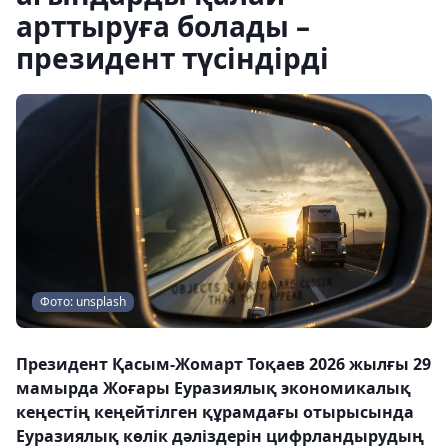
арттыруға болады –
президент түсіндірді
Фото: unsplash
Президент Қасым-Жомарт Тоқаев 2026 жылғы 29
мамырда Жоғары Еуразиялық экономикалық
кеңестің кеңейтілген құрамдағы отырысында
Еуразиялық көлік дәліздерін цифрландырудың