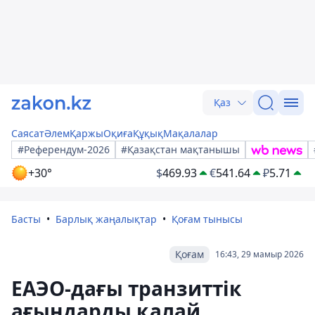
Қаз
Саясат
Әлем
Қаржы
Оқиға
Құқық
Мақалалар
#Референдум-2026
#Қазақстан мақтанышы
+30°
$
469.93
€
541.64
₽
5.71
Басты
Барлық жаңалықтар
Қоғам тынысы
Қоғам
16:43, 29 мамыр 2026
ЕАЭО-дағы транзиттік
ағындарды қалай