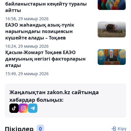
байланыстарын кеңейту туралы
айтты
16:58, 29 мамыр 2026
ЕАЭО жаһандық азық-түлік
нарығындағы позициясын
күшейте алады – Тоқаев
16:24, 29 мамыр 2026
Қасым-Жомарт Тоқаев ЕАЭО
дамуының негізгі факторларын
атады
15:49, 29 мамыр 2026
Жаңалықтан zakon.kz сайтында
хабардар болыңыз:
Пікірлер
0
Кіру