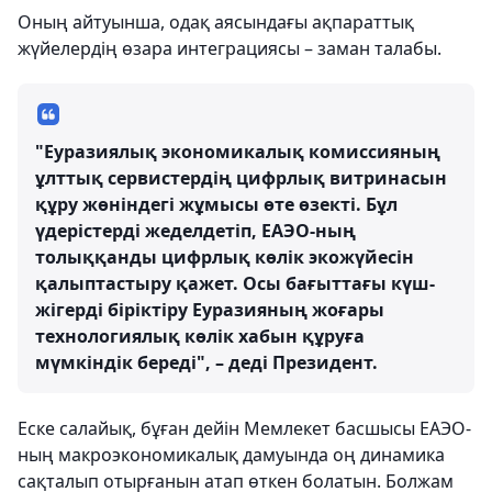
Оның айтуынша, одақ аясындағы ақпараттық
жүйелердің өзара интеграциясы – заман талабы.
"Еуразиялық экономикалық комиссияның
ұлттық сервистердің цифрлық витринасын
құру жөніндегі жұмысы өте өзекті. Бұл
үдерістерді жеделдетіп, ЕАЭО-ның
толыққанды цифрлық көлік экожүйесін
қалыптастыру қажет. Осы бағыттағы күш-
жігерді біріктіру Еуразияның жоғары
технологиялық көлік хабын құруға
мүмкіндік береді", – деді Президент.
Еске салайық, бұған дейін Мемлекет басшысы ЕАЭО-
ның макроэкономикалық дамуында оң динамика
сақталып отырғанын атап өткен болатын. Болжам