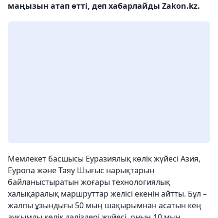
маңызын атап өтті, деп хабарлайды Zakon.kz.
Мемлекет басшысы Еуразиялық көлік жүйесі Азия,
Еуропа және Таяу Шығыс нарықтарын
байланыстыратын жоғары технологиялық
халықаралық маршруттар желісі екенін айтты. Бұл –
жалпы ұзындығы 50 мың шақырымнан асатын кең
ауқымды көлік дәліздері жүйесі, оның 10 мың