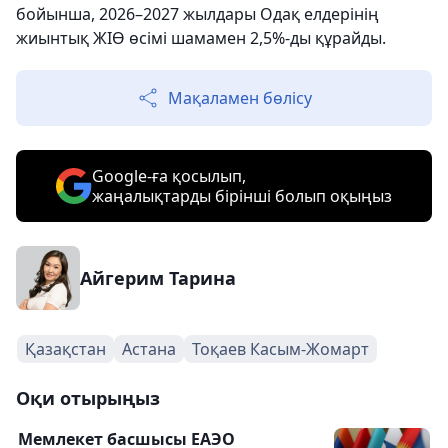
бойынша, 2026–2027 жылдары Одақ елдерінің
жиынтық ЖІӨ өсімі шамамен 2,5%-ды құрайды.
Мақаламен бөлісу
Google-ға қосылып,
жаңалықтарды бірінші болып оқыңыз
Айгерим Тарина
Қазақстан
Астана
Тоқаев Касым-Жомарт
Оқи отырыңыз
Мемлекет басшысы ЕАЭО