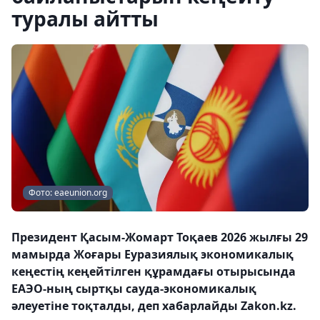
туралы айтты
Фото: eaeunion.org
Президент Қасым-Жомарт Тоқаев 2026 жылғы 29
мамырда Жоғары Еуразиялық экономикалық
кеңестің кеңейтілген құрамдағы отырысында
ЕАЭО-ның сыртқы сауда-экономикалық
әлеуетіне тоқталды, деп хабарлайды Zakon.kz.