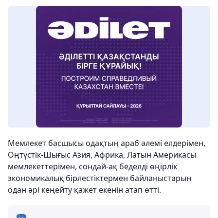
Мемлекет басшысы одақтың араб әлемі елдерімен,
Оңтүстік-Шығыс Азия, Африка, Латын Америкасы
мемлекеттерімен, сондай-ақ беделді өңірлік
экономикалық бірлестіктермен байланыстарын
одан әрі кеңейту қажет екенін атап өтті.