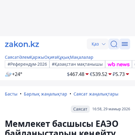
Қаз
Саясат
Әлем
Қаржы
Оқиға
Құқық
Мақалалар
#Референдум-2026
#Қазақстан мақтанышы
+24°
$
467.48
€
539.52
₽
5.73
Басты
Барлық жаңалықтар
Саясат жаңалықтары
Саясат
16:58, 29 мамыр 2026
Мемлекет басшысы ЕАЭО
байланыстарын кеңейту