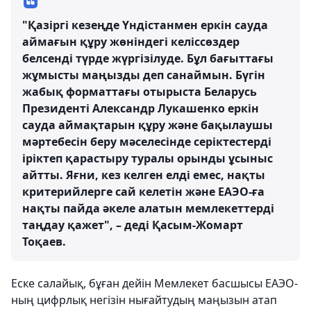
"Қазіргі кезеңде Үндістанмен еркін сауда
аймағын құру жөніндегі келіссөздер
белсенді түрде жүргізілуде. Бұл бағыттағы
жұмысты маңызды деп санаймын. Бүгін
жабық форматтағы отырыста Беларусь
Президенті Александр Лукашенко еркін
сауда аймақтарын құру және бақылаушы
мәртебесін беру мәселесінде серіктестерді
іріктеп қарастыру туралы орынды ұсыныс
айтты. Яғни, кез келген елді емес, нақты
критерийлерге сай келетін және ЕАЭО-ға
нақты пайда әкеле алатын мемлекеттерді
таңдау қажет", – деді Қасым-Жомарт
Тоқаев.
Еске салайық, бұған дейін Мемлекет басшысы ЕАЭО-
ның цифрлық негізін нығайтудың маңызын атап