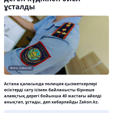
ұсталды
Фото: Zakon.kz
Астана қаласында полиция қызметкерлері
есіктерді сату ісімен байланысты бірнеше
алаяқтық дерегі бойынша 40 жастағы әйелді
анықтап, ұстады, деп хабарлайды Zakon.kz.