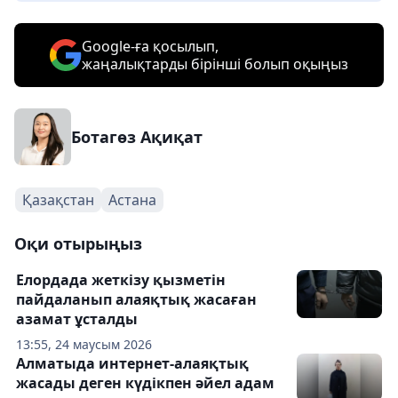
Google-ға қосылып,
жаңалықтарды бірінші болып оқыңыз
Ботагөз Ақиқат
Қазақстан
Астана
Оқи отырыңыз
Елордада жеткізу қызметін
пайдаланып алаяқтық жасаған
азамат ұсталды
13:55, 24 маусым 2026
Алматыда интернет-алаяқтық
жасады деген күдікпен әйел адам