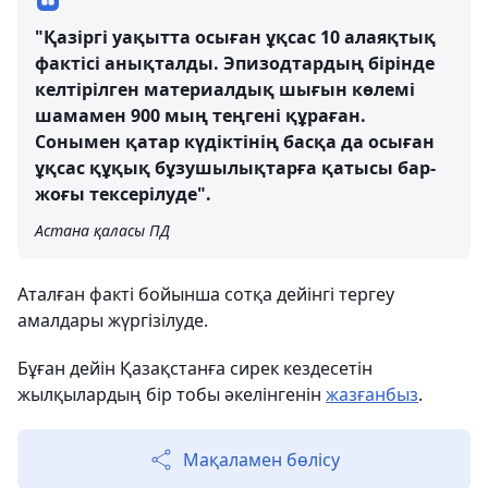
"Қазіргі уақытта осыған ұқсас 10 алаяқтық
фактісі анықталды. Эпизодтардың бірінде
келтірілген материалдық шығын көлемі
шамамен 900 мың теңгені құраған.
Сонымен қатар күдіктінің басқа да осыған
ұқсас құқық бұзушылықтарға қатысы бар-
жоғы тексерілуде".
Астана қаласы ПД
Аталған факті бойынша сотқа дейінгі тергеу
амалдары жүргізілуде.
Бұған дейін Қазақстанға сирек кездесетін
жылқылардың бір тобы әкелінгенін
жазғанбыз
.
Мақаламен бөлісу