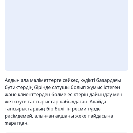
Алдын ала мәліметтерге сәйкес, күдікті базардағы
бутиктердің бірінде сатушы болып жұмыс істеген
және клиенттерден бөлме есіктерін дайындау мен
жеткізуге тапсырыстар қабылдаған. Алайда
тапсырыстардың бір бөлігін ресми түрде
рәсімдемей, алынған ақшаны жеке пайдасына
жаратқан.