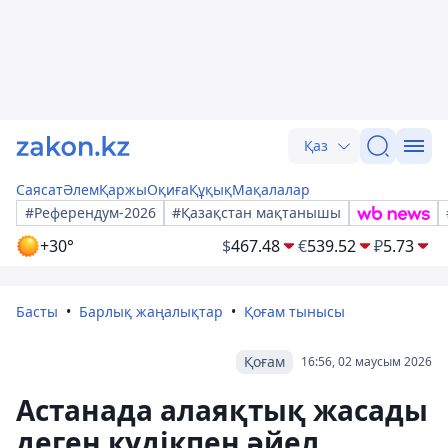
Қаз
Саясат
Әлем
Қаржы
Оқиға
Құқық
Мақалалар
#Референдум-2026
#Қазақстан мақтанышы
+30°
$
467.48
€
539.52
₽
5.73
Басты
Барлық жаңалықтар
Қоғам тынысы
Қоғам
16:56, 02 маусым 2026
Астанада алаяқтық жасады
деген күдікпен әйел