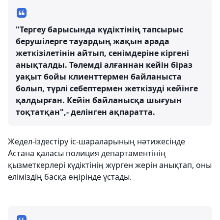
"Тергеу барысында күдіктінің тапсырыс
берушілерге тауардың жақын арада
жеткізілетінін айтып, сенімдеріне кіргені
анықталды. Төлемді алғаннан кейін біраз
уақыт бойы клиенттермен байланыста
болып, түрлі себептермен жеткізуді кейінге
қалдырған. Кейін байланысқа шығуын
тоқтатқан",- делінген ақпаратта.
Жедел-іздестіру іс-шараларының нәтижесінде
Астана қаласы полиция департаментінің
қызметкерлері күдіктінің жүрген жерін анықтап, оны
еліміздің басқа өңірінде ұстады.