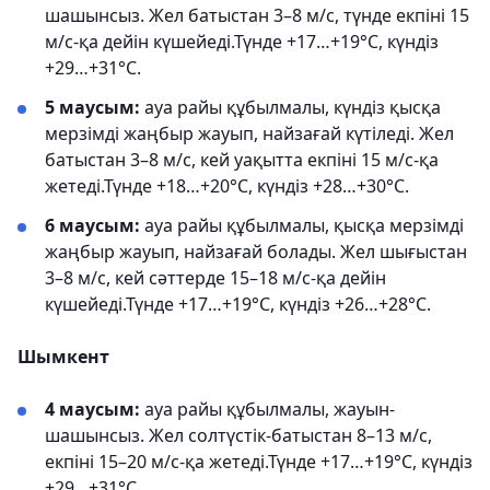
шашынсыз. Жел батыстан 3–8 м/с, түнде екпіні 15
м/с-қа дейін күшейеді.Түнде +17…+19°С, күндіз
+29…+31°С.
5 маусым:
ауа райы құбылмалы, күндіз қысқа
мерзімді жаңбыр жауып, найзағай күтіледі. Жел
батыстан 3–8 м/с, кей уақытта екпіні 15 м/с-қа
жетеді.Түнде +18…+20°С, күндіз +28…+30°С.
6 маусым:
ауа райы құбылмалы, қысқа мерзімді
жаңбыр жауып, найзағай болады. Жел шығыстан
3–8 м/с, кей сәттерде 15–18 м/с-қа дейін
күшейеді.Түнде +17…+19°С, күндіз +26…+28°С.
Шымкент
4 маусым:
ауа райы құбылмалы, жауын-
шашынсыз. Жел солтүстік-батыстан 8–13 м/с,
екпіні 15–20 м/с-қа жетеді.Түнде +17…+19°С, күндіз
+29…+31°С.