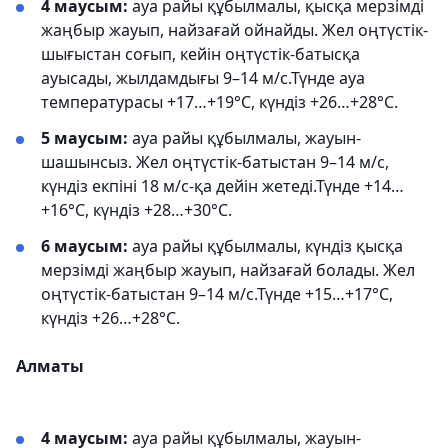
4 маусым:
ауа райы құбылмалы, қысқа мерзімді
жаңбыр жауып, найзағай ойнайды. Жел оңтүстік-
шығыстан соғып, кейін оңтүстік-батысқа
ауысады, жылдамдығы 9–14 м/с.Түнде ауа
температурасы +17…+19°С, күндіз +26…+28°С.
5 маусым:
ауа райы құбылмалы, жауын-
шашынсыз. Жел оңтүстік-батыстан 9–14 м/с,
күндіз екпіні 18 м/с-қа дейін жетеді.Түнде +14…
+16°С, күндіз +28…+30°С.
6 маусым:
ауа райы құбылмалы, күндіз қысқа
мерзімді жаңбыр жауып, найзағай болады. Жел
оңтүстік-батыстан 9–14 м/с.Түнде +15…+17°С,
күндіз +26…+28°С.
Алматы
4 маусым:
ауа райы құбылмалы, жауын-