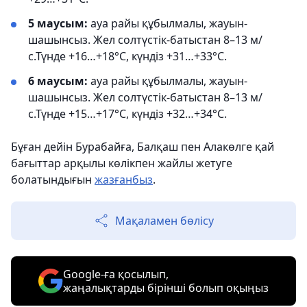
5 маусым:
ауа райы құбылмалы, жауын-
шашынсыз. Жел солтүстік-батыстан 8–13 м/
с.Түнде +16…+18°С, күндіз +31…+33°С.
6 маусым:
ауа райы құбылмалы, жауын-
шашынсыз. Жел солтүстік-батыстан 8–13 м/
с.Түнде +15…+17°С, күндіз +32…+34°С.
Бұған дейін Бурабайға, Балқаш пен Алакөлге қай
бағыттар арқылы көлікпен жайлы жетуге
болатындығын
жазғанбыз
.
Мақаламен бөлісу
Google-ға қосылып,
жаңалықтарды бірінші болып оқыңыз