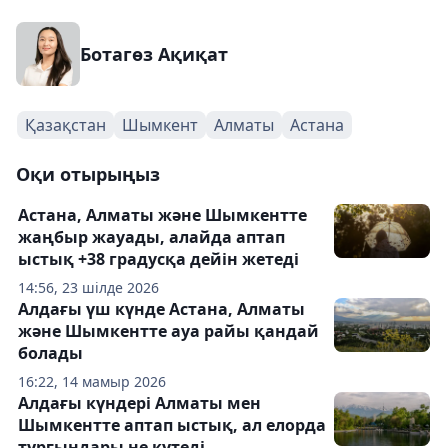
Ботагөз Ақиқат
Қазақстан
Шымкент
Алматы
Астана
Оқи отырыңыз
Астана, Алматы және Шымкентте
жаңбыр жауады, алайда аптап
ыстық +38 градусқа дейін жетеді
14:56, 23 шілде 2026
Алдағы үш күнде Астана, Алматы
және Шымкентте ауа райы қандай
болады
16:22, 14 мамыр 2026
Алдағы күндері Алматы мен
Шымкентте аптап ыстық, ал елорда
тұрғындары не күтеді