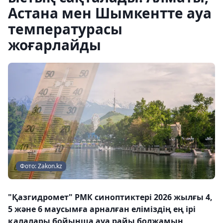
Астана мен Шымкентте ауа
температурасы
жоғарлайды
Фото: Zakon.kz
"Қазгидромет" РМК синоптиктері 2026 жылғы 4,
5 және 6 маусымға арналған еліміздің ең ірі
қалалары бойынша ауа райы болжамын