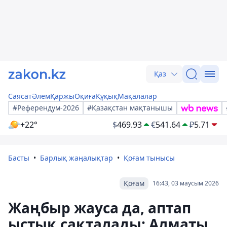
Қаз
Саясат
Әлем
Қаржы
Оқиға
Құқық
Мақалалар
#Референдум-2026
#Қазақстан мақтанышы
+22°
$
469.93
€
541.64
₽
5.71
Басты
Барлық жаңалықтар
Қоғам тынысы
Қоғам
16:43, 03 маусым 2026
Жаңбыр жауса да, аптап
ыстық сақталады: Алматы,