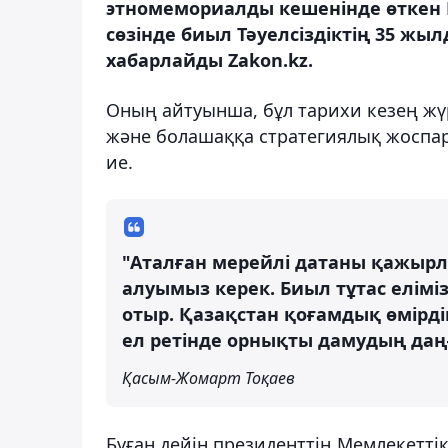
этномемориалды кешенінде өткен М
сөзінде биыл Тәуелсіздіктің 35 жыл
хабарлайды Zakon.kz.
Оның айтуынша, бұл тарихи кезең жү
және болашаққа стратегиялық жоспар
ие.
"Аталған мерейлі датаны қажыр
алуымыз керек. Биыл тұтас елімі
отыр. Қазақстан қоғамдық өмірді
ел ретінде орнықты дамудың даң
Қасым-Жомарт Тоқаев
Бұған дейін президенттің Мемлекетті