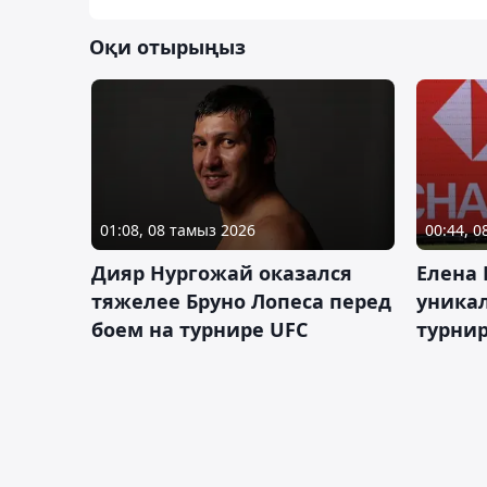
Оқи отырыңыз
01:08, 08 тамыз 2026
00:44, 
Дияр Нургожай оказался
Елена
тяжелее Бруно Лопеса перед
уника
боем на турнире UFC
турнир