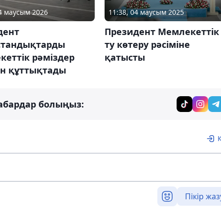
04 маусым 2026
11:38, 04 маусым 2025
дент
Президент Мемлекеттік
стандықтарды
ту көтеру рәсіміне
кеттік рәміздер
қатысты
ен құттықтады
абардар болыңыз:
Пікір жаз