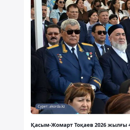
Сурет: akorda.kz
Қасым-Жомарт Тоқаев 2026 жылғы 