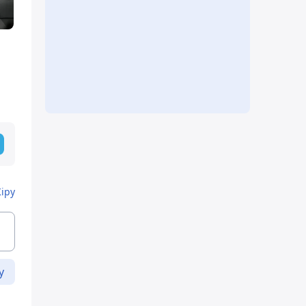
Кіру
у