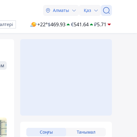
Алматы
Қаз
+22°
$
469.93
€
541.64
₽
5.71
алтері
ам
Соңғы
Танымал