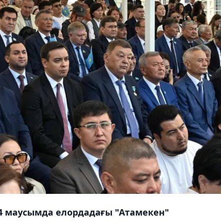
4 маусымда елордадағы "Атамекен"