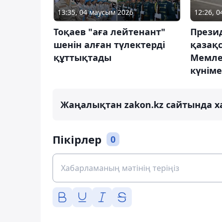
13:35, 04 маусым 2026
12:26, 
Тоқаев "аға лейтенант"
Прези
шенін алған түлектерді
қазақ
құттықтады
Мемле
күнім
Жаңалықтан zakon.kz сайтында х
Пікірлер
0