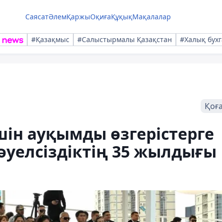
Саясат
Әлем
Қаржы
Оқиға
Құқық
Мақалалар
#Қазақмыс
#Салыстырмалы Қазақстан
#Халық бухг
Қоғ
шін ауқымды өзгерістерге
Тәуелсіздіктің 35 жылдығы