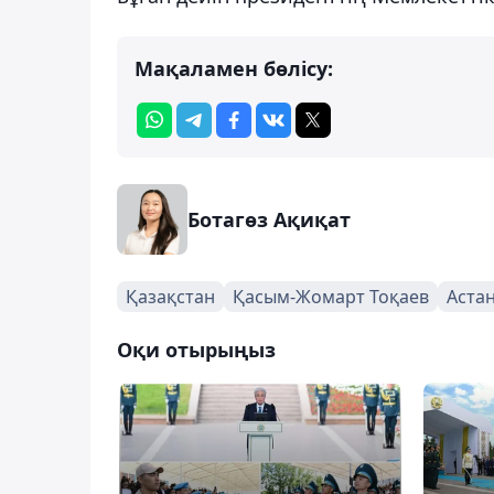
Мақаламен бөлісу:
Ботагөз Ақиқат
Қазақстан
Қасым-Жомарт Тоқаев
Аста
Оқи отырыңыз