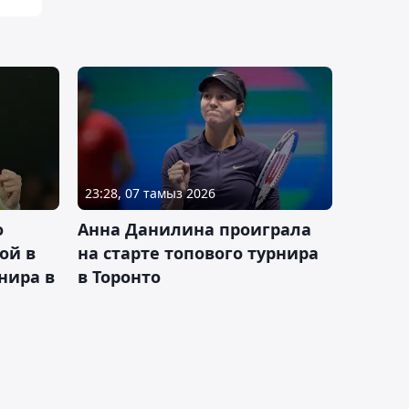
23:28, 07 тамыз 2026
о
Анна Данилина проиграла
ой в
на старте топового турнира
нира в
в Торонто