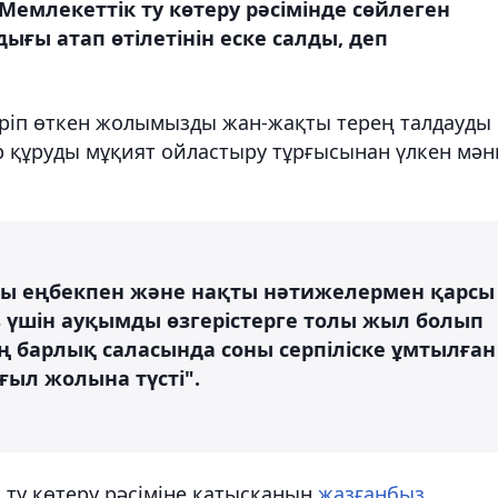
емлекеттік ту көтеру рәсімінде сөйлеген
дығы атап өтілетінін еске салды, деп
ріп өткен жолымызды жан-жақты терең талдауды
 құруды мұқият ойластыру тұрғысынан үлкен мән
лы еңбекпен және нақты нәтижелермен қарсы
з үшін ауқымды өзгерістерге толы жыл болып
ң барлық саласында соны серпіліске ұмтылған
ғыл жолына түсті".
к ту көтеру рәсіміне қатысқанын
жазғанбыз
.