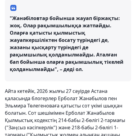
"Жанәбіловтар бойынша жауап біржақты:
жоқ. Олар рақымшылыққа жатпайды.
Оларға қатысты қылмыстық
жауапкершіліктен босату түріндегі де,
жазаны қысқарту түріндегі де
рақымшылық қолданылмайды. Аталған
бап бойынша оларға рақымшылық тікелей
қолданылмайды", – деді ол.
Айта кетейік, 2026 жылғы 27 сәуірде Астана
қаласында блогерлер Ерболат Жанәбылов пен
Эльмира Төлегеноваға қатысты сот үкімі шыққан
болатын. Сот шешімімен Ерболат Жанабылов
Қылмыстық кодекстің 214-бабы 2-бөлігі 2-тармағы
("Заңсыз кәсіпкерлік") және 218-бабы 2-бөлігі 1-
тармағы ("Қылмыстық жолмен алынған ақшаны