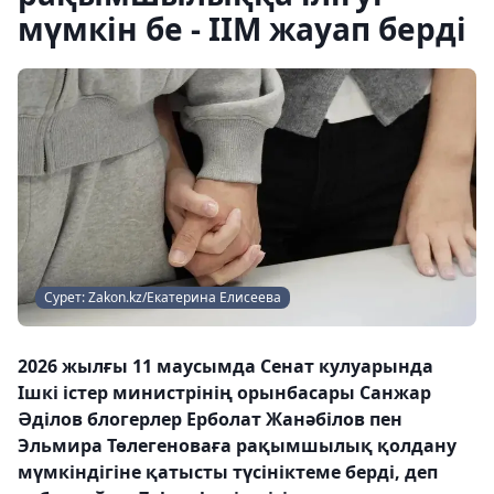
мүмкін бе - ІІМ жауап берді
Сурет: Zakon.kz/Екатерина Елисеева
2026 жылғы 11 маусымда Сенат кулуарында
Ішкі істер министрінің орынбасары Санжар
Әділов блогерлер Ерболат Жанәбілов пен
Эльмира Төлегеноваға рақымшылық қолдану
мүмкіндігіне қатысты түсініктеме берді, деп