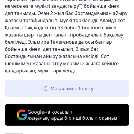
немесе өзге мүлікті заңдастыру") бойынша кінәлі
деп танылды. Оған 2 жыл бас бостандығынан айыру
жазасы тағайындалып, мүлкі тәркіленді. Алайда сот
Қылмыстық кодекстің 63-бабы 1-бөлігіне сәйкес
жазаны шартты деп танып, пробациялық бақылау
белгіледі. Эльмира Төлегенова да осы баптар
бойынша кінәлі деп танылып, 2 жыл бас
бостандығынан айыру жазасына кесілді. Сот
шешімімен жазаны өтеу мерзімі 2 жылға кейінге
қалдырылып, мүлкі тәркіленді.
Мақаламен бөлісу
Google-ға қосылып,
жаңалықтарды бірінші болып оқыңыз