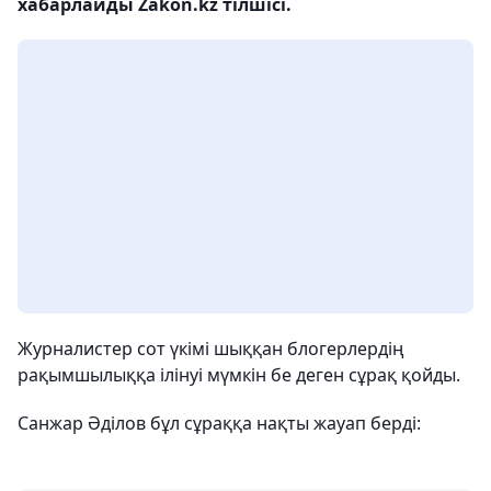
хабарлайды Zakon.kz тілшісі.
Журналистер сот үкімі шыққан блогерлердің
рақымшылыққа ілінуі мүмкін бе деген сұрақ қойды.
Санжар Әділов бұл сұраққа нақты жауап берді: