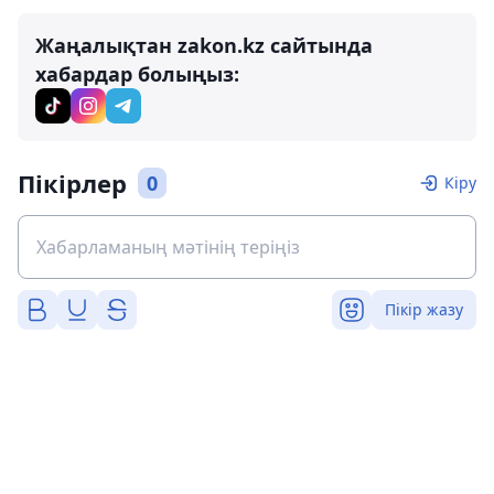
Жаңалықтан zakon.kz сайтында
хабардар болыңыз:
Пікірлер
0
Кіру
Пікір жазу