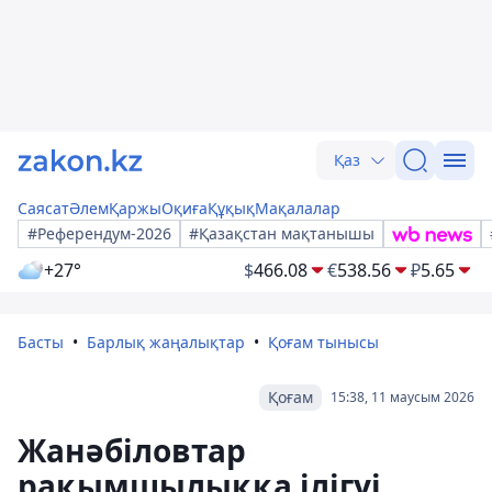
Қаз
Саясат
Әлем
Қаржы
Оқиға
Құқық
Мақалалар
#Референдум-2026
#Қазақстан мақтанышы
+27°
$
466.08
€
538.56
₽
5.65
Басты
Барлық жаңалықтар
Қоғам тынысы
Қоғам
15:38, 11 маусым 2026
Жанәбіловтар
рақымшылыққа ілігуі