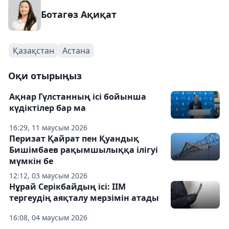
Ботагөз Ақиқат
Қазақстан
Астана
Оқи отырыңыз
Ақнар Гүлстанның ісі бойынша
күдіктілер бар ма
16:29, 11 маусым 2026
Перизат Қайрат пен Қуандық
Бишімбаев рақымшылыққа ілігуі
мүмкін бе
12:12, 03 маусым 2026
Нұрай Серікбайдың ісі: ІІМ
тергеудің аяқталу мерзімін атады
16:08, 04 маусым 2026