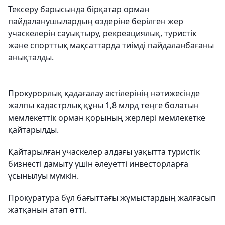
Тексеру барысында бірқатар орман
пайдаланушылардың өздеріне берілген жер
учаскелерін сауықтыру, рекреациялық, туристік
және спорттық мақсаттарда тиімді пайдаланбағаны
анықталды.
Прокурорлық қадағалау актілерінің нәтижесінде
жалпы кадастрлық құны 1,8 млрд теңге болатын
мемлекеттік орман қорының жерлері мемлекетке
қайтарылды.
Қайтарылған учаскелер алдағы уақытта туристік
бизнесті дамыту үшін әлеуетті инвесторларға
ұсынылуы мүмкін.
Прокуратура бұл бағыттағы жұмыстардың жалғасып
жатқанын атап өтті.