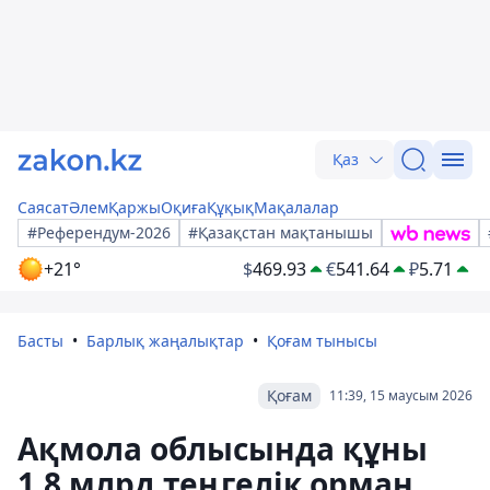
Қаз
Саясат
Әлем
Қаржы
Оқиға
Құқық
Мақалалар
#Референдум-2026
#Қазақстан мақтанышы
+21°
$
469.93
€
541.64
₽
5.71
Басты
Барлық жаңалықтар
Қоғам тынысы
Қоғам
11:39, 15 маусым 2026
Ақмола облысында құны
1,8 млрд теңгелік орман