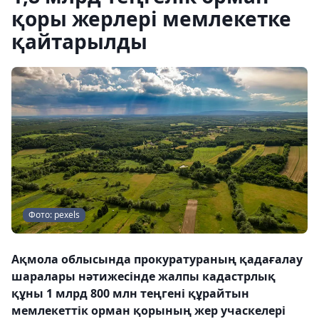
қоры жерлері мемлекетке
қайтарылды
Фото: pexels
Ақмола облысында прокуратураның қадағалау
шаралары нәтижесінде жалпы кадастрлық
құны 1 млрд 800 млн теңгені құрайтын
мемлекеттік орман қорының жер учаскелері