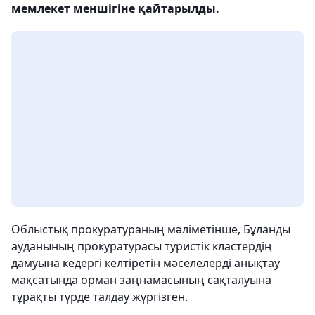
мемлекет меншігіне қайтарылды.
Облыстық прокуратураның мәліметінше, Бұланды
ауданының прокуратурасы туристік кластердің
дамуына кедергі келтіретін мәселелерді анықтау
мақсатында орман заңнамасының сақталуына
тұрақты түрде талдау жүргізген.