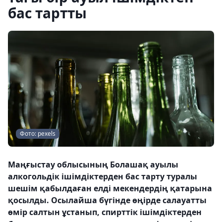
бас тартты
Фото: pexels
Маңғыстау облысының Болашақ ауылы
алкогольдік ішімдіктерден бас тарту туралы
шешім қабылдаған елді мекендердің қатарына
қосылды. Осылайша бүгінде өңірде салауатты
өмір салтын ұстанып, спирттік ішімдіктерден