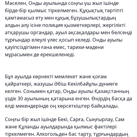
Мәселен, Онды ауылында соңғы үш жыл ішінде
бірде-бір қылмыс тіркелмеген. Құқықтық тәртіпті
қамтамасыз ету мен құқық бұзушылықтардың
алдын алу ісіне полиция қызметкерлері, жергілікті
атқарушы органдар, ауыл ақсақалдары мен белсенді
тұрғындар елеулі үлес қосып келеді. Онды ауылы
қауіпсіздігімен ғана емес, тарихи-мәдени
мұрасымен де ерекшеленеді.
Бұл ауылда көрнекті мемлекет және қоғам
қайраткері, жазушы Әбіш Кекілбайұлы дүниеге
келген. Сонымен қатар, Оңды ауылы Қазақстанның
үздік 30 ауылының қатарына енген. Өңірдің басқа да
елді мекендерінде оң көрсеткіштер байқалады.
Соңғы бір жыл ішінде Бекі, Сарға, Сыңғырлау, Сам
және Құланды ауылдарында қылмыс фактілері
тіркелмеген. Алкогольден бас тарту, тұрғындардың