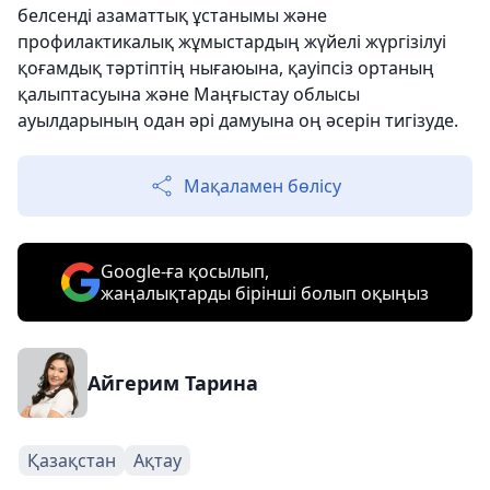
белсенді азаматтық ұстанымы және
профилактикалық жұмыстардың жүйелі жүргізілуі
қоғамдық тәртіптің нығаюына, қауіпсіз ортаның
қалыптасуына және Маңғыстау облысы
ауылдарының одан әрі дамуына оң әсерін тигізуде.
Мақаламен бөлісу
Google-ға қосылып,
жаңалықтарды бірінші болып оқыңыз
Айгерим Тарина
Қазақстан
Ақтау