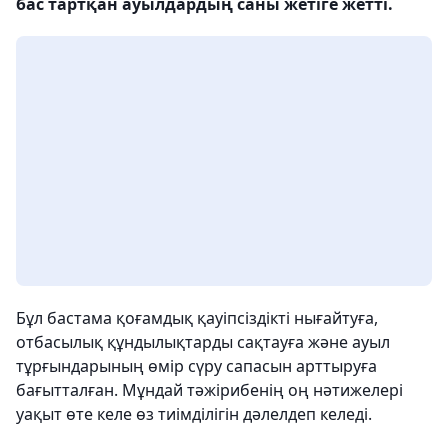
бас тартқан ауылдардың саны жетіге жетті.
Бұл бастама қоғамдық қауіпсіздікті нығайтуға,
отбасылық құндылықтарды сақтауға және ауыл
тұрғындарының өмір сүру сапасын арттыруға
бағытталған. Мұндай тәжірибенің оң нәтижелері
уақыт өте келе өз тиімділігін дәлелдеп келеді.