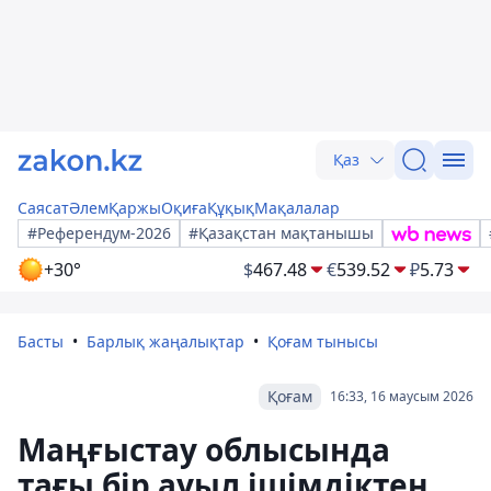
Қаз
Саясат
Әлем
Қаржы
Оқиға
Құқық
Мақалалар
#Референдум-2026
#Қазақстан мақтанышы
+30°
$
467.48
€
539.52
₽
5.73
Басты
Барлық жаңалықтар
Қоғам тынысы
Қоғам
16:33, 16 маусым 2026
Маңғыстау облысында
тағы бір ауыл ішімдіктен