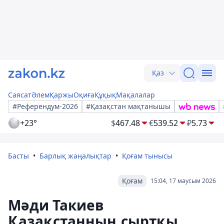
Қаз
Саясат
Әлем
Қаржы
Оқиға
Құқық
Мақалалар
#Референдум-2026
#Қазақстан мақтанышы
+23°
$
467.48
€
539.52
₽
5.73
Басты
Барлық жаңалықтар
Қоғам тынысы
Қоғам
15:04, 17 маусым 2026
Мәди Такиев
Қазақстанның сыртқы