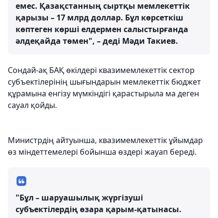
емес. Қазақстанның сыртқы мемлекеттік
қарызы – 17 млрд доллар. Бұл көрсеткіш
көптеген көрші елдермен салыстырғанда
әлдеқайда төмен", – деді Мәди Такиев.
Сондай-ақ БАҚ өкілдері квазимемлекеттік сектор
субъектілерінің шығындарын мемлекеттік бюджет
құрамына енгізу мүмкіндігі қарастырыла ма деген
сауал қойды.
Министрдің айтуынша, квазимемлекеттік ұйымдар
өз міндеттемелері бойынша өздері жауап береді.
"Бұл – шаруашылық жүргізуші
субъектілердің өзара қарым-қатынасы.