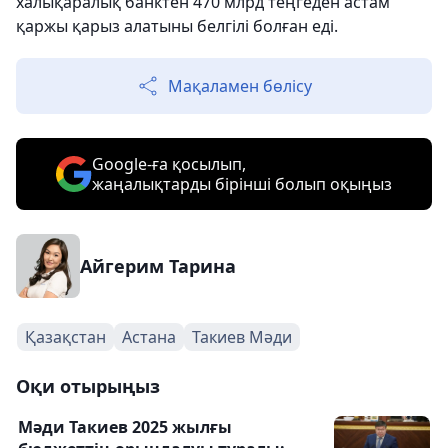
халықаралық банктен 470 млрд теңгеден астам
қаржы қарыз алатыны белгілі болған еді.
Мақаламен бөлісу
Google-ға қосылып,
жаңалықтарды бірінші болып оқыңыз
Айгерим Тарина
Қазақстан
Астана
Такиев Мәди
Оқи отырыңыз
Мәди Такиев 2025 жылғы