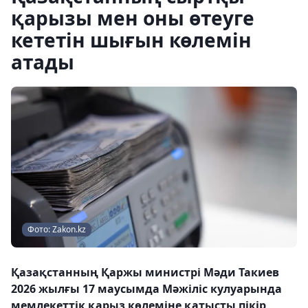
қарызы мен оны өтеуге
кететін шығын көлемін
атады
Фото: Zakon.kz
Қазақстанның Қаржы министрі Мәди Такиев
2026 жылғы 17 маусымда Мәжіліс кулуарында
мемлекеттік қарыз көлеміне қатысты пікір