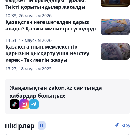
бюджеттің орындалуы туралы:
Тиісті қорытындылар жасалды
10:38, 26 маусым 2026
Қазақстан неге шетелден қарыз
алады? Қаржы министрі түсіндірді
14:54, 17 маусым 2026
Қазақстанның мемлекеттік
қарызын қысқарту үшін не істеу
керек - Такиевтің жазуы
15:27, 18 маусым 2025
Жаңалықтан zakon.kz сайтында
хабардар болыңыз:
Пікірлер
0
Кіру