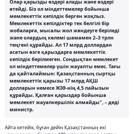
Олар қарызды өздері алады және өздері
өтейді. Біз ол міндеттемелер бойынша
мемлекеттік кепілдік берген жоқпыз.
Мемлекеттік кепілдіктер тек белгілі бір
жобаларға, мысалы жол жөндеуге беріледі
және олардың көлемі шамамен 2–3 трлн
теңгені құрайды. Ал 17 млрд доллардан
асатын өзге қарыздарға мемлекеттік
кепілдік берілмеген. Сондықтан мемлекет
ол міндеттемелер үшін жауапты емес. Тағы
да қайталаймын: Қазақстанның сыртқы
мемлекеттік қарызы 17 млрд АҚШ
долларын немесе ЖІӨ-нің 4,5 пайызын
құрайды. Қалған қарыздар бойынша
мемлекет жауапкершілік алмайды", – деді
министр.
Айта кетейік, бұған дейін Қазақстанның екі