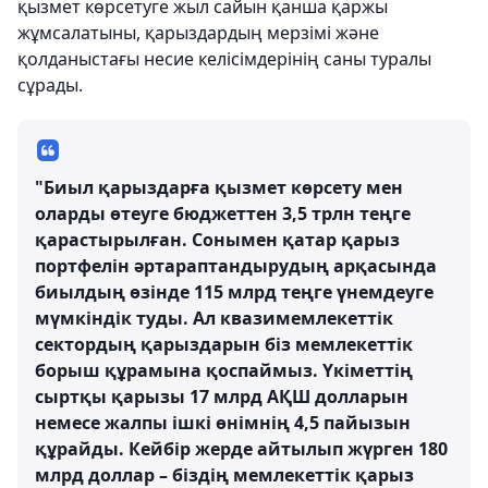
қызмет көрсетуге жыл сайын қанша қаржы
жұмсалатыны, қарыздардың мерзімі және
қолданыстағы несие келісімдерінің саны туралы
сұрады.
"Биыл қарыздарға қызмет көрсету мен
оларды өтеуге бюджеттен 3,5 трлн теңге
қарастырылған. Сонымен қатар қарыз
портфелін әртараптандырудың арқасында
биылдың өзінде 115 млрд теңге үнемдеуге
мүмкіндік туды. Ал квазимемлекеттік
сектордың қарыздарын біз мемлекеттік
борыш құрамына қоспаймыз. Үкіметтің
сыртқы қарызы 17 млрд АҚШ долларын
немесе жалпы ішкі өнімнің 4,5 пайызын
құрайды. Кейбір жерде айтылып жүрген 180
млрд доллар – біздің мемлекеттік қарыз